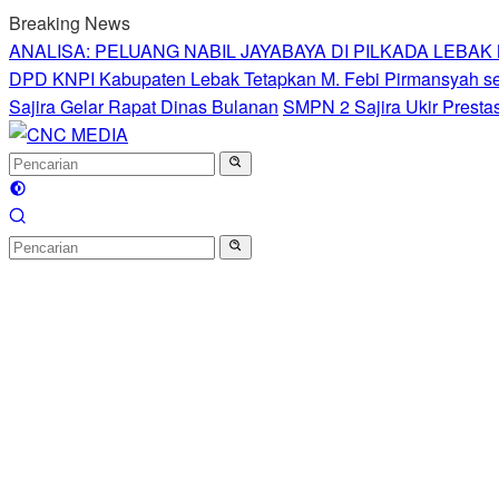
Langsung
Breaking News
ke
ANALISA: PELUANG NABIL JAYABAYA DI PILKADA LEBA
konten
DPD KNPI Kabupaten Lebak Tetapkan M. Febi Pirmansyah seb
Sajira Gelar Rapat Dinas Bulanan
SMPN 2 Sajira Ukir Presta