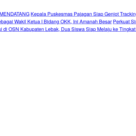
K MENDATANG
Kepala Puskesmas Pajagan Siap Genjot Tracki
agai Wakil Ketua I Bidang OKK, Ini Amanah Besar
Perkuat Si
si di OSN Kabupaten Lebak, Dua Siswa Siap Melaju ke Tingkat 