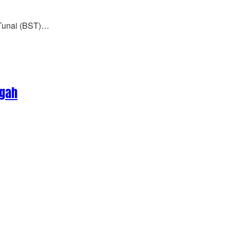
Tunai (BST)…
ngah