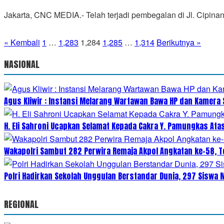
Jakarta, CNC MEDIA.- Telah terjadi pembegalan di Jl. Cipina
Paginasi
« Kembali
1
…
1,283
1,284
1,285
…
1,314
Berikutnya »
pos
NASIONAL
Agus Kliwir : Instansi Melarang Wartawan Bawa HP dan Kamera 
H. Eli Sahroni Ucapkan Selamat Kepada Cakra Y. Pamungkas Ata
Wakapolri Sambut 282 Perwira Remaja Akpol Angkatan ke-58, T
Polri Hadirkan Sekolah Unggulan Berstandar Dunia, 297 Siswa
REGIONAL