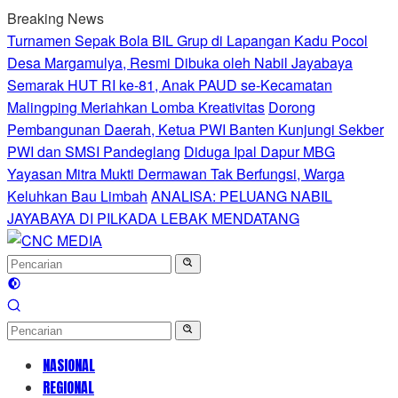
Langsung
Breaking News
ke
Turnamen Sepak Bola BIL Grup di Lapangan Kadu Pocol
konten
Desa Margamulya, Resmi Dibuka oleh Nabil Jayabaya
Semarak HUT RI ke-81, Anak PAUD se-Kecamatan
Malingping Meriahkan Lomba Kreativitas
Dorong
Pembangunan Daerah, Ketua PWI Banten Kunjungi Sekber
PWI dan SMSI Pandeglang
Diduga Ipal Dapur MBG
Yayasan Mitra Mukti Dermawan Tak Berfungsi, Warga
Keluhkan Bau Limbah
ANALISA: PELUANG NABIL
JAYABAYA DI PILKADA LEBAK MENDATANG
NASIONAL
REGIONAL