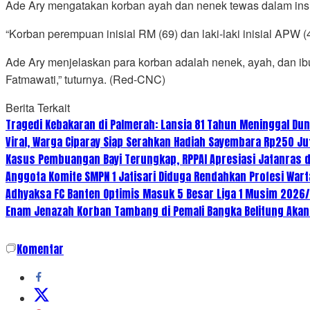
Ade Ary mengatakan korban ayah dan nenek tewas dalam inside
“Korban perempuan inisial RM (69) dan laki-laki inisial APW 
Ade Ary menjelaskan para korban adalah nenek, ayah, dan ibu
Fatmawati,” tuturnya. (Red-CNC)
Berita Terkait
Tragedi Kebakaran di Palmerah: Lansia 81 Tahun Meninggal Dun
Viral, Warga Ciparay Siap Serahkan Hadiah Sayembara Rp250 J
Kasus Pembuangan Bayi Terungkap, RPPAI Apresiasi Jatanras 
Anggota Komite SMPN 1 Jatisari Diduga Rendahkan Profesi Wart
Adhyaksa FC Banten Optimis Masuk 5 Besar Liga 1 Musim 2026
Enam Jenazah Korban Tambang di Pemali Bangka Belitung Akan 
Komentar