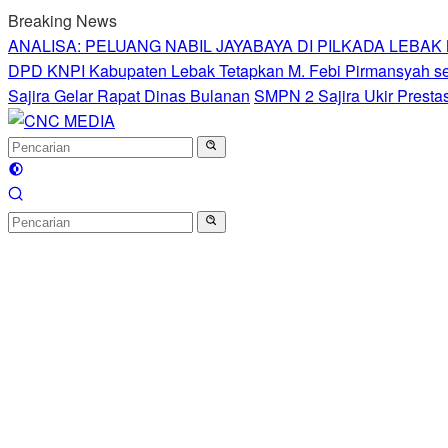
Langsung
Breaking News
ke
ANALISA: PELUANG NABIL JAYABAYA DI PILKADA LEBA
konten
DPD KNPI Kabupaten Lebak Tetapkan M. Febi Pirmansyah seb
Sajira Gelar Rapat Dinas Bulanan
SMPN 2 Sajira Ukir Presta