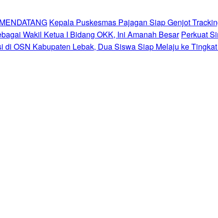
K MENDATANG
Kepala Puskesmas Pajagan Siap Genjot Tracki
agai Wakil Ketua I Bidang OKK, Ini Amanah Besar
Perkuat Si
si di OSN Kabupaten Lebak, Dua Siswa Siap Melaju ke Tingkat 