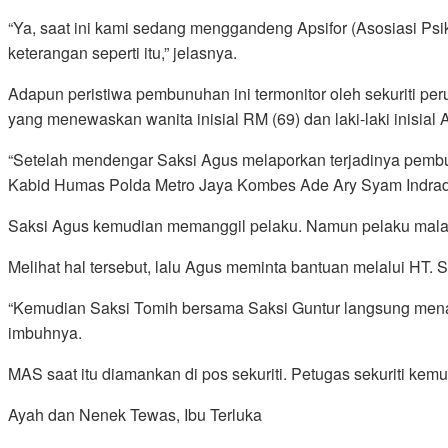
“Ya, saat ini kami sedang menggandeng Apsifor (Asosiasi Ps
keterangan seperti itu,” jelasnya.
Adapun peristiwa pembunuhan ini termonitor oleh sekuriti p
yang menewaskan wanita inisial RM (69) dan laki-laki inisial 
“Setelah mendengar Saksi Agus melaporkan terjadinya pembunu
Kabid Humas Polda Metro Jaya Kombes Ade Ary Syam Indradi
Saksi Agus kemudian memanggil pelaku. Namun pelaku malah b
Melihat hal tersebut, lalu Agus meminta bantuan melalui HT.
“Kemudian Saksi Tomih bersama Saksi Guntur langsung menangk
imbuhnya.
MAS saat itu diamankan di pos sekuriti. Petugas sekuriti k
Ayah dan Nenek Tewas, Ibu Terluka