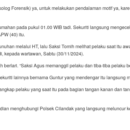
ikolog Forensik) ya, untuk melakukan pendalaman motif ya, ka
erumahan pada pukul 01.00 WIB tadi. Sekuriti langsung mengec
APW (40) itu.
han melalui HT, lalu Saksi Tomih melihat pelaku saat itu awa
, kepada wartawan, Sabtu (30/11/2024).
erlari. “Saksi Agus memanggil pelaku dan tiba-tiba pelaku be
 Sekuriti lainnya bernama Guntur yang mendengar itu langsung 
ap pelaku yang saat itu pada bagian tangan kanan dan tangan 
emudian menghubungi Polsek Cilandak yang langsung meluncur 