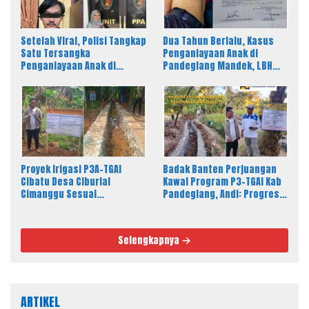
Setelah Viral, Polisi Tangkap
Dua Tahun Berlalu, Kasus
Satu Tersangka
Penganiayaan Anak di
Penganiayaan Anak di
Pandeglang Mandek, LBH
Pandeglang, LBH PAHAM
PAHAM Desak Polisi Tahan
Banten Desak 4 Tersangka
Pelaku
Lain Segera Diproses
Proyek Irigasi P3A-TGAI
Badak Banten Perjuangan
Cibatu Desa Ciburial
Kawal Program P3-TGAI Kab
Cimanggu Sesuai
Pandeglang, Andi: Progres
Spesifikasi, Fisik Bangunan
Fisik Berkualitas Sesuai RAB
Berkualitas
dan Spek
Selengkapnya
ARTIKEL