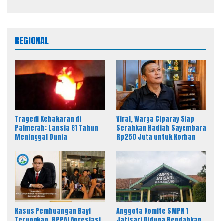
Perwira Remaja
REGIONAL
Tragedi Kebakaran di
Viral, Warga Ciparay Siap
Palmerah: Lansia 81 Tahun
Serahkan Hadiah Sayembara
Meninggal Dunia
Rp250 Juta untuk Korban
Kasus Pembuangan Bayi
Anggota Komite SMPN 1
Terungkap, RPPAI Apresiasi
Jatisari Diduga Rendahkan