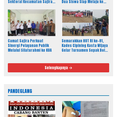
Sektoral Kecamatan Sajira
Dua Siswa Siap Melaju ke
Gelar Rapat Dinas Bulanan
Tingkat Provinsi
Camat Sajira Perkuat
Semarakkan HUT RI ke-81,
Sinergi Pelayanan Publik
Kades Cipining Kasta Wijaya
Melalui Silaturahmi ke KUA
Gelar Turnamen Sepak Bola
Antar-RT
Selengkapnya
PANDEGLANG