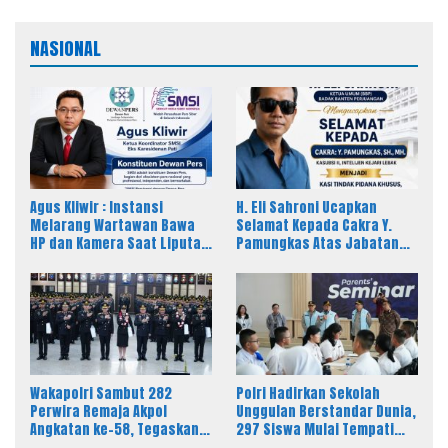
NASIONAL
Agus Kliwir : Instansi
H. Eli Sahroni Ucapkan
Melarang Wartawan Bawa
Selamat Kepada Cakra Y.
HP dan Kamera Saat Liputan
Pamungkas Atas Jabatan
Dinilai Ancam Kebebasan
Baru Kasi Pidsus Kejari
Pers
Timor Tengah Utara
Wakapolri Sambut 282
Polri Hadirkan Sekolah
Perwira Remaja Akpol
Unggulan Berstandar Dunia,
Angkatan ke-58, Tegaskan
297 Siswa Mulai Tempati
Integritas Jadi Bekal Utama
Kampus