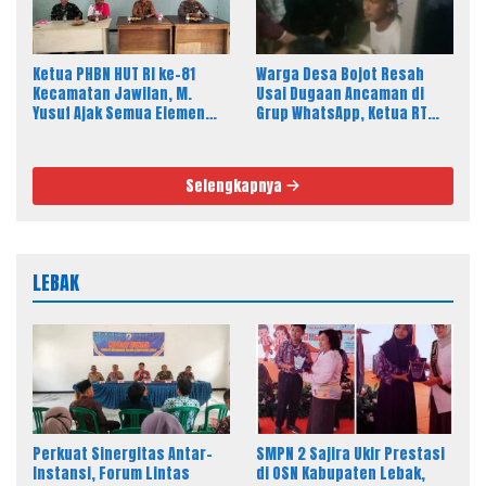
Ketua PHBN HUT RI ke-81
Warga Desa Bojot Resah
Kecamatan Jawilan, M.
Usai Dugaan Ancaman di
Yusuf Ajak Semua Elemen
Grup WhatsApp, Ketua RT
Masyarakat Meriahkan
Tempuh Jalur Hukum
Pesta Rakyat
Selengkapnya
LEBAK
Perkuat Sinergitas Antar-
SMPN 2 Sajira Ukir Prestasi
Instansi, Forum Lintas
di OSN Kabupaten Lebak,