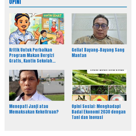
OPINI
Kritik Untuk Perbaikan
Geliat Bayang-Bayang Sang
Program Makan Bergizi
Mantan
Gratis, Kantin Sekolah
sebagai Solusi Efektif MBG
Menepati Janji atau
Opini Sosial: Menghadapi
Memaksakan Kekeliruan?
Badai Ekonomi 2030 dengan
Tani dan Inovasi