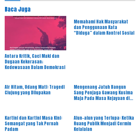
Baca Juga
Memahami Hak Masyarakat
dan Penggunaan Kata
“Diduga” dalam Kontrol Sosial
Antara Kritik, Caci Maki dan
Dugaan Kekerasan;
Kedewasaan Dalam Demokrasi
Air Hitam, Udang Mati: Tragedi
Mengenang Jatuh Bangun
Ciujung yang Dilupakan
Sang Penjaga Gawang Kusima
Maja Pada Masa Kejayaan di
Tahun 1980 – 1990
Kartini dan Kartini Masa Kini:
Alun-alun yang Terlupa: Ketika
Semangat yang Tak Pernah
Ruang Publik Menjadi Cermin
Padam
Kelalaian