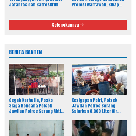
Jatanras dan Satreskrim
Profesi Wartawan, Sikap
Kepala Sekolah Disorot
Selengkapnya
BERITA BANTEN
Cegah Karhutla, Posko
Kesigapan Polri, Polsek
Siaga Bencana Polsek
Jawilan Polres Serang
Jawilan Polres Serang Aktif
Salurkan 8.000 Liter Air
24 Jam
Bersih ke Warga Desa
Majasari