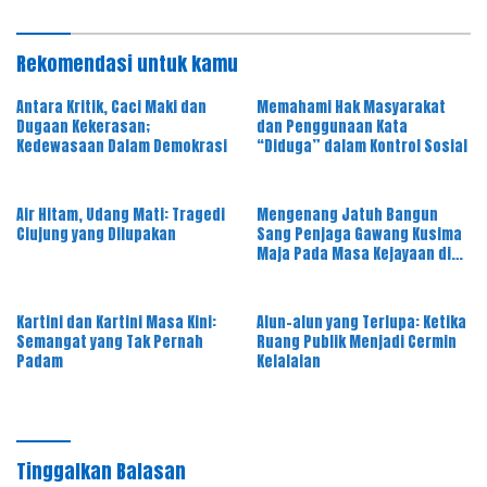
Rekomendasi untuk kamu
Antara Kritik, Caci Maki dan
Memahami Hak Masyarakat
Dugaan Kekerasan;
dan Penggunaan Kata
Kedewasaan Dalam Demokrasi
“Diduga” dalam Kontrol Sosial
Air Hitam, Udang Mati: Tragedi
Mengenang Jatuh Bangun
Ciujung yang Dilupakan
Sang Penjaga Gawang Kusima
Maja Pada Masa Kejayaan di
Tahun 1980 – 1990
Kartini dan Kartini Masa Kini:
Alun-alun yang Terlupa: Ketika
Semangat yang Tak Pernah
Ruang Publik Menjadi Cermin
Padam
Kelalaian
Tinggalkan Balasan