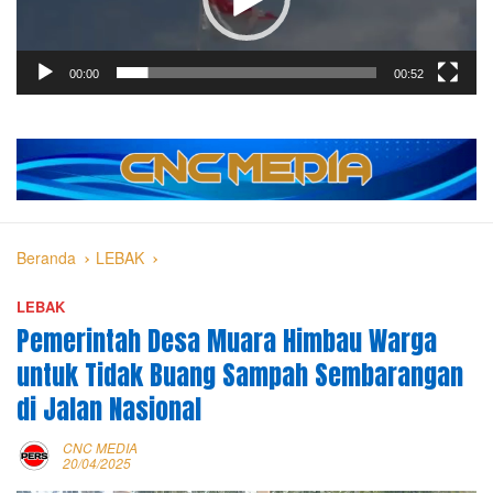
00:00
00:52
Beranda
LEBAK
LEBAK
Pemerintah Desa Muara Himbau Warga
untuk Tidak Buang Sampah Sembarangan
di Jalan Nasional
CNC MEDIA
20/04/2025