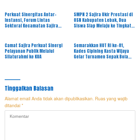
Melalui Dinkes Lebak
OKK, Ini Amanah Besar
Perkuat Sinergitas Antar-
SMPN 2 Sajira Ukir Prestasi di
Instansi, Forum Lintas
OSN Kabupaten Lebak, Dua
Sektoral Kecamatan Sajira
Siswa Siap Melaju ke Tingkat
Gelar Rapat Dinas Bulanan
Provinsi
Camat Sajira Perkuat Sinergi
Semarakkan HUT RI ke-81,
Pelayanan Publik Melalui
Kades Cipining Kasta Wijaya
Silaturahmi ke KUA
Gelar Turnamen Sepak Bola
Antar-RT
Tinggalkan Balasan
Alamat email Anda tidak akan dipublikasikan.
Ruas yang wajib
ditandai
*