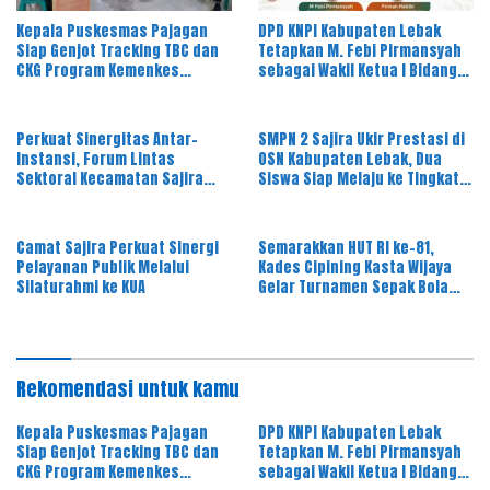
Kepala Puskesmas Pajagan
DPD KNPI Kabupaten Lebak
Siap Genjot Tracking TBC dan
Tetapkan M. Febi Pirmansyah
CKG Program Kemenkes
sebagai Wakil Ketua I Bidang
Melalui Dinkes Lebak
OKK, Ini Amanah Besar
Perkuat Sinergitas Antar-
SMPN 2 Sajira Ukir Prestasi di
Instansi, Forum Lintas
OSN Kabupaten Lebak, Dua
Sektoral Kecamatan Sajira
Siswa Siap Melaju ke Tingkat
Gelar Rapat Dinas Bulanan
Provinsi
Camat Sajira Perkuat Sinergi
Semarakkan HUT RI ke-81,
Pelayanan Publik Melalui
Kades Cipining Kasta Wijaya
Silaturahmi ke KUA
Gelar Turnamen Sepak Bola
Antar-RT
Rekomendasi untuk kamu
Kepala Puskesmas Pajagan
DPD KNPI Kabupaten Lebak
Siap Genjot Tracking TBC dan
Tetapkan M. Febi Pirmansyah
CKG Program Kemenkes
sebagai Wakil Ketua I Bidang