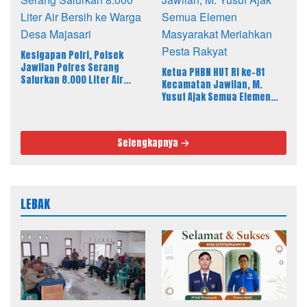
Kesigapan Polri, Polsek
Jawilan Polres Serang
Ketua PHBN HUT RI ke-81
Salurkan 8.000 Liter Air
Kecamatan Jawilan, M.
Bersih ke Warga Desa
Yusuf Ajak Semua Elemen
Majasari
Masyarakat Meriahkan
Pesta Rakyat
Selengkapnya
LEBAK