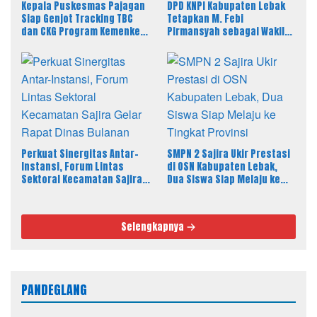
Kepala Puskesmas Pajagan
DPD KNPI Kabupaten Lebak
Siap Genjot Tracking TBC
Tetapkan M. Febi
dan CKG Program Kemenkes
Pirmansyah sebagai Wakil
Melalui Dinkes Lebak
Ketua I Bidang OKK, Ini
Amanah Besar
Perkuat Sinergitas Antar-
SMPN 2 Sajira Ukir Prestasi
Instansi, Forum Lintas
di OSN Kabupaten Lebak,
Sektoral Kecamatan Sajira
Dua Siswa Siap Melaju ke
Gelar Rapat Dinas Bulanan
Tingkat Provinsi
Selengkapnya
PANDEGLANG