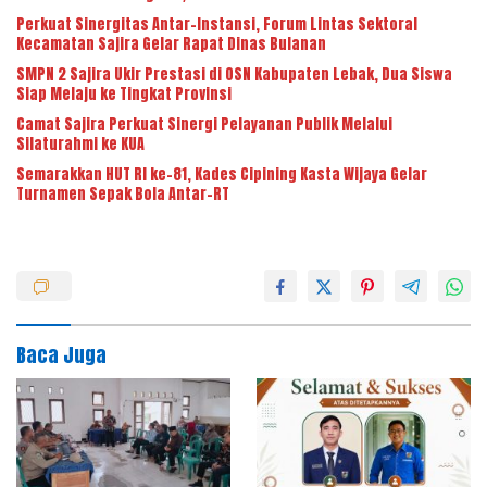
Perkuat Sinergitas Antar-Instansi, Forum Lintas Sektoral
Kecamatan Sajira Gelar Rapat Dinas Bulanan
SMPN 2 Sajira Ukir Prestasi di OSN Kabupaten Lebak, Dua Siswa
Siap Melaju ke Tingkat Provinsi
Camat Sajira Perkuat Sinergi Pelayanan Publik Melalui
Silaturahmi ke KUA
Semarakkan HUT RI ke-81, Kades Cipining Kasta Wijaya Gelar
Turnamen Sepak Bola Antar-RT
Baca Juga