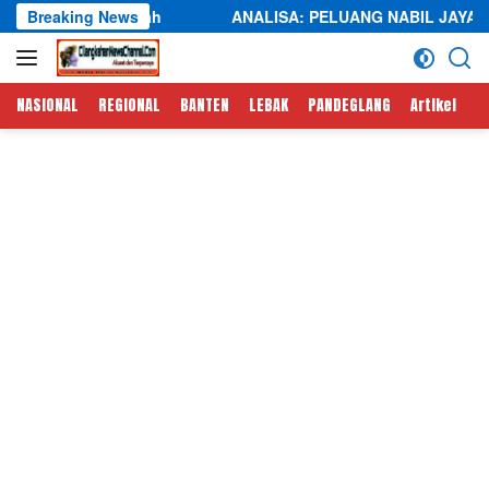
Langsung
imbah
Breaking News
ANALISA: PELUANG NABIL JAYABAYA DI PILKAD
ke
konten
NASIONAL
REGIONAL
BANTEN
LEBAK
PANDEGLANG
Artikel