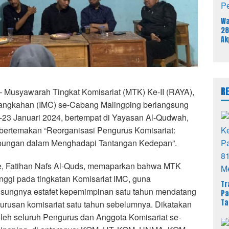
Wa
28
Ak
58
In
Ut
Re
R
 Musyawarah Tingkat Komisariat (MTK) Ke-II (RAYA),
langkahan (IMC) se-Cabang Malingping berlangsung
23 Januari 2024, bertempat di Yayasan Al-Qudwah,
i bertemakan “Reorganisasi Pengurus Komisariat:
mbungan dalam Menghadapi Tantangan Kedepan”.
e, Fatihan Nafs Al-Quds, memaparkan bahwa MTK
nggi pada tingkatan Komisariat IMC, guna
Tr
sungnya estafet kepemimpinan satu tahun mendatang
Pa
Ta
gurusan komisariat satu tahun sebelumnya. Dikatakan
Du
i oleh seluruh Pengurus dan Anggota Komisariat se-