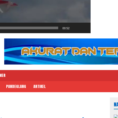
00:52
MER
PANDEGLANG
ARTIKEL
N