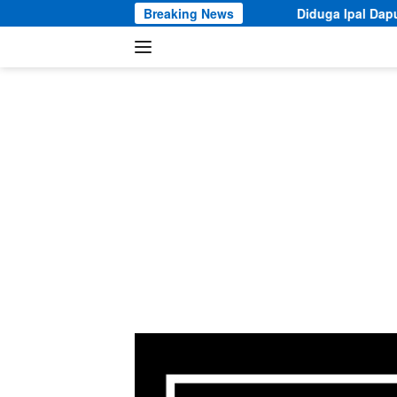
Langsung
Breaking News
Diduga Ipal Dapur MBG Yayasan Mitra M
ke
konten