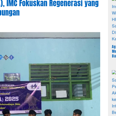
), IMC Fokuskan Regenerasi yang
bungan
Ag
Me
Ba
Sa
An
Pe