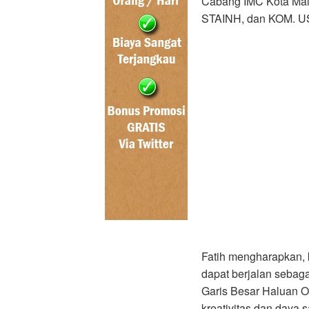
Cabang IMC Kota Mal
STAINH, dan KOM. 
Fatih mengharapkan, 
dapat berjalan sebag
Garis Besar Haluan O
kreativitas dan daya 