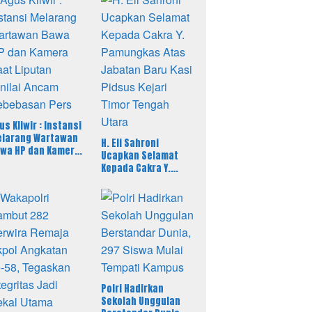
us Kliwir : Instansi
larang Wartawan
H. Eli Sahroni
wa HP dan Kamera
Ucapkan Selamat
at Liputan Dinilai
Kepada Cakra Y.
cam Kebebasan
Pamungkas Atas
rs
Jabatan Baru Kasi
Pidsus Kejari Timor
Tengah Utara
Polri Hadirkan
Sekolah Unggulan