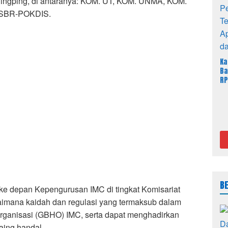
ingping, di antaranya: KOM. UT, KOM. UNMA, KOM.
USBR-POKDIS.
Ka
Ba
RP
Ja
Sa
B
ke depan Kepengurusan IMC di tingkat Komisariat
aimana kaidah dan regulasi yang termaksub dalam
rganisasi (GBHO) IMC, serta dapat menghadirkan
saing handal.