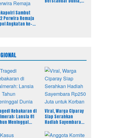
Berstandar Dunia,
297 Siswa Mulai
Tempati Kampus
kapolri Sambut
2 Perwira Remaja
pol Angkatan ke-
, Tegaskan
tegritas Jadi Bekal
ama Perwira
maja
EGIONAL
agedi Kebakaran di
Viral, Warga Ciparay
lmerah: Lansia 81
Siap Serahkan
hun Meninggal
Hadiah Sayembara
nia
Rp250 Juta untuk
Korban