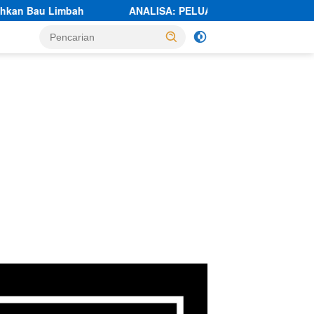
ANALISA: PELUANG NABIL JAYABAYA DI PILKADA LEBAK M