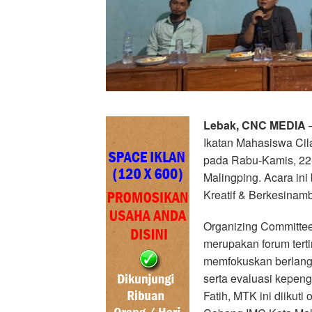
Lebak, CNC MEDIA
–
Ikatan Mahasiswa Ci
pada Rabu-Kamis, 22-
Malingping. Acara in
Kreatif & Berkesina
Organizing Committe
merupakan forum terti
memfokuskan berlang
serta evaluasi kepen
Fatih, MTK ini diikut