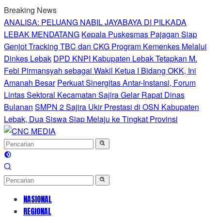
Langsung
Breaking News
ke
ANALISA: PELUANG NABIL JAYABAYA DI PILKADA
konten
LEBAK MENDATANG
Kepala Puskesmas Pajagan Siap
Genjot Tracking TBC dan CKG Program Kemenkes Melalui
Dinkes Lebak
DPD KNPI Kabupaten Lebak Tetapkan M.
Febi Pirmansyah sebagai Wakil Ketua I Bidang OKK, Ini
Amanah Besar
Perkuat Sinergitas Antar-Instansi, Forum
Lintas Sektoral Kecamatan Sajira Gelar Rapat Dinas
Bulanan
SMPN 2 Sajira Ukir Prestasi di OSN Kabupaten
Lebak, Dua Siswa Siap Melaju ke Tingkat Provinsi
NASIONAL
REGIONAL