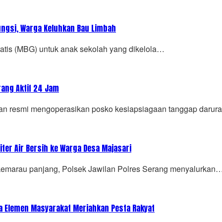
ungsi, Warga Keluhkan Bau Limbah
is (MBG) untuk anak sekolah yang dikelola…
rang Aktif 24 Jam
n resmi mengoperasikan posko kesiapsiagaan tanggap darur
iter Air Bersih ke Warga Desa Majasari
arau panjang, Polsek Jawilan Polres Serang menyalurkan
ua Elemen Masyarakat Meriahkan Pesta Rakyat