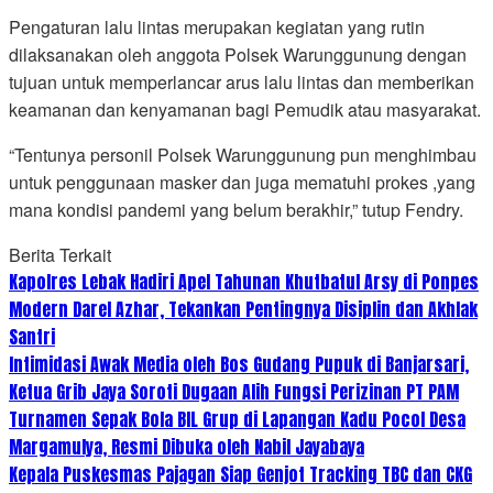
Pengaturan lalu lintas merupakan kegiatan yang rutin
dilaksanakan oleh anggota Polsek Warunggunung dengan
tujuan untuk memperlancar arus lalu lintas dan memberikan
keamanan dan kenyamanan bagi Pemudik atau masyarakat.
“Tentunya personil Polsek Warunggunung pun menghimbau
untuk penggunaan masker dan juga mematuhi prokes ,yang
mana kondisi pandemi yang belum berakhir,” tutup Fendry.
Berita Terkait
Kapolres Lebak Hadiri Apel Tahunan Khutbatul Arsy di Ponpes
Modern Darel Azhar, Tekankan Pentingnya Disiplin dan Akhlak
Santri
Intimidasi Awak Media oleh Bos Gudang Pupuk di Banjarsari,
Ketua Grib Jaya Soroti Dugaan Alih Fungsi Perizinan PT PAM
Turnamen Sepak Bola BIL Grup di Lapangan Kadu Pocol Desa
Margamulya, Resmi Dibuka oleh Nabil Jayabaya
Kepala Puskesmas Pajagan Siap Genjot Tracking TBC dan CKG