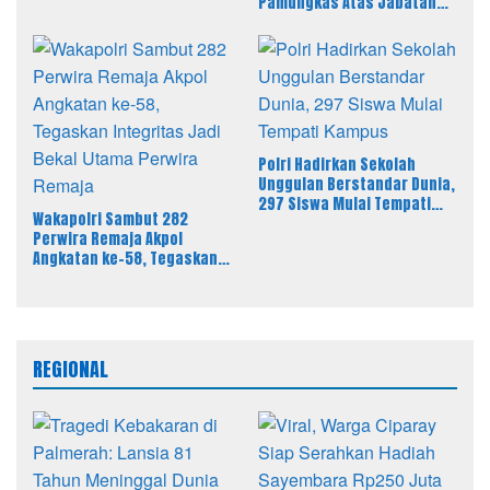
Pamungkas Atas Jabatan
Pers
Baru Kasi Pidsus Kejari
Timor Tengah Utara
Polri Hadirkan Sekolah
Unggulan Berstandar Dunia,
297 Siswa Mulai Tempati
Wakapolri Sambut 282
Kampus
Perwira Remaja Akpol
Angkatan ke-58, Tegaskan
Integritas Jadi Bekal Utama
Perwira Remaja
REGIONAL