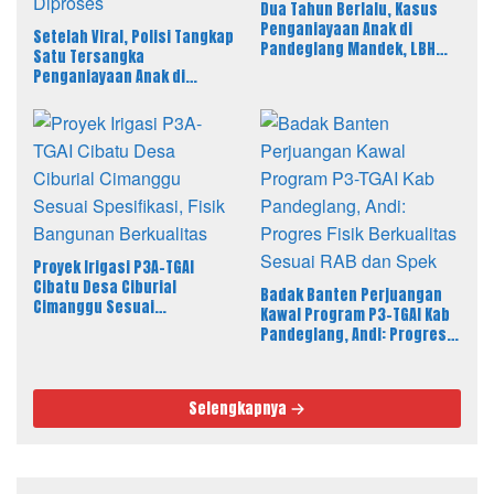
Dua Tahun Berlalu, Kasus
Penganiayaan Anak di
Setelah Viral, Polisi Tangkap
Pandeglang Mandek, LBH
Satu Tersangka
PAHAM Desak Polisi Tahan
Penganiayaan Anak di
Pelaku
Pandeglang, LBH PAHAM
Banten Desak 4 Tersangka
Lain Segera Diproses
Proyek Irigasi P3A-TGAI
Cibatu Desa Ciburial
Badak Banten Perjuangan
Cimanggu Sesuai
Kawal Program P3-TGAI Kab
Spesifikasi, Fisik Bangunan
Pandeglang, Andi: Progres
Berkualitas
Fisik Berkualitas Sesuai RAB
dan Spek
Selengkapnya