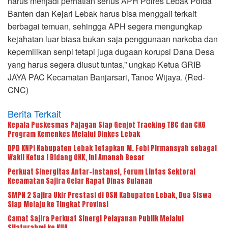
harus menjadi perhatian serius APH Polres Lebak Polda
Banten dan Kejari Lebak harus bisa menggali terkait
berbagai temuan, sehingga APH segera mengungkap
kejahatan luar biasa bukan saja penggunaan narkoba dan
kepemilikan senpi tetapi juga dugaan korupsi Dana Desa
yang harus segera diusut tuntas,” ungkap Ketua GRIB
JAYA PAC Kecamatan Banjarsari, Tanoe Wijaya. (Red-
CNC)
Berita Terkait
Kepala Puskesmas Pajagan Siap Genjot Tracking TBC dan CKG
Program Kemenkes Melalui Dinkes Lebak
DPD KNPI Kabupaten Lebak Tetapkan M. Febi Pirmansyah sebagai
Wakil Ketua I Bidang OKK, Ini Amanah Besar
Perkuat Sinergitas Antar-Instansi, Forum Lintas Sektoral
Kecamatan Sajira Gelar Rapat Dinas Bulanan
SMPN 2 Sajira Ukir Prestasi di OSN Kabupaten Lebak, Dua Siswa
Siap Melaju ke Tingkat Provinsi
Camat Sajira Perkuat Sinergi Pelayanan Publik Melalui
Silaturahmi ke KUA