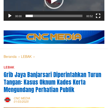
00:00
00:52
Beranda
LEBAK
LEBAK
Grib Jaya Banjarsari Diperintahkan Turun
Tangan: Kasus Oknum Kades Kerta
Mengundang Perhatian Publik
CNC MEDIA
01/03/2025