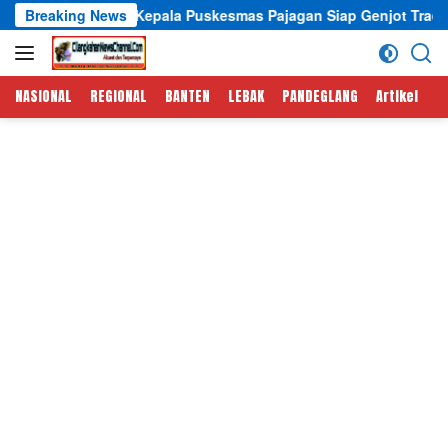
Langsung
Kepala Puskesmas Pajagan Siap Genjot Tracking TBC dan CKG P
Breaking News
ke
konten
NASIONAL
REGIONAL
BANTEN
LEBAK
PANDEGLANG
Artikel