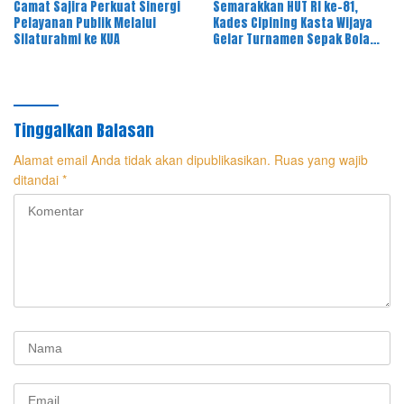
Camat Sajira Perkuat Sinergi
Semarakkan HUT RI ke-81,
Pelayanan Publik Melalui
Kades Cipining Kasta Wijaya
Silaturahmi ke KUA
Gelar Turnamen Sepak Bola
Antar-RT
Tinggalkan Balasan
Alamat email Anda tidak akan dipublikasikan.
Ruas yang wajib
ditandai
*