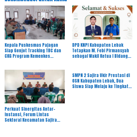
Kepala Puskesmas Pajagan
DPD KNPI Kabupaten Lebak
Siap Genjot Tracking TBC dan
Tetapkan M. Febi Pirmansyah
CKG Program Kemenkes
sebagai Wakil Ketua I Bidang
Melalui Dinkes Lebak
OKK, Ini Amanah Besar
SMPN 2 Sajira Ukir Prestasi di
OSN Kabupaten Lebak, Dua
Siswa Siap Melaju ke Tingkat
Provinsi
Perkuat Sinergitas Antar-
Instansi, Forum Lintas
Sektoral Kecamatan Sajira
Gelar Rapat Dinas Bulanan