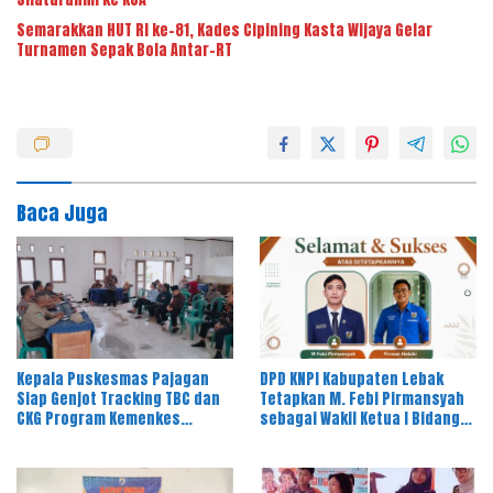
Semarakkan HUT RI ke-81, Kades Cipining Kasta Wijaya Gelar
Turnamen Sepak Bola Antar-RT
Baca Juga
Kepala Puskesmas Pajagan
DPD KNPI Kabupaten Lebak
Siap Genjot Tracking TBC dan
Tetapkan M. Febi Pirmansyah
CKG Program Kemenkes
sebagai Wakil Ketua I Bidang
Melalui Dinkes Lebak
OKK, Ini Amanah Besar