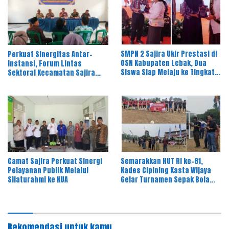
SMPN 2 Sajira Ukir Prestasi di
Perkuat Sinergitas Antar-
OSN Kabupaten Lebak, Dua
Instansi, Forum Lintas
Siswa Siap Melaju ke Tingkat
Sektoral Kecamatan Sajira
Provinsi
Gelar Rapat Dinas Bulanan
Camat Sajira Perkuat Sinergi
Semarakkan HUT RI ke-81,
Pelayanan Publik Melalui
Kades Cipining Kasta Wijaya
Silaturahmi ke KUA
Gelar Turnamen Sepak Bola
Antar-RT
Rekomendasi untuk kamu