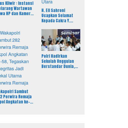
us Kliwir : Instansi
larang Wartawan
H. Eli Sahroni
wa HP dan Kamera
Ucapkan Selamat
at Liputan Dinilai
Kepada Cakra Y.
cam Kebebasan
Pamungkas Atas
rs
Jabatan Baru Kasi
Pidsus Kejari Timor
Tengah Utara
Polri Hadirkan
Sekolah Unggulan
Berstandar Dunia,
297 Siswa Mulai
Tempati Kampus
kapolri Sambut
2 Perwira Remaja
pol Angkatan ke-
, Tegaskan
tegritas Jadi Bekal
ama Perwira
maja