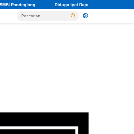
Diduga Ipal Dapur MBG Yayasan Mitra Mukti Dermawan Tak Be