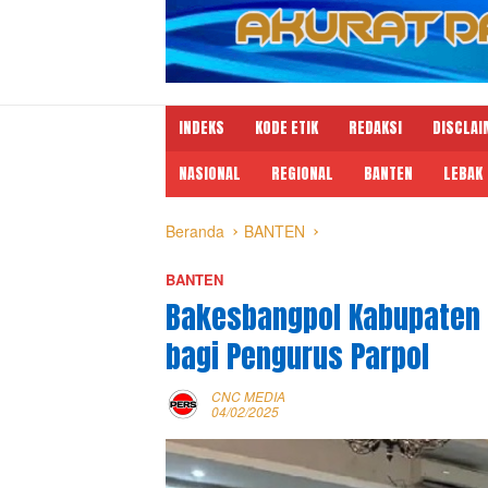
INDEKS
KODE ETIK
REDAKSI
DISCLAI
NASIONAL
REGIONAL
BANTEN
LEBAK
Beranda
BANTEN
BANTEN
Bakesbangpol Kabupaten S
bagi Pengurus Parpol
CNC MEDIA
04/02/2025