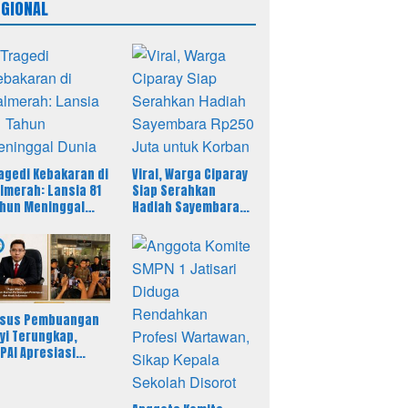
EGIONAL
agedi Kebakaran di
Viral, Warga Ciparay
lmerah: Lansia 81
Siap Serahkan
hun Meninggal
Hadiah Sayembara
nia
Rp250 Juta untuk
Korban
sus Pembuangan
yi Terungkap,
PAI Apresiasi
tanras dan
treskrim