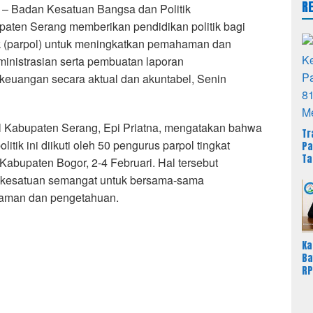
R
– Badan Kesatuan Bangsa dan Politik
aten Serang memberikan pendidikan politik bagi
tik (parpol) untuk meningkatkan pemahaman dan
nistrasian serta pembuatan laporan
euangan secara aktual dan akuntabel, Senin
 Kabupaten Serang, Epi Priatna, mengatakan bahwa
Tr
litik ini diikuti oleh 50 pengurus parpol tingkat
Pa
Ta
abupaten Bogor, 2-4 Februari. Hal tersebut
Du
kesatuan semangat untuk bersama-sama
aman dan pengetahuan.
Ka
Ba
RP
Ja
Sa