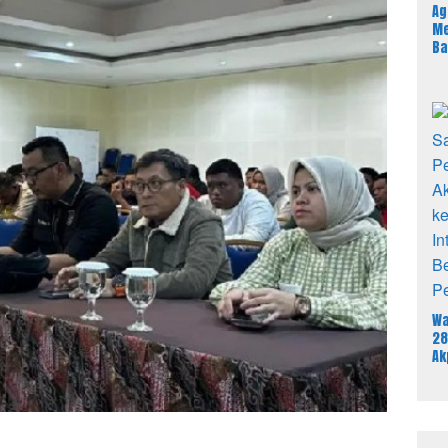
Ag
Me
Ba
Sa
An
Pe
Wa
28
Ak
58
In
Ut
Re