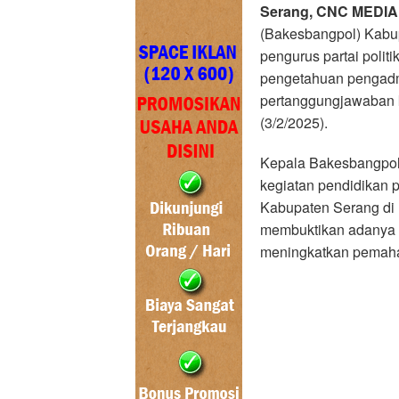
Serang, CNC MEDIA
(Bakesbangpol) Kabup
pengurus partai poli
pengetahuan pengadmi
pertanggungjawaban k
(3/2/2025).
Kepala Bakesbangpol
kegiatan pendidikan po
Kabupaten Serang di K
membuktikan adanya 
meningkatkan pemah