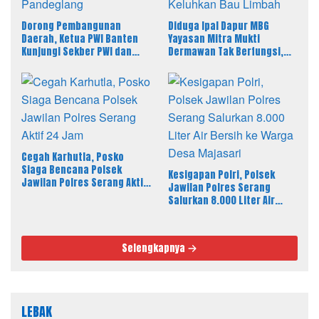
Dorong Pembangunan
Diduga Ipal Dapur MBG
Daerah, Ketua PWI Banten
Yayasan Mitra Mukti
Kunjungi Sekber PWI dan
Dermawan Tak Berfungsi,
SMSI Pandeglang
Warga Keluhkan Bau Limbah
Cegah Karhutla, Posko
Siaga Bencana Polsek
Kesigapan Polri, Polsek
Jawilan Polres Serang Aktif
Jawilan Polres Serang
24 Jam
Salurkan 8.000 Liter Air
Bersih ke Warga Desa
Majasari
Selengkapnya
LEBAK