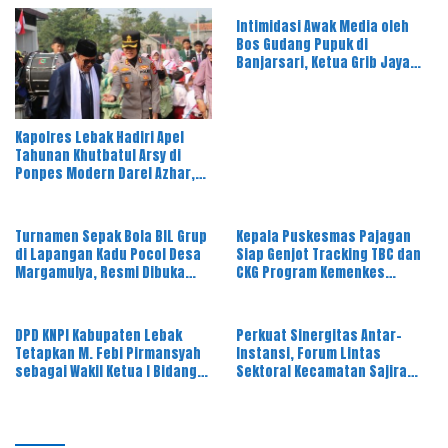
Intimidasi Awak Media oleh
Bos Gudang Pupuk di
Banjarsari, Ketua Grib Jaya
Soroti Dugaan Alih Fungsi
Perizinan PT PAM
Kapolres Lebak Hadiri Apel
Tahunan Khutbatul Arsy di
Ponpes Modern Darel Azhar,
Tekankan Pentingnya Disiplin
dan Akhlak Santri
Turnamen Sepak Bola BIL Grup
Kepala Puskesmas Pajagan
di Lapangan Kadu Pocol Desa
Siap Genjot Tracking TBC dan
Margamulya, Resmi Dibuka
CKG Program Kemenkes
oleh Nabil Jayabaya
Melalui Dinkes Lebak
DPD KNPI Kabupaten Lebak
Perkuat Sinergitas Antar-
Tetapkan M. Febi Pirmansyah
Instansi, Forum Lintas
sebagai Wakil Ketua I Bidang
Sektoral Kecamatan Sajira
OKK, Ini Amanah Besar
Gelar Rapat Dinas Bulanan