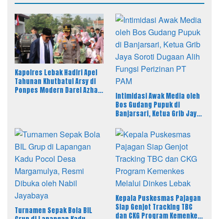
Kapolres Lebak Hadiri Apel
Tahunan Khutbatul Arsy di
Ponpes Modern Darel Azhar,
Intimidasi Awak Media oleh
Tekankan Pentingnya
Bos Gudang Pupuk di
Disiplin dan Akhlak Santri
Banjarsari, Ketua Grib Jaya
Soroti Dugaan Alih Fungsi
Perizinan PT PAM
Kepala Puskesmas Pajagan
Siap Genjot Tracking TBC
Turnamen Sepak Bola BIL
dan CKG Program Kemenkes