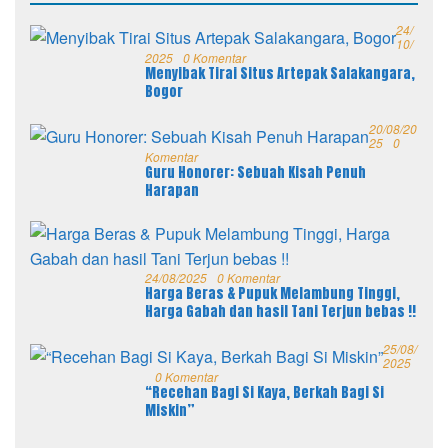
24/
10/
2025
0 Komentar
Menyibak Tirai Situs Artepak Salakangara,
Bogor
20/08/20
25
0
Komentar
Guru Honorer: Sebuah Kisah Penuh
Harapan
24/08/2025
0 Komentar
Harga Beras & Pupuk Melambung Tinggi,
Harga Gabah dan hasil Tani Terjun bebas !!
25/08/
2025
0 Komentar
“Recehan Bagi Si Kaya, Berkah Bagi Si
Miskin”