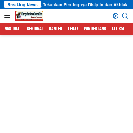
Langsung
zhar, Tekankan Pentingnya Disiplin dan Akhlak Santri
Breaking News
In
ke
konten
NASIONAL
REGIONAL
BANTEN
LEBAK
PANDEGLANG
Artikel