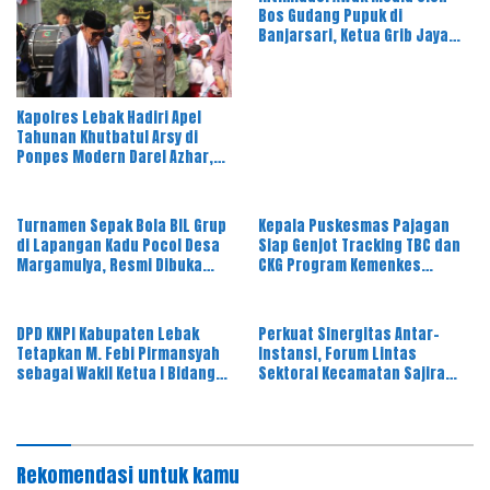
Bos Gudang Pupuk di
Banjarsari, Ketua Grib Jaya
Soroti Dugaan Alih Fungsi
Perizinan PT PAM
Kapolres Lebak Hadiri Apel
Tahunan Khutbatul Arsy di
Ponpes Modern Darel Azhar,
Tekankan Pentingnya Disiplin
dan Akhlak Santri
Turnamen Sepak Bola BIL Grup
Kepala Puskesmas Pajagan
di Lapangan Kadu Pocol Desa
Siap Genjot Tracking TBC dan
Margamulya, Resmi Dibuka
CKG Program Kemenkes
oleh Nabil Jayabaya
Melalui Dinkes Lebak
DPD KNPI Kabupaten Lebak
Perkuat Sinergitas Antar-
Tetapkan M. Febi Pirmansyah
Instansi, Forum Lintas
sebagai Wakil Ketua I Bidang
Sektoral Kecamatan Sajira
OKK, Ini Amanah Besar
Gelar Rapat Dinas Bulanan
Rekomendasi untuk kamu