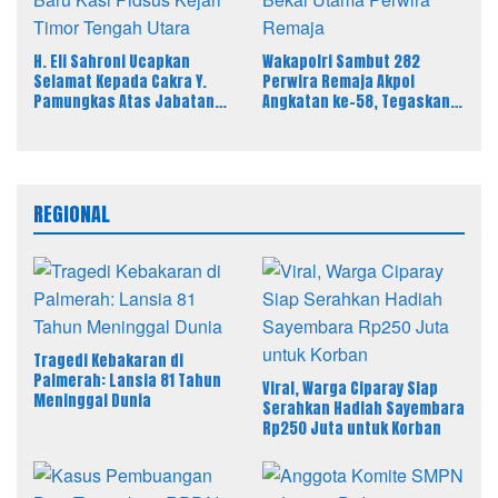
H. Eli Sahroni Ucapkan
Wakapolri Sambut 282
Selamat Kepada Cakra Y.
Perwira Remaja Akpol
Pamungkas Atas Jabatan
Angkatan ke-58, Tegaskan
Baru Kasi Pidsus Kejari
Integritas Jadi Bekal Utama
Timor Tengah Utara
Perwira Remaja
REGIONAL
Tragedi Kebakaran di
Palmerah: Lansia 81 Tahun
Viral, Warga Ciparay Siap
Meninggal Dunia
Serahkan Hadiah Sayembara
Rp250 Juta untuk Korban