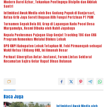
Modern Darel Azhar, Tekankan Pentingnya Disiplin dan Akhlak
Santri
Intimidasi Awak Media oleh Bos Gudang Pupuk di Banjarsari,
Ketua Grib Jaya Soroti Dugaan Alih Fungsi Perizinan PT PAM
Turnamen Sepak Bola BIL Grup di Lapangan Kadu Pocol Desa
Margamulya, Resmi Dibuka oleh Nabil Jayabaya
Kepala Puskesmas Pajagan Siap Genjot Tracking TBC dan CKG
Program Kemenkes Melalui Dinkes Lebak
DPD KNPI Kabupaten Lebak Tetapkan M. Febi Pirmansyah sebagai
Wakil Ketua I Bidang OKK, Ini Amanah Besar
Perkuat Sinergitas Antar-Instansi, Forum Lintas Sektoral
Kecamatan Sajira Gelar Rapat Dinas Bulanan
Baca Juga
Intimidasi Awak Media oleh