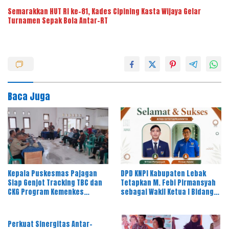
Semarakkan HUT RI ke-81, Kades Cipining Kasta Wijaya Gelar
Turnamen Sepak Bola Antar-RT
Baca Juga
Kepala Puskesmas Pajagan
DPD KNPI Kabupaten Lebak
Siap Genjot Tracking TBC dan
Tetapkan M. Febi Pirmansyah
CKG Program Kemenkes
sebagai Wakil Ketua I Bidang
Melalui Dinkes Lebak
OKK, Ini Amanah Besar
Perkuat Sinergitas Antar-