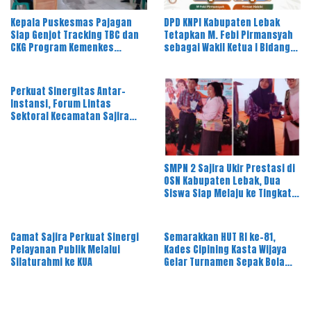
Kepala Puskesmas Pajagan
DPD KNPI Kabupaten Lebak
Siap Genjot Tracking TBC dan
Tetapkan M. Febi Pirmansyah
CKG Program Kemenkes
sebagai Wakil Ketua I Bidang
Melalui Dinkes Lebak
OKK, Ini Amanah Besar
Perkuat Sinergitas Antar-
Instansi, Forum Lintas
Sektoral Kecamatan Sajira
Gelar Rapat Dinas Bulanan
SMPN 2 Sajira Ukir Prestasi di
OSN Kabupaten Lebak, Dua
Siswa Siap Melaju ke Tingkat
Provinsi
Camat Sajira Perkuat Sinergi
Semarakkan HUT RI ke-81,
Pelayanan Publik Melalui
Kades Cipining Kasta Wijaya
Silaturahmi ke KUA
Gelar Turnamen Sepak Bola
Antar-RT