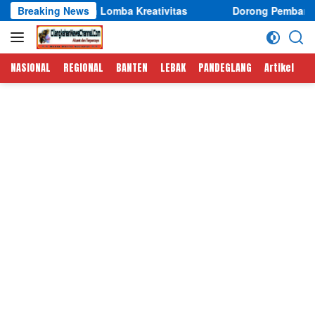
Langsung
hkan Lomba Kreativitas
Breaking News
Dorong Pembangunan Daerah, Ke
ke
konten
NASIONAL
REGIONAL
BANTEN
LEBAK
PANDEGLANG
Artikel