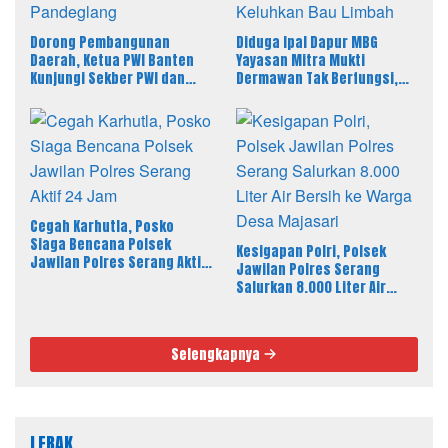
Dorong Pembangunan
Diduga Ipal Dapur MBG
Daerah, Ketua PWI Banten
Yayasan Mitra Mukti
Kunjungi Sekber PWI dan
Dermawan Tak Berfungsi,
SMSI Pandeglang
Warga Keluhkan Bau Limbah
Cegah Karhutla, Posko
Siaga Bencana Polsek
Kesigapan Polri, Polsek
Jawilan Polres Serang Aktif
Jawilan Polres Serang
24 Jam
Salurkan 8.000 Liter Air
Bersih ke Warga Desa
Majasari
Selengkapnya
LEBAK