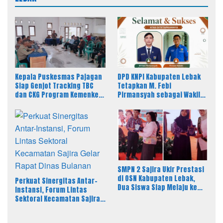
Kepala Puskesmas Pajagan
DPD KNPI Kabupaten Lebak
Siap Genjot Tracking TBC
Tetapkan M. Febi
dan CKG Program Kemenkes
Pirmansyah sebagai Wakil
Melalui Dinkes Lebak
Ketua I Bidang OKK, Ini
Amanah Besar
SMPN 2 Sajira Ukir Prestasi
di OSN Kabupaten Lebak,
Perkuat Sinergitas Antar-
Dua Siswa Siap Melaju ke
Instansi, Forum Lintas
Tingkat Provinsi
Sektoral Kecamatan Sajira
Gelar Rapat Dinas Bulanan