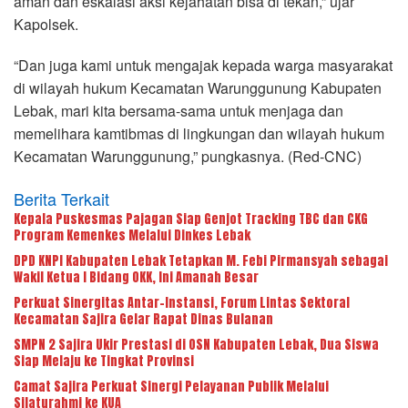
aman dan eskalasi aksi kejahatan bisa di tekan,” ujar
Kapolsek.
“Dan juga kami untuk mengajak kepada warga masyarakat
di wilayah hukum Kecamatan Warunggunung Kabupaten
Lebak, mari kita bersama-sama untuk menjaga dan
memelihara kamtibmas di lingkungan dan wilayah hukum
Kecamatan Warunggunung,” pungkasnya. (Red-CNC)
Berita Terkait
Kepala Puskesmas Pajagan Siap Genjot Tracking TBC dan CKG
Program Kemenkes Melalui Dinkes Lebak
DPD KNPI Kabupaten Lebak Tetapkan M. Febi Pirmansyah sebagai
Wakil Ketua I Bidang OKK, Ini Amanah Besar
Perkuat Sinergitas Antar-Instansi, Forum Lintas Sektoral
Kecamatan Sajira Gelar Rapat Dinas Bulanan
SMPN 2 Sajira Ukir Prestasi di OSN Kabupaten Lebak, Dua Siswa
Siap Melaju ke Tingkat Provinsi
Camat Sajira Perkuat Sinergi Pelayanan Publik Melalui
Silaturahmi ke KUA