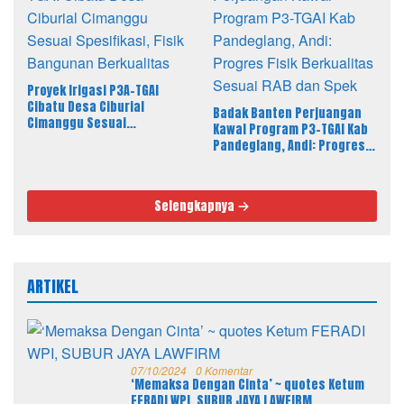
Proyek Irigasi P3A-TGAI
Cibatu Desa Ciburial
Badak Banten Perjuangan
Cimanggu Sesuai
Kawal Program P3-TGAI Kab
Spesifikasi, Fisik Bangunan
Pandeglang, Andi: Progres
Berkualitas
Fisik Berkualitas Sesuai RAB
dan Spek
Selengkapnya
ARTIKEL
07/10/2024
0 Komentar
‘Memaksa Dengan Cinta’ ~ quotes Ketum
FERADI WPI, SUBUR JAYA LAWFIRM