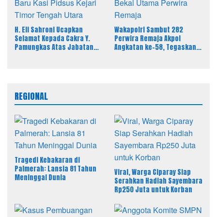
H. Eli Sahroni Ucapkan
Wakapolri Sambut 282
Selamat Kepada Cakra Y.
Perwira Remaja Akpol
Pamungkas Atas Jabatan
Angkatan ke-58, Tegaskan
Baru Kasi Pidsus Kejari
Integritas Jadi Bekal Utama
Timor Tengah Utara
Perwira Remaja
REGIONAL
Tragedi Kebakaran di
Palmerah: Lansia 81 Tahun
Viral, Warga Ciparay Siap
Meninggal Dunia
Serahkan Hadiah Sayembara
Rp250 Juta untuk Korban