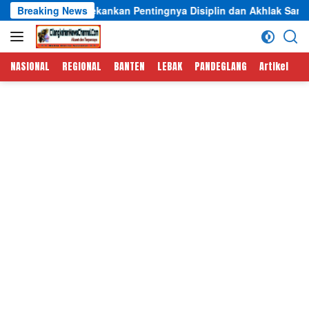
Langsung
, Tekankan Pentingnya Disiplin dan Akhlak Santri
Breaking News
Intim
ke
konten
NASIONAL
REGIONAL
BANTEN
LEBAK
PANDEGLANG
Artikel