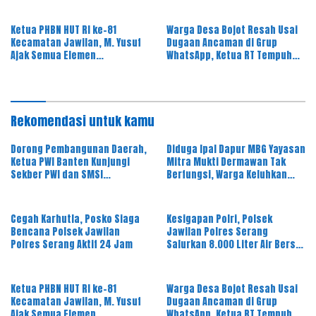
Ketua PHBN HUT RI ke-81
Warga Desa Bojot Resah Usai
Kecamatan Jawilan, M. Yusuf
Dugaan Ancaman di Grup
Ajak Semua Elemen
WhatsApp, Ketua RT Tempuh
Masyarakat Meriahkan Pesta
Jalur Hukum
Rakyat
Rekomendasi untuk kamu
Dorong Pembangunan Daerah,
Diduga Ipal Dapur MBG Yayasan
Ketua PWI Banten Kunjungi
Mitra Mukti Dermawan Tak
Sekber PWI dan SMSI
Berfungsi, Warga Keluhkan
Pandeglang
Bau Limbah
Cegah Karhutla, Posko Siaga
Kesigapan Polri, Polsek
Bencana Polsek Jawilan
Jawilan Polres Serang
Polres Serang Aktif 24 Jam
Salurkan 8.000 Liter Air Bersih
ke Warga Desa Majasari
Ketua PHBN HUT RI ke-81
Warga Desa Bojot Resah Usai
Kecamatan Jawilan, M. Yusuf
Dugaan Ancaman di Grup
Ajak Semua Elemen
WhatsApp, Ketua RT Tempuh