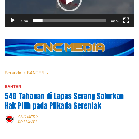
00:00
00:52
Beranda
BANTEN
BANTEN
546 Tahanan di Lapas Serang Salurkan
Hak Pilih pada Pilkada Serentak
CNC MEDIA
27/11/2024