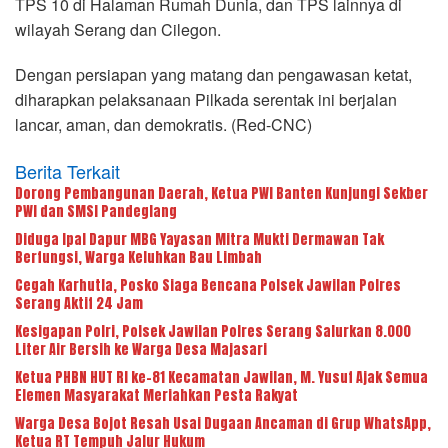
TPS 10 di Halaman Rumah Dunia, dan TPS lainnya di
wilayah Serang dan Cilegon.
Dengan persiapan yang matang dan pengawasan ketat,
diharapkan pelaksanaan Pilkada serentak ini berjalan
lancar, aman, dan demokratis. (Red-CNC)
Berita Terkait
Dorong Pembangunan Daerah, Ketua PWI Banten Kunjungi Sekber
PWI dan SMSI Pandeglang
Diduga Ipal Dapur MBG Yayasan Mitra Mukti Dermawan Tak
Berfungsi, Warga Keluhkan Bau Limbah
Cegah Karhutla, Posko Siaga Bencana Polsek Jawilan Polres
Serang Aktif 24 Jam
Kesigapan Polri, Polsek Jawilan Polres Serang Salurkan 8.000
Liter Air Bersih ke Warga Desa Majasari
Ketua PHBN HUT RI ke-81 Kecamatan Jawilan, M. Yusuf Ajak Semua
Elemen Masyarakat Meriahkan Pesta Rakyat
Warga Desa Bojot Resah Usai Dugaan Ancaman di Grup WhatsApp,
Ketua RT Tempuh Jalur Hukum