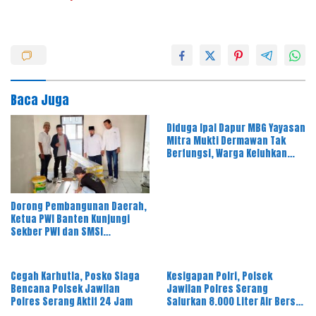
Baca Juga
Diduga Ipal Dapur MBG Yayasan
Mitra Mukti Dermawan Tak
Berfungsi, Warga Keluhkan
Bau Limbah
Dorong Pembangunan Daerah,
Ketua PWI Banten Kunjungi
Sekber PWI dan SMSI
Pandeglang
Cegah Karhutla, Posko Siaga
Kesigapan Polri, Polsek
Bencana Polsek Jawilan
Jawilan Polres Serang
Polres Serang Aktif 24 Jam
Salurkan 8.000 Liter Air Bersih
ke Warga Desa Majasari