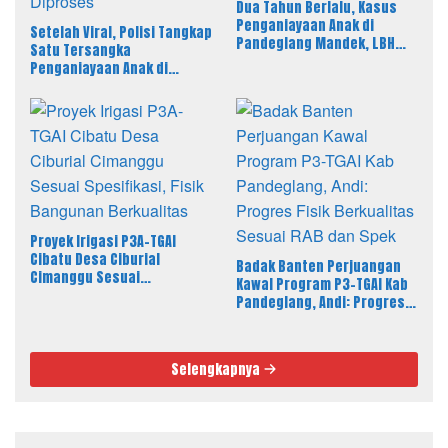
Dua Tahun Berlalu, Kasus
Penganiayaan Anak di
Setelah Viral, Polisi Tangkap
Pandeglang Mandek, LBH
Satu Tersangka
PAHAM Desak Polisi Tahan
Penganiayaan Anak di
Pelaku
Pandeglang, LBH PAHAM
Banten Desak 4 Tersangka
Lain Segera Diproses
Proyek Irigasi P3A-TGAI
Cibatu Desa Ciburial
Badak Banten Perjuangan
Cimanggu Sesuai
Kawal Program P3-TGAI Kab
Spesifikasi, Fisik Bangunan
Pandeglang, Andi: Progres
Berkualitas
Fisik Berkualitas Sesuai RAB
dan Spek
Selengkapnya