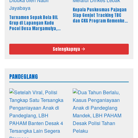
Kepala Puskesmas Pajagan
Siap Genjot Tracking TBC
Turnamen Sepak Bola BIL
dan CKG Program Kemenkes
Grup di Lapangan Kadu
Melalui Dinkes Lebak
Pocol Desa Margamulya,
Resmi Dibuka oleh Nabil
Jayabaya
Selengkapnya
PANDEGLANG