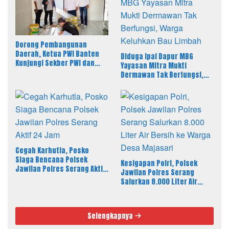
Dorong Pembangunan
Daerah, Ketua PWI Banten
Diduga Ipal Dapur MBG
Kunjungi Sekber PWI dan
Yayasan Mitra Mukti
SMSI Pandeglang
Dermawan Tak Berfungsi,
Warga Keluhkan Bau Limbah
Cegah Karhutla, Posko
Siaga Bencana Polsek
Kesigapan Polri, Polsek
Jawilan Polres Serang Aktif
Jawilan Polres Serang
24 Jam
Salurkan 8.000 Liter Air
Bersih ke Warga Desa
Majasari
Selengkapnya