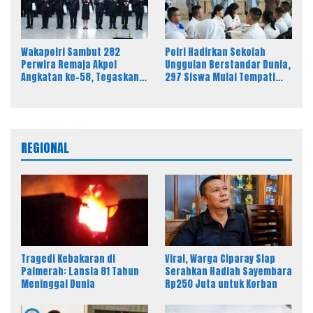
Wakapolri Sambut 282
Polri Hadirkan Sekolah
Perwira Remaja Akpol
Unggulan Berstandar Dunia,
Angkatan ke-58, Tegaskan
297 Siswa Mulai Tempati
Integritas Jadi Bekal Utama
Kampus
Perwira Remaja
REGIONAL
Tragedi Kebakaran di
Viral, Warga Ciparay Siap
Palmerah: Lansia 81 Tahun
Serahkan Hadiah Sayembara
Meninggal Dunia
Rp250 Juta untuk Korban