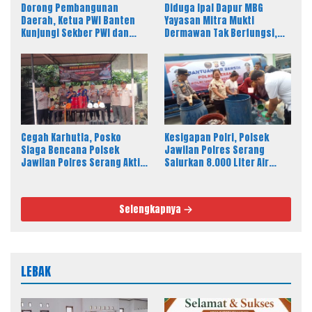
Dorong Pembangunan
Diduga Ipal Dapur MBG
Daerah, Ketua PWI Banten
Yayasan Mitra Mukti
Kunjungi Sekber PWI dan
Dermawan Tak Berfungsi,
SMSI Pandeglang
Warga Keluhkan Bau Limbah
Cegah Karhutla, Posko
Kesigapan Polri, Polsek
Siaga Bencana Polsek
Jawilan Polres Serang
Jawilan Polres Serang Aktif
Salurkan 8.000 Liter Air
24 Jam
Bersih ke Warga Desa
Majasari
Selengkapnya
LEBAK