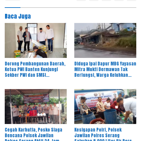
Baca Juga
Dorong Pembangunan Daerah,
Diduga Ipal Dapur MBG Yayasan
Ketua PWI Banten Kunjungi
Mitra Mukti Dermawan Tak
Sekber PWI dan SMSI
Berfungsi, Warga Keluhkan
Pandeglang
Bau Limbah
Cegah Karhutla, Posko Siaga
Kesigapan Polri, Polsek
Bencana Polsek Jawilan
Jawilan Polres Serang