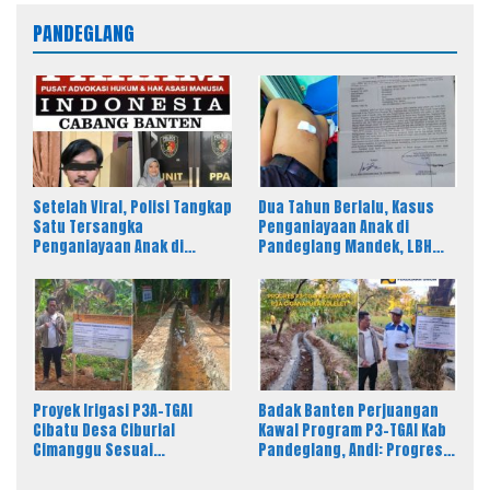
PANDEGLANG
Setelah Viral, Polisi Tangkap
Dua Tahun Berlalu, Kasus
Satu Tersangka
Penganiayaan Anak di
Penganiayaan Anak di
Pandeglang Mandek, LBH
Pandeglang, LBH PAHAM
PAHAM Desak Polisi Tahan
Banten Desak 4 Tersangka
Pelaku
Lain Segera Diproses
Proyek Irigasi P3A-TGAI
Badak Banten Perjuangan
Cibatu Desa Ciburial
Kawal Program P3-TGAI Kab
Cimanggu Sesuai
Pandeglang, Andi: Progres
Spesifikasi, Fisik Bangunan
Fisik Berkualitas Sesuai RAB
Berkualitas
dan Spek