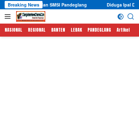
Langsung
n SMSI Pandeglang
Breaking News
Diduga Ipal Dapur MBG Yayasan Mitr
ke
konten
NASIONAL
REGIONAL
BANTEN
LEBAK
PANDEGLANG
Artikel