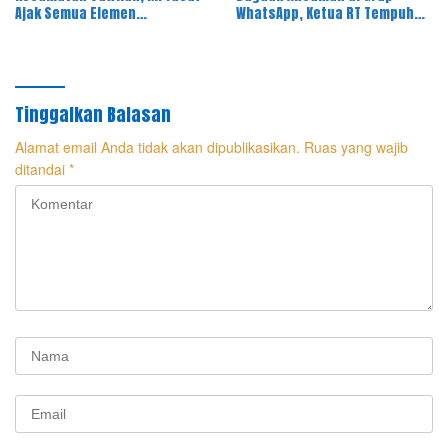
Ajak Semua Elemen
WhatsApp, Ketua RT Tempuh
Masyarakat Meriahkan Pesta
Jalur Hukum
Rakyat
Tinggalkan Balasan
Alamat email Anda tidak akan dipublikasikan.
Ruas yang wajib
ditandai
*