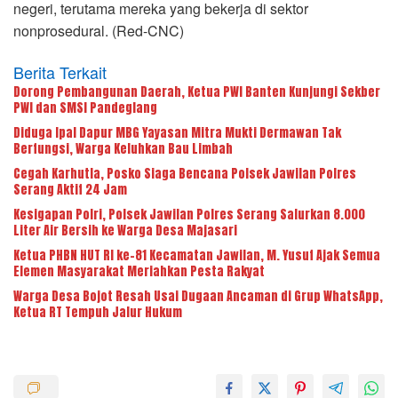
negeri, terutama mereka yang bekerja di sektor
nonprosedural. (Red-CNC)
Berita Terkait
Dorong Pembangunan Daerah, Ketua PWI Banten Kunjungi Sekber
PWI dan SMSI Pandeglang
Diduga Ipal Dapur MBG Yayasan Mitra Mukti Dermawan Tak
Berfungsi, Warga Keluhkan Bau Limbah
Cegah Karhutla, Posko Siaga Bencana Polsek Jawilan Polres
Serang Aktif 24 Jam
Kesigapan Polri, Polsek Jawilan Polres Serang Salurkan 8.000
Liter Air Bersih ke Warga Desa Majasari
Ketua PHBN HUT RI ke-81 Kecamatan Jawilan, M. Yusuf Ajak Semua
Elemen Masyarakat Meriahkan Pesta Rakyat
Warga Desa Bojot Resah Usai Dugaan Ancaman di Grup WhatsApp,
Ketua RT Tempuh Jalur Hukum