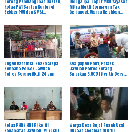
Dorong Pembangunan Daerah,
Diduga Ipal Dapur MBG Yayasan
Ketua PWI Banten Kunjungi
Mitra Mukti Dermawan Tak
Sekber PWI dan SMSI
Berfungsi, Warga Keluhkan
Pandeglang
Bau Limbah
Cegah Karhutla, Posko Siaga
Kesigapan Polri, Polsek
Bencana Polsek Jawilan
Jawilan Polres Serang
Polres Serang Aktif 24 Jam
Salurkan 8.000 Liter Air Bersih
ke Warga Desa Majasari
Ketua PHBN HUT RI ke-81
Warga Desa Bojot Resah Usai
Kecamatan Jawilan, M. Yusuf
Dugaan Ancaman di Grup