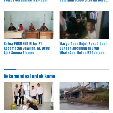
Polres Serang Aktif 24 Jam
Salurkan 8.000 Liter Air Bersih
ke Warga Desa Majasari
Ketua PHBN HUT RI ke-81
Warga Desa Bojot Resah Usai
Kecamatan Jawilan, M. Yusuf
Dugaan Ancaman di Grup
Ajak Semua Elemen
WhatsApp, Ketua RT Tempuh
Masyarakat Meriahkan Pesta
Jalur Hukum
Rakyat
Rekomendasi untuk kamu