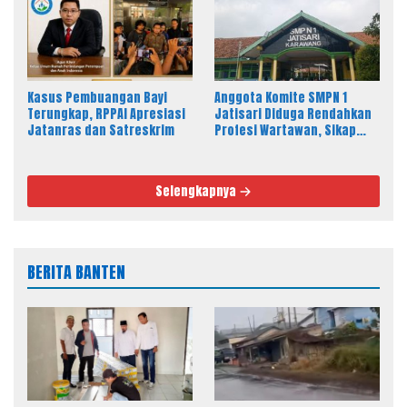
Kasus Pembuangan Bayi
Anggota Komite SMPN 1
Terungkap, RPPAI Apresiasi
Jatisari Diduga Rendahkan
Jatanras dan Satreskrim
Profesi Wartawan, Sikap
Kepala Sekolah Disorot
Selengkapnya
BERITA BANTEN