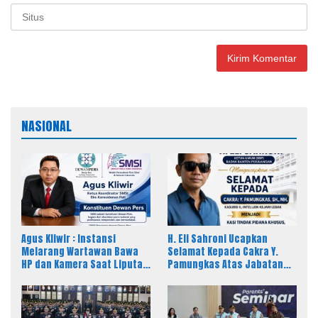
NASIONAL
Agus Kliwir : Instansi
H. Eli Sahroni Ucapkan
Melarang Wartawan Bawa
Selamat Kepada Cakra Y.
HP dan Kamera Saat Liputan
Pamungkas Atas Jabatan
Dinilai Ancam Kebebasan
Baru Kasi Pidsus Kejari
Pers
Timor Tengah Utara