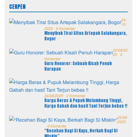
CERPEN
24/
10/
2025
0 Komentar
Menyibak Tirai Situs Artepak Salakangara,
Bogor
20/08/20
25
0
Komentar
Guru Honorer: Sebuah Kisah Penuh
Harapan
24/08/2025
0 Komentar
Harga Beras & Pupuk Melambung Tinggi,
Harga Gabah dan hasil Tani Terjun bebas !!
25/08/
2025
0 Komentar
“Recehan Bagi Si Kaya, Berkah Bagi Si
Miskin”