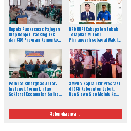
Kepala Puskesmas Pajagan
DPD KNPI Kabupaten Lebak
Siap Genjot Tracking TBC
Tetapkan M. Febi
dan CKG Program Kemenkes
Pirmansyah sebagai Wakil
Melalui Dinkes Lebak
Ketua I Bidang OKK, Ini
Amanah Besar
Perkuat Sinergitas Antar-
SMPN 2 Sajira Ukir Prestasi
Instansi, Forum Lintas
di OSN Kabupaten Lebak,
Sektoral Kecamatan Sajira
Dua Siswa Siap Melaju ke
Gelar Rapat Dinas Bulanan
Tingkat Provinsi
Selengkapnya