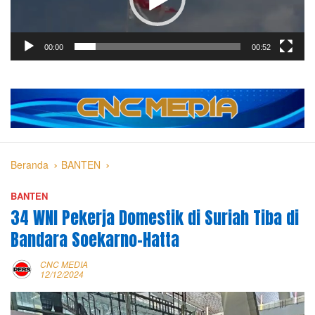
00:00
00:52
Beranda
BANTEN
BANTEN
34 WNI Pekerja Domestik di Suriah Tiba di
Bandara Soekarno-Hatta
CNC MEDIA
12/12/2024