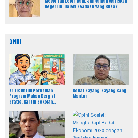
Meski Tak Lebih Baik, Janganlah Wariskan
Negeri Ini Dalam Keadaan Yang Rusak
Parah Kepada Anak Cucu Kita
OPINI
Kritik Untuk Perbaikan
Geliat Bayang-Bayang Sang
Program Makan Bergizi
Mantan
Gratis, Kantin Sekolah
sebagai Solusi Efektif MBG