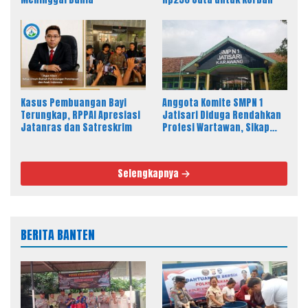
Kasus Pembuangan Bayi
Anggota Komite SMPN 1
Terungkap, RPPAI Apresiasi
Jatisari Diduga Rendahkan
Jatanras dan Satreskrim
Profesi Wartawan, Sikap
Kepala Sekolah Disorot
Selengkapnya
BERITA BANTEN