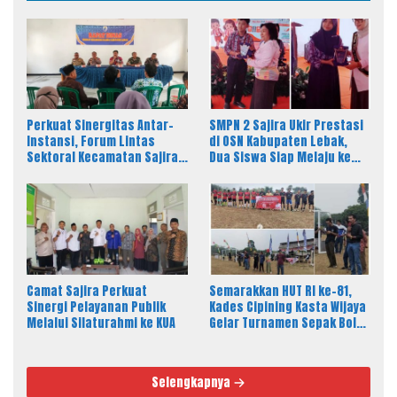
Perkuat Sinergitas Antar-
SMPN 2 Sajira Ukir Prestasi
Instansi, Forum Lintas
di OSN Kabupaten Lebak,
Sektoral Kecamatan Sajira
Dua Siswa Siap Melaju ke
Gelar Rapat Dinas Bulanan
Tingkat Provinsi
Camat Sajira Perkuat
Semarakkan HUT RI ke-81,
Sinergi Pelayanan Publik
Kades Cipining Kasta Wijaya
Melalui Silaturahmi ke KUA
Gelar Turnamen Sepak Bola
Antar-RT
Selengkapnya