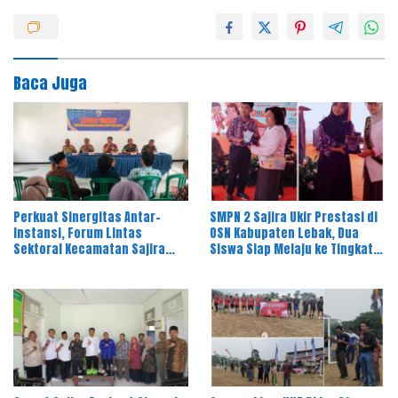
Baca Juga
Perkuat Sinergitas Antar-
SMPN 2 Sajira Ukir Prestasi di
Instansi, Forum Lintas
OSN Kabupaten Lebak, Dua
Sektoral Kecamatan Sajira
Siswa Siap Melaju ke Tingkat
Gelar Rapat Dinas Bulanan
Provinsi