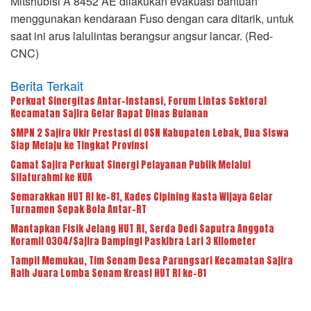
Mitshubisi A 8452 AE dilakukan evakuasi bantuan
menggunakan kendaraan Fuso dengan cara ditarik, untuk
saat ini arus lalulintas berangsur angsur lancar. (Red-
CNC)
Berita Terkait
Perkuat Sinergitas Antar-Instansi, Forum Lintas Sektoral
Kecamatan Sajira Gelar Rapat Dinas Bulanan
SMPN 2 Sajira Ukir Prestasi di OSN Kabupaten Lebak, Dua Siswa
Siap Melaju ke Tingkat Provinsi
Camat Sajira Perkuat Sinergi Pelayanan Publik Melalui
Silaturahmi ke KUA
Semarakkan HUT RI ke-81, Kades Cipining Kasta Wijaya Gelar
Turnamen Sepak Bola Antar-RT
Mantapkan Fisik Jelang HUT RI, Serda Dedi Saputra Anggota
Koramil 0304/Sajira Dampingi Paskibra Lari 3 Kilometer
Tampil Memukau, Tim Senam Desa Parungsari Kecamatan Sajira
Raih Juara Lomba Senam Kreasi HUT RI ke-81