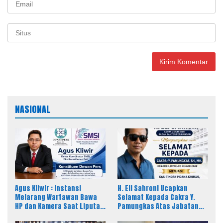
NASIONAL
Agus Kliwir : Instansi
H. Eli Sahroni Ucapkan
Melarang Wartawan Bawa
Selamat Kepada Cakra Y.
HP dan Kamera Saat Liputan
Pamungkas Atas Jabatan
Dinilai Ancam Kebebasan
Baru Kasi Pidsus Kejari