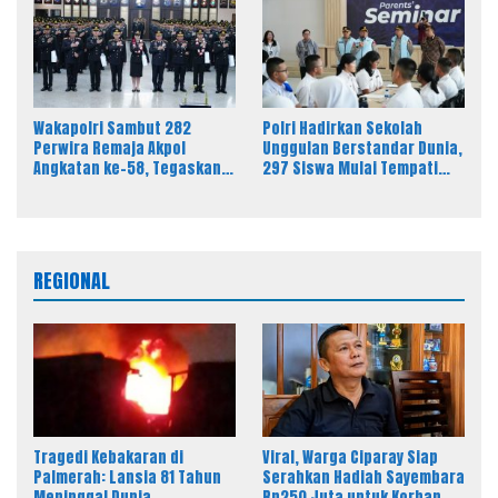
Pers
Timor Tengah Utara
Wakapolri Sambut 282
Polri Hadirkan Sekolah
Perwira Remaja Akpol
Unggulan Berstandar Dunia,
Angkatan ke-58, Tegaskan
297 Siswa Mulai Tempati
Integritas Jadi Bekal Utama
Kampus
Perwira Remaja
REGIONAL
Tragedi Kebakaran di
Viral, Warga Ciparay Siap
Palmerah: Lansia 81 Tahun
Serahkan Hadiah Sayembara
Meninggal Dunia
Rp250 Juta untuk Korban