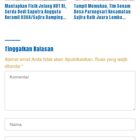
Mantapkan Fisik Jelang HUT RI,
Tampil Memukau, Tim Senam
Serda Dedi Saputra Anggota
Desa Parungsari Kecamatan
Koramil 0304/Sajira Dampingi
Sajira Raih Juara Lomba
Paskibra Lari 3 Kilometer
Senam Kreasi HUT RI ke-81
Tinggalkan Balasan
Alamat email Anda tidak akan dipublikasikan.
Ruas yang wajib
ditandai
*