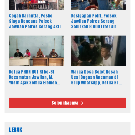
Cegah Karhutla, Posko
Kesigapan Polri, Polsek
Siaga Bencana Polsek
Jawilan Polres Serang
Jawilan Polres Serang Aktif
Salurkan 8.000 Liter Air
24 Jam
Bersih ke Warga Desa
Majasari
Ketua PHBN HUT RI ke-81
Warga Desa Bojot Resah
Kecamatan Jawilan, M.
Usai Dugaan Ancaman di
Yusuf Ajak Semua Elemen
Grup WhatsApp, Ketua RT
Masyarakat Meriahkan
Tempuh Jalur Hukum
Pesta Rakyat
Selengkapnya
LEBAK