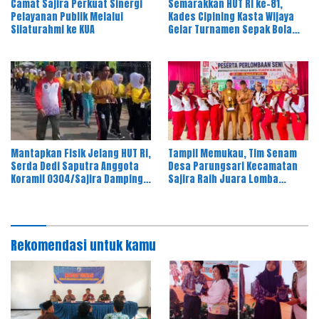
Camat Sajira Perkuat Sinergi
Semarakkan HUT RI ke-81,
Pelayanan Publik Melalui
Kades Cipining Kasta Wijaya
Silaturahmi ke KUA
Gelar Turnamen Sepak Bola
Antar-RT
Mantapkan Fisik Jelang HUT RI,
Tampil Memukau, Tim Senam
Serda Dedi Saputra Anggota
Desa Parungsari Kecamatan
Koramil 0304/Sajira Dampingi
Sajira Raih Juara Lomba
Paskibra Lari 3 Kilometer
Senam Kreasi HUT RI ke-81
Rekomendasi untuk kamu