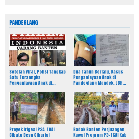
PANDEGLANG
Setelah Viral, Polisi Tangkap
Dua Tahun Berlalu, Kasus
Satu Tersangka
Penganiayaan Anak di
Penganiayaan Anak di
Pandeglang Mandek, LBH
Pandeglang, LBH PAHAM
PAHAM Desak Polisi Tahan
Banten Desak 4 Tersangka
Pelaku
Lain Segera Diproses
Proyek Irigasi P3A-TGAI
Badak Banten Perjuangan
Cibatu Desa Ciburial
Kawal Program P3-TGAI Kab