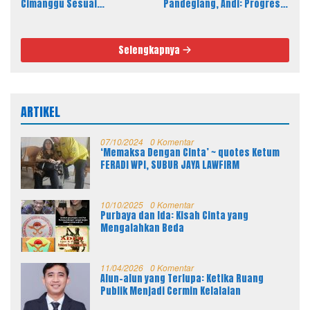
Cimanggu Sesuai
Pandeglang, Andi: Progres
Spesifikasi, Fisik Bangunan
Fisik Berkualitas Sesuai RAB
Berkualitas
dan Spek
Selengkapnya
ARTIKEL
07/10/2024
0 Komentar
‘Memaksa Dengan Cinta’ ~ quotes Ketum
FERADI WPI, SUBUR JAYA LAWFIRM
10/10/2025
0 Komentar
Purbaya dan Ida: Kisah Cinta yang
Mengalahkan Beda
11/04/2026
0 Komentar
Alun-alun yang Terlupa: Ketika Ruang
Publik Menjadi Cermin Kelalaian