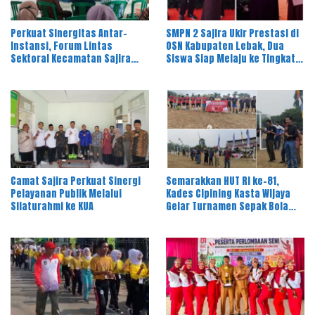
Perkuat Sinergitas Antar-
SMPN 2 Sajira Ukir Prestasi di
Instansi, Forum Lintas
OSN Kabupaten Lebak, Dua
Sektoral Kecamatan Sajira
Siswa Siap Melaju ke Tingkat
Gelar Rapat Dinas Bulanan
Provinsi
Camat Sajira Perkuat Sinergi
Semarakkan HUT RI ke-81,
Pelayanan Publik Melalui
Kades Cipining Kasta Wijaya
Silaturahmi ke KUA
Gelar Turnamen Sepak Bola
Antar-RT