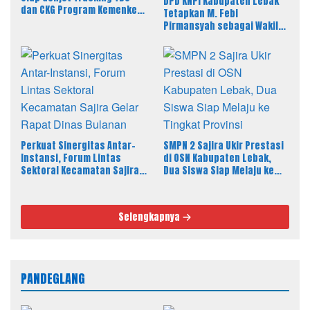
DPD KNPI Kabupaten Lebak
dan CKG Program Kemenkes
Tetapkan M. Febi
Melalui Dinkes Lebak
Pirmansyah sebagai Wakil
Ketua I Bidang OKK, Ini
Amanah Besar
Perkuat Sinergitas Antar-
SMPN 2 Sajira Ukir Prestasi
Instansi, Forum Lintas
di OSN Kabupaten Lebak,
Sektoral Kecamatan Sajira
Dua Siswa Siap Melaju ke
Gelar Rapat Dinas Bulanan
Tingkat Provinsi
Selengkapnya
PANDEGLANG