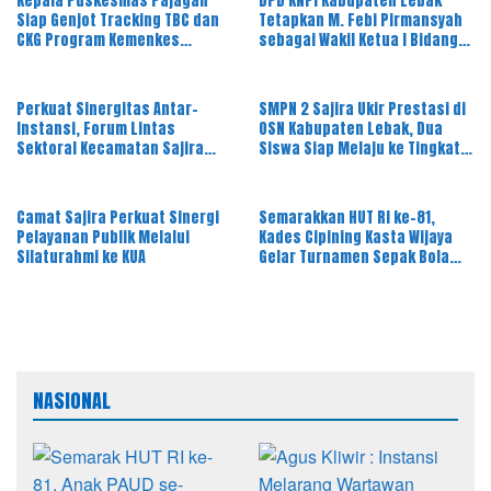
Kepala Puskesmas Pajagan
DPD KNPI Kabupaten Lebak
Siap Genjot Tracking TBC dan
Tetapkan M. Febi Pirmansyah
CKG Program Kemenkes
sebagai Wakil Ketua I Bidang
Melalui Dinkes Lebak
OKK, Ini Amanah Besar
Perkuat Sinergitas Antar-
SMPN 2 Sajira Ukir Prestasi di
Instansi, Forum Lintas
OSN Kabupaten Lebak, Dua
Sektoral Kecamatan Sajira
Siswa Siap Melaju ke Tingkat
Gelar Rapat Dinas Bulanan
Provinsi
Camat Sajira Perkuat Sinergi
Semarakkan HUT RI ke-81,
Pelayanan Publik Melalui
Kades Cipining Kasta Wijaya
Silaturahmi ke KUA
Gelar Turnamen Sepak Bola
Antar-RT
NASIONAL