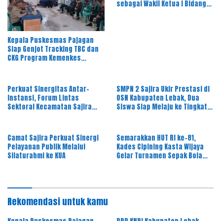
sebagai Wakil Ketua I Bidang
OKK, Ini Amanah Besar
Kepala Puskesmas Pajagan
Siap Genjot Tracking TBC dan
CKG Program Kemenkes
Melalui Dinkes Lebak
Perkuat Sinergitas Antar-
SMPN 2 Sajira Ukir Prestasi di
Instansi, Forum Lintas
OSN Kabupaten Lebak, Dua
Sektoral Kecamatan Sajira
Siswa Siap Melaju ke Tingkat
Gelar Rapat Dinas Bulanan
Provinsi
Camat Sajira Perkuat Sinergi
Semarakkan HUT RI ke-81,
Pelayanan Publik Melalui
Kades Cipining Kasta Wijaya
Silaturahmi ke KUA
Gelar Turnamen Sepak Bola
Antar-RT
Rekomendasi untuk kamu