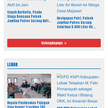
Cegah Karhutla, Posko
Siaga Bencana Polsek
Kesigapan Polri, Polsek
Jawilan Polres Serang Aktif
Jawilan Polres Serang
24 Jam
Salurkan 8.000 Liter Air
Bersih ke Warga Desa
Majasari
Selengkapnya
LEBAK
Kepala Puskesmas Pajagan
Siap Genjot Tracking TBC