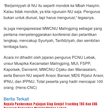
“Berjamiyyah di NU itu seperti mondok ke Mbah Hasyim.
Kalau tidak mondok, ya kita ngurusin NU saja. Pengurus
bukan untuk diurusi, tapi harus mengurusi,” tegasnya.
Ia juga mengapresiasi MWCNU Malingping sebagai yang
pertama menyelenggarakan konferensi dan pelantikan
lengkap, mencakup Syuriyah, Tanfidziyah, dan sembilan
lembaga baru.
Acara ini dihadiri oleh jajaran pengurus PCNU Lebak,
unsur Muspika Kecamatan Malingping, MUI, FSPP,
Kapolsek, Danramil, MWCNU Cijaku dan Wanasalam,
serta Banom NU seperti Ansor, Banser, MDS Rijalul Ansor,
IPNU, dan IPPNU. Total peserta yang hadir mencapai 100
orang. (Hens-CNC)
Berita Terkait
Kepala Puskesmas Pajagan Siap Genjot Tracking TBC dan CKG