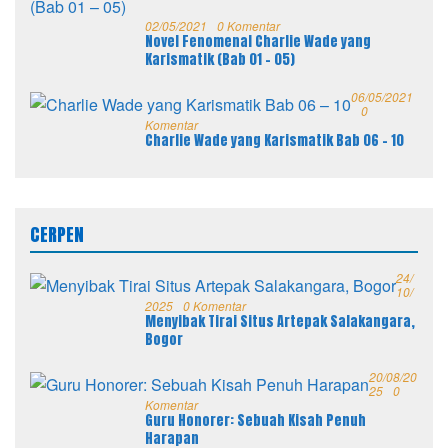
02/05/2021
0 Komentar
Novel Fenomenal Charlie Wade yang
Karismatik (Bab 01 – 05)
06/05/2021
0
Komentar
Charlie Wade yang Karismatik Bab 06 – 10
CERPEN
24/
10/
2025
0 Komentar
Menyibak Tirai Situs Artepak Salakangara,
Bogor
20/08/20
25
0
Komentar
Guru Honorer: Sebuah Kisah Penuh
Harapan