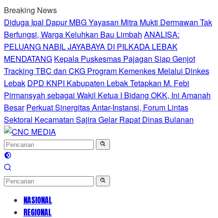
Langsung
Breaking News
ke
Diduga Ipal Dapur MBG Yayasan Mitra Mukti Dermawan Tak
konten
Berfungsi, Warga Keluhkan Bau Limbah
ANALISA:
PELUANG NABIL JAYABAYA DI PILKADA LEBAK
MENDATANG
Kepala Puskesmas Pajagan Siap Genjot
Tracking TBC dan CKG Program Kemenkes Melalui Dinkes
Lebak
DPD KNPI Kabupaten Lebak Tetapkan M. Febi
Pirmansyah sebagai Wakil Ketua I Bidang OKK, Ini Amanah
Besar
Perkuat Sinergitas Antar-Instansi, Forum Lintas
Sektoral Kecamatan Sajira Gelar Rapat Dinas Bulanan
NASIONAL
REGIONAL