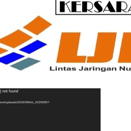
Pemutar
) not found
Video
ntent/uploads/2026/08/km_20260807-