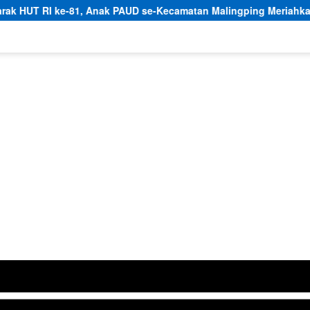
nak PAUD se-Kecamatan Malingping Meriahkan Lomba Kreativitas