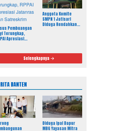
Anggota Komite
SMPN 1 Jatisari
Diduga Rendahkan
sus Pembuangan
Profesi Wartawan,
yi Terungkap,
Sikap Kepala Sekolah
PAI Apresiasi
Disorot
tanras dan
treskrim
Selengkapnya
ERITA BANTEN
rong
Diduga Ipal Dapur
embangunan
MBG Yayasan Mitra