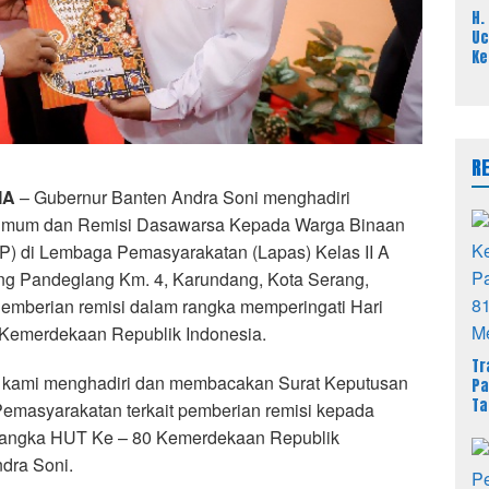
H.
Uc
Ke
Pa
Ja
Pi
Te
R
IA
– Gubernur Banten Andra Soni menghadiri
Umum dan Remisi Dasawarsa Kepada Warga Binaan
) di Lembaga Pemasyarakatan (Lapas) Kelas II A
ng Pandeglang Km. 4, Karundang, Kota Serang,
Pemberian remisi dalam rangka memperingati Hari
 Kemerdekaan Republik Indonesia.
Tr
ini kami menghadiri dan membacakan Surat Keputusan
Pa
Ta
 Pemasyarakatan terkait pemberian remisi kepada
Du
rangka HUT Ke – 80 Kemerdekaan Republik
ndra Soni.