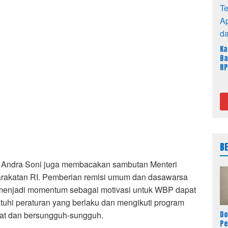
Ka
Ba
RP
Ja
Sa
B
, Andra Soni juga membacakan sambutan Menteri
arakatan RI. Pemberian remisi umum dan dasawarsa
 menjadi momentum sebagai motivasi untuk WBP dapat
tuhi peraturan yang berlaku dan mengikuti program
at dan bersungguh-sungguh.
Do
P