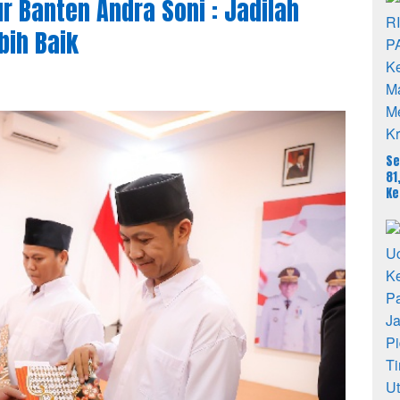
r Banten Andra Soni : Jadilah
bih Baik
Se
81
K
Ma
Me
Kr