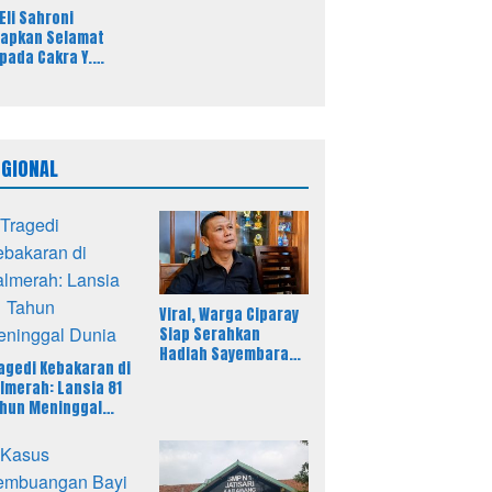
Remaja
 Eli Sahroni
apkan Selamat
pada Cakra Y.
mungkas Atas
batan Baru Kasi
dsus Kejari Timor
ngah Utara
EGIONAL
Viral, Warga Ciparay
Siap Serahkan
Hadiah Sayembara
agedi Kebakaran di
Rp250 Juta untuk
lmerah: Lansia 81
Korban
hun Meninggal
nia