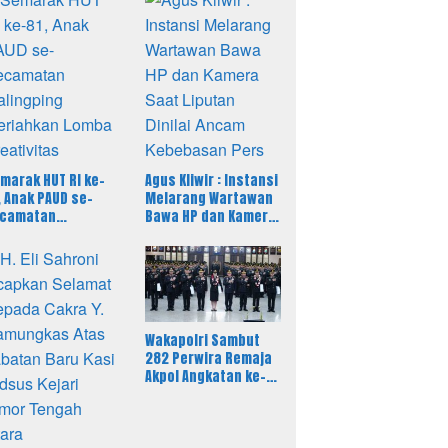
marak HUT RI ke-
Agus Kliwir : Instansi
, Anak PAUD se-
Melarang Wartawan
ecamatan
Bawa HP dan Kamera
lingping
Saat Liputan Dinilai
riahkan Lomba
Ancam Kebebasan
eativitas
Pers
Wakapolri Sambut
282 Perwira Remaja
Akpol Angkatan ke-
58, Tegaskan
Integritas Jadi Bekal
Utama Perwira