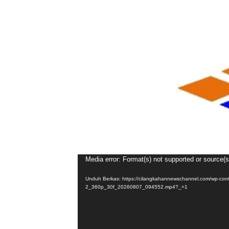
Media error: Format(s) not supported or source(s
Unduh Berkas: https://cilangkahannewschannel.com/wp-co
2_360p_30f_20260807_094552.mp4?_=1