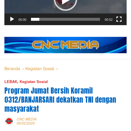
00:00
00:52
Beranda
Kegiatan Sosial
LEBAK
,
Kegiatan Sosial
Program Jumat Bersih Koramil
0312/BANJARSARI dekatkan TNI dengan
masyarakat
CNC MEDIA
06/02/2020