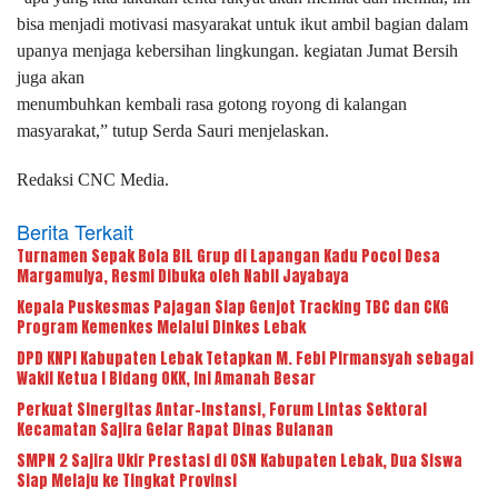
bisa menjadi motivasi masyarakat untuk ikut ambil bagian dalam
upanya menjaga kebersihan lingkungan. kegiatan Jumat Bersih
juga akan
menumbuhkan kembali rasa gotong royong di kalangan
masyarakat,” tutup Serda Sauri menjelaskan.
Redaksi CNC Media.
Berita Terkait
Turnamen Sepak Bola BIL Grup di Lapangan Kadu Pocol Desa
Margamulya, Resmi Dibuka oleh Nabil Jayabaya
Kepala Puskesmas Pajagan Siap Genjot Tracking TBC dan CKG
Program Kemenkes Melalui Dinkes Lebak
DPD KNPI Kabupaten Lebak Tetapkan M. Febi Pirmansyah sebagai
Wakil Ketua I Bidang OKK, Ini Amanah Besar
Perkuat Sinergitas Antar-Instansi, Forum Lintas Sektoral
Kecamatan Sajira Gelar Rapat Dinas Bulanan
SMPN 2 Sajira Ukir Prestasi di OSN Kabupaten Lebak, Dua Siswa
Siap Melaju ke Tingkat Provinsi