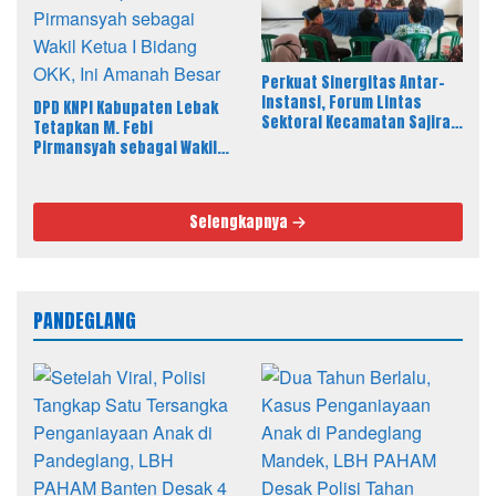
Perkuat Sinergitas Antar-
Instansi, Forum Lintas
DPD KNPI Kabupaten Lebak
Sektoral Kecamatan Sajira
Tetapkan M. Febi
Gelar Rapat Dinas Bulanan
Pirmansyah sebagai Wakil
Ketua I Bidang OKK, Ini
Amanah Besar
Selengkapnya
PANDEGLANG