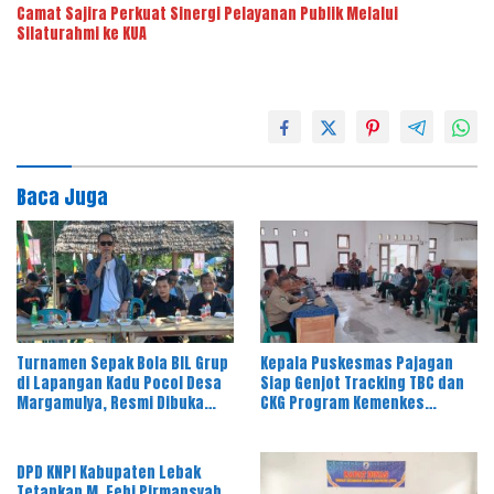
Camat Sajira Perkuat Sinergi Pelayanan Publik Melalui
Silaturahmi ke KUA
Baca Juga
Turnamen Sepak Bola BIL Grup
Kepala Puskesmas Pajagan
di Lapangan Kadu Pocol Desa
Siap Genjot Tracking TBC dan
Margamulya, Resmi Dibuka
CKG Program Kemenkes
oleh Nabil Jayabaya
Melalui Dinkes Lebak
DPD KNPI Kabupaten Lebak
Tetapkan M. Febi Pirmansyah