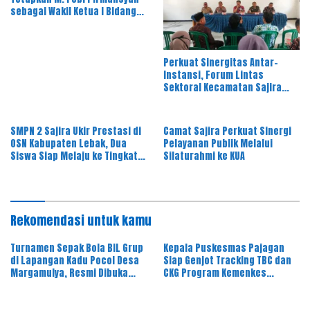
sebagai Wakil Ketua I Bidang
OKK, Ini Amanah Besar
Perkuat Sinergitas Antar-
Instansi, Forum Lintas
Sektoral Kecamatan Sajira
Gelar Rapat Dinas Bulanan
SMPN 2 Sajira Ukir Prestasi di
Camat Sajira Perkuat Sinergi
OSN Kabupaten Lebak, Dua
Pelayanan Publik Melalui
Siswa Siap Melaju ke Tingkat
Silaturahmi ke KUA
Provinsi
Rekomendasi untuk kamu
Turnamen Sepak Bola BIL Grup
Kepala Puskesmas Pajagan
di Lapangan Kadu Pocol Desa
Siap Genjot Tracking TBC dan
Margamulya, Resmi Dibuka
CKG Program Kemenkes
oleh Nabil Jayabaya
Melalui Dinkes Lebak