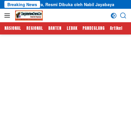
Langsung
amulya, Resmi Dibuka oleh Nabil Jayabaya
Breaking News
Semarak HUT
ke
konten
NASIONAL
REGIONAL
BANTEN
LEBAK
PANDEGLANG
Artikel