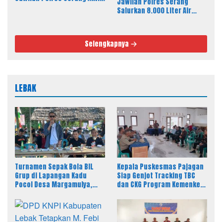
Jawilan Polres Serang
24 Jam
Salurkan 8.000 Liter Air
Bersih ke Warga Desa
Majasari
Selengkapnya
LEBAK
Turnamen Sepak Bola BIL
Kepala Puskesmas Pajagan
Grup di Lapangan Kadu
Siap Genjot Tracking TBC
Pocol Desa Margamulya,
dan CKG Program Kemenkes
Resmi Dibuka oleh Nabil
Melalui Dinkes Lebak
Jayabaya