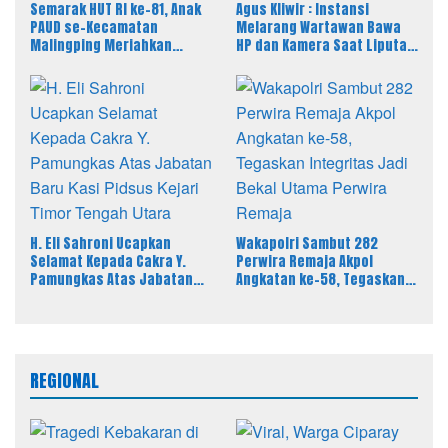
Semarak HUT RI ke-81, Anak
Agus Kliwir : Instansi
PAUD se-Kecamatan
Melarang Wartawan Bawa
Malingping Meriahkan
HP dan Kamera Saat Liputan
Lomba Kreativitas
Dinilai Ancam Kebebasan
Pers
H. Eli Sahroni Ucapkan
Wakapolri Sambut 282
Selamat Kepada Cakra Y.
Perwira Remaja Akpol
Pamungkas Atas Jabatan
Angkatan ke-58, Tegaskan
Baru Kasi Pidsus Kejari
Integritas Jadi Bekal Utama
Timor Tengah Utara
Perwira Remaja
REGIONAL