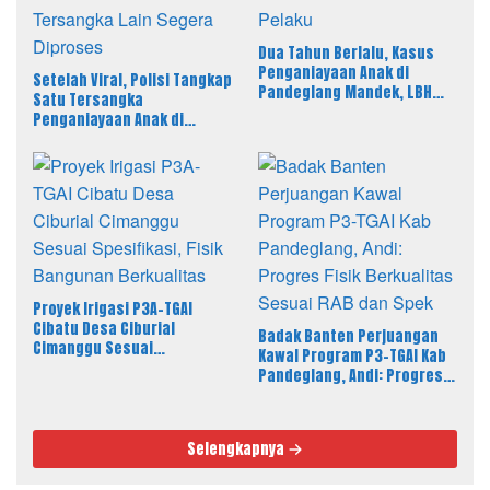
Dua Tahun Berlalu, Kasus
Penganiayaan Anak di
Setelah Viral, Polisi Tangkap
Pandeglang Mandek, LBH
Satu Tersangka
PAHAM Desak Polisi Tahan
Penganiayaan Anak di
Pelaku
Pandeglang, LBH PAHAM
Banten Desak 4 Tersangka
Lain Segera Diproses
Proyek Irigasi P3A-TGAI
Cibatu Desa Ciburial
Badak Banten Perjuangan
Cimanggu Sesuai
Kawal Program P3-TGAI Kab
Spesifikasi, Fisik Bangunan
Pandeglang, Andi: Progres
Berkualitas
Fisik Berkualitas Sesuai RAB
dan Spek
Selengkapnya