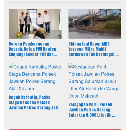
Dorong Pembangunan
Diduga Ipal Dapur MBG
Daerah, Ketua PWI Banten
Yayasan Mitra Mukti
Kunjungi Sekber PWI dan
Dermawan Tak Berfungsi,
SMSI Pandeglang
Warga Keluhkan Bau Limbah
Cegah Karhutla, Posko
Siaga Bencana Polsek
Kesigapan Polri, Polsek
Jawilan Polres Serang Aktif
Jawilan Polres Serang
24 Jam
Salurkan 8.000 Liter Air
Bersih ke Warga Desa
Majasari