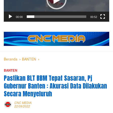
00:00
00:52
Beranda
BANTEN
BANTEN
Pastikan BLT BBM Tepat Sasaran, Pj
Gubernur Banten : Akurasi Data Dilakukan
Secara Menyeluruh
CNC MEDIA
22/09/2022