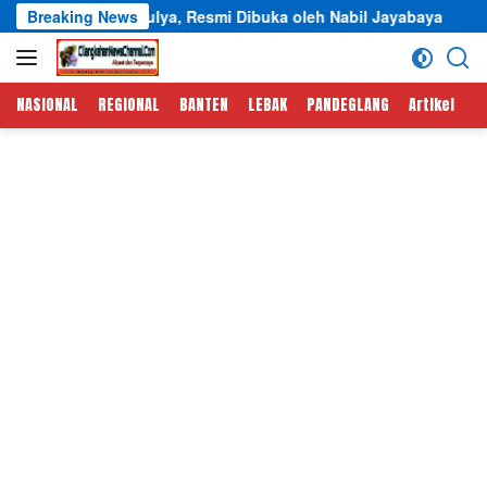
Langsung
ulya, Resmi Dibuka oleh Nabil Jayabaya
Breaking News
Semarak HUT R
ke
konten
NASIONAL
REGIONAL
BANTEN
LEBAK
PANDEGLANG
Artikel