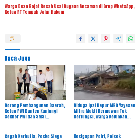
Warga Desa Bojot Resah Usai Dugaan Ancaman di Grup WhatsApp,
Ketua RT Tempuh Jalur Hukum
Baca Juga
Dorong Pembangunan Daerah,
Diduga Ipal Dapur MBG Yayasan
Ketua PWI Banten Kunjungi
Mitra Mukti Dermawan Tak
Sekber PWI dan SMSI
Berfungsi, Warga Keluhkan
Pandeglang
Bau Limbah
Cegah Karhutla, Posko Siaga
Kesigapan Polri, Polsek