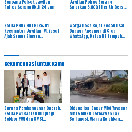
Bencana Polsek Jawilan
Jawilan Polres Serang
Polres Serang Aktif 24 Jam
Salurkan 8.000 Liter Air Bersih
ke Warga Desa Majasari
Ketua PHBN HUT RI ke-81
Warga Desa Bojot Resah Usai
Kecamatan Jawilan, M. Yusuf
Dugaan Ancaman di Grup
Ajak Semua Elemen
WhatsApp, Ketua RT Tempuh
Masyarakat Meriahkan Pesta
Jalur Hukum
Rakyat
Rekomendasi untuk kamu
Dorong Pembangunan Daerah,
Diduga Ipal Dapur MBG Yayasan
Ketua PWI Banten Kunjungi
Mitra Mukti Dermawan Tak
Sekber PWI dan SMSI
Berfungsi, Warga Keluhkan
Pandeglang
Bau Limbah