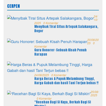
CERPEN
24/
10/
2025
0 Komentar
Menyibak Tirai Situs Artepak Salakangara,
Bogor
20/08/20
25
0
Komentar
Guru Honorer: Sebuah Kisah Penuh
Harapan
24/08/2025
0 Komentar
Harga Beras & Pupuk Melambung Tinggi,
Harga Gabah dan hasil Tani Terjun bebas !!
25/08/
2025
0 Komentar
“Recehan Bagi Si Kaya, Berkah Bagi Si