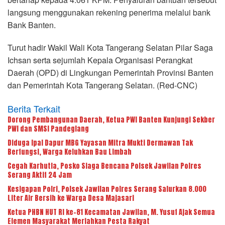
langsung menggunakan rekening penerima melalui bank
Bank Banten.
Turut hadir Wakil Wali Kota Tangerang Selatan Pilar Saga
Ichsan serta sejumlah Kepala Organisasi Perangkat
Daerah (OPD) di Lingkungan Pemerintah Provinsi Banten
dan Pemerintah Kota Tangerang Selatan. (Red-CNC)
Berita Terkait
Dorong Pembangunan Daerah, Ketua PWI Banten Kunjungi Sekber
PWI dan SMSI Pandeglang
Diduga Ipal Dapur MBG Yayasan Mitra Mukti Dermawan Tak
Berfungsi, Warga Keluhkan Bau Limbah
Cegah Karhutla, Posko Siaga Bencana Polsek Jawilan Polres
Serang Aktif 24 Jam
Kesigapan Polri, Polsek Jawilan Polres Serang Salurkan 8.000
Liter Air Bersih ke Warga Desa Majasari
Ketua PHBN HUT RI ke-81 Kecamatan Jawilan, M. Yusuf Ajak Semua
Elemen Masyarakat Meriahkan Pesta Rakyat