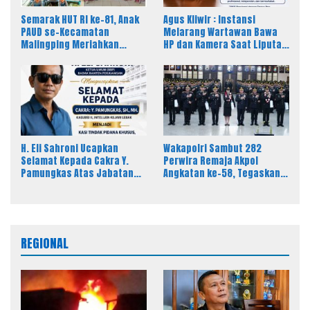
Semarak HUT RI ke-81, Anak
Agus Kliwir : Instansi
PAUD se-Kecamatan
Melarang Wartawan Bawa
Malingping Meriahkan
HP dan Kamera Saat Liputan
Lomba Kreativitas
Dinilai Ancam Kebebasan
Pers
H. Eli Sahroni Ucapkan
Wakapolri Sambut 282
Selamat Kepada Cakra Y.
Perwira Remaja Akpol
Pamungkas Atas Jabatan
Angkatan ke-58, Tegaskan
Baru Kasi Pidsus Kejari
Integritas Jadi Bekal Utama
Timor Tengah Utara
Perwira Remaja
REGIONAL