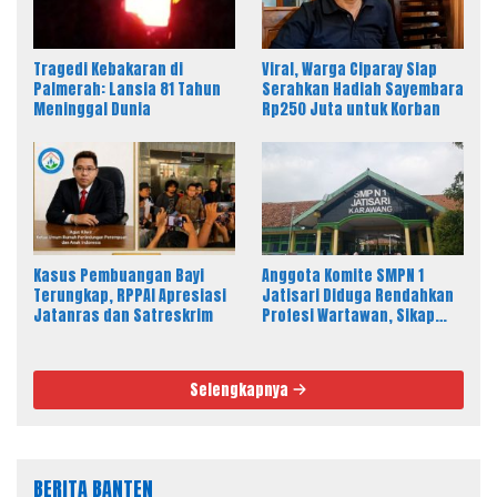
Tragedi Kebakaran di
Viral, Warga Ciparay Siap
Palmerah: Lansia 81 Tahun
Serahkan Hadiah Sayembara
Meninggal Dunia
Rp250 Juta untuk Korban
Kasus Pembuangan Bayi
Anggota Komite SMPN 1
Terungkap, RPPAI Apresiasi
Jatisari Diduga Rendahkan
Jatanras dan Satreskrim
Profesi Wartawan, Sikap
Kepala Sekolah Disorot
Selengkapnya
BERITA BANTEN