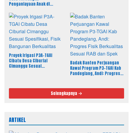
PAHAM Desak Polisi Tahan
Penganiayaan Anak di
Pelaku
Pandeglang, LBH PAHAM
Banten Desak 4 Tersangka
Lain Segera Diproses
Proyek Irigasi P3A-TGAI
Cibatu Desa Ciburial
Badak Banten Perjuangan
Cimanggu Sesuai
Kawal Program P3-TGAI Kab
Spesifikasi, Fisik Bangunan
Pandeglang, Andi: Progres
Berkualitas
Fisik Berkualitas Sesuai RAB
dan Spek
Selengkapnya
ARTIKEL