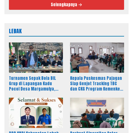
Selengkapnya
LEBAK
Turnamen Sepak Bola BIL
Kepala Puskesmas Pajagan
Grup di Lapangan Kadu
Siap Genjot Tracking TBC
Pocol Desa Margamulya,
dan CKG Program Kemenkes
Resmi Dibuka oleh Nabil
Melalui Dinkes Lebak
Jayabaya