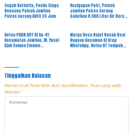
Cegah Karhutla, Posko Siaga
Kesigapan Polri, Polsek
Bencana Polsek Jawilan
Jawilan Polres Serang
Polres Serang Aktif 24 Jam
Salurkan 8.000 Liter Air Bersih
ke Warga Desa Majasari
Ketua PHBN HUT RI ke-81
Warga Desa Bojot Resah Usai
Kecamatan Jawilan, M. Yusuf
Dugaan Ancaman di Grup
Ajak Semua Elemen
WhatsApp, Ketua RT Tempuh
Masyarakat Meriahkan Pesta
Jalur Hukum
Rakyat
Tinggalkan Balasan
Alamat email Anda tidak akan dipublikasikan.
Ruas yang wajib
ditandai
*