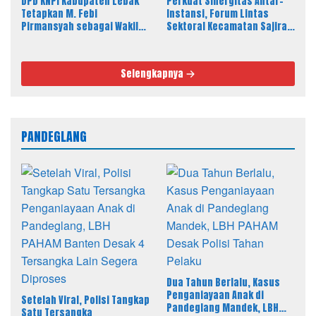
DPD KNPI Kabupaten Lebak
Perkuat Sinergitas Antar-
Tetapkan M. Febi
Instansi, Forum Lintas
Pirmansyah sebagai Wakil
Sektoral Kecamatan Sajira
Ketua I Bidang OKK, Ini
Gelar Rapat Dinas Bulanan
Amanah Besar
Selengkapnya
PANDEGLANG
Dua Tahun Berlalu, Kasus
Penganiayaan Anak di
Setelah Viral, Polisi Tangkap
Pandeglang Mandek, LBH
Satu Tersangka