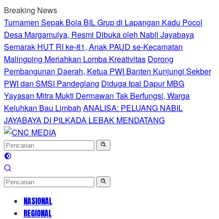
Langsung
Breaking News
ke
Turnamen Sepak Bola BIL Grup di Lapangan Kadu Pocol
konten
Desa Margamulya, Resmi Dibuka oleh Nabil Jayabaya
Semarak HUT RI ke-81, Anak PAUD se-Kecamatan
Malingping Meriahkan Lomba Kreativitas
Dorong
Pembangunan Daerah, Ketua PWI Banten Kunjungi Sekber
PWI dan SMSI Pandeglang
Diduga Ipal Dapur MBG
Yayasan Mitra Mukti Dermawan Tak Berfungsi, Warga
Keluhkan Bau Limbah
ANALISA: PELUANG NABIL
JAYABAYA DI PILKADA LEBAK MENDATANG
NASIONAL
REGIONAL