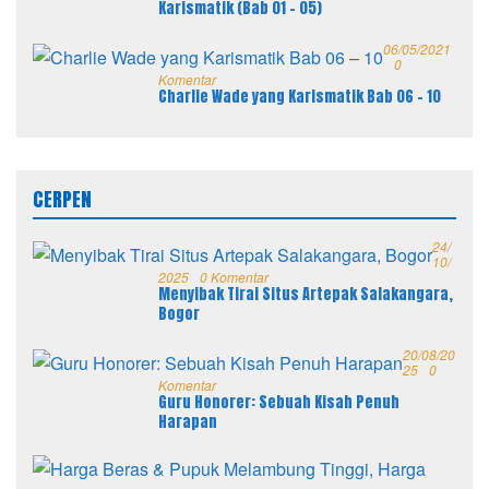
Karismatik (Bab 01 – 05)
06/05/2021
0
Komentar
Charlie Wade yang Karismatik Bab 06 – 10
CERPEN
24/
10/
2025
0 Komentar
Menyibak Tirai Situs Artepak Salakangara,
Bogor
20/08/20
25
0
Komentar
Guru Honorer: Sebuah Kisah Penuh
Harapan