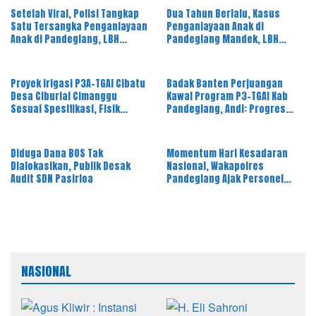
Setelah Viral, Polisi Tangkap
Dua Tahun Berlalu, Kasus
Satu Tersangka Penganiayaan
Penganiayaan Anak di
Anak di Pandeglang, LBH
Pandeglang Mandek, LBH
PAHAM Banten Desak 4
PAHAM Desak Polisi Tahan
Tersangka Lain Segera
Pelaku
Diproses
Proyek Irigasi P3A-TGAI Cibatu
Badak Banten Perjuangan
Desa Ciburial Cimanggu
Kawal Program P3-TGAI Kab
Sesuai Spesifikasi, Fisik
Pandeglang, Andi: Progres
Bangunan Berkualitas
Fisik Berkualitas Sesuai RAB
dan Spek
Diduga Dana BOS Tak
Momentum Hari Kesadaran
Dialokasikan, Publik Desak
Nasional, Wakapolres
Audit SDN Pasirloa
Pandeglang Ajak Personel
Tingkatkan Pelayanan kepada
Masyarakat
NASIONAL