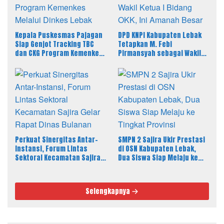
Kepala Puskesmas Pajagan
DPD KNPI Kabupaten Lebak
Siap Genjot Tracking TBC
Tetapkan M. Febi
dan CKG Program Kemenkes
Pirmansyah sebagai Wakil
Melalui Dinkes Lebak
Ketua I Bidang OKK, Ini
Amanah Besar
Perkuat Sinergitas Antar-
SMPN 2 Sajira Ukir Prestasi
Instansi, Forum Lintas
di OSN Kabupaten Lebak,
Sektoral Kecamatan Sajira
Dua Siswa Siap Melaju ke
Gelar Rapat Dinas Bulanan
Tingkat Provinsi
Selengkapnya