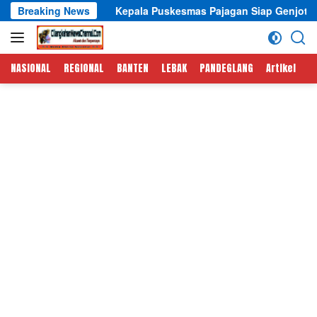
Langsung
Breaking News
Kepala Puskesmas Pajagan Siap Genjot Tracking TBC dan 
ke
konten
NASIONAL
REGIONAL
BANTEN
LEBAK
PANDEGLANG
Artikel