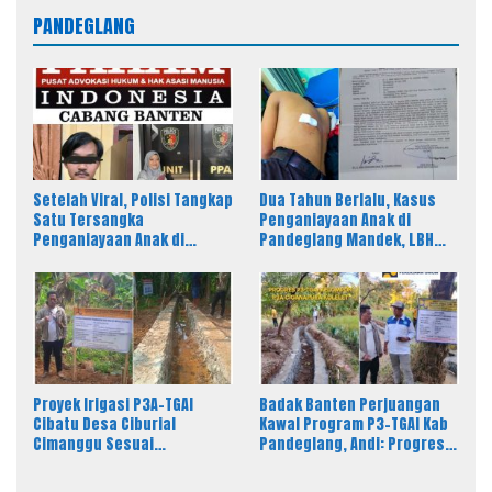
PANDEGLANG
Setelah Viral, Polisi Tangkap
Dua Tahun Berlalu, Kasus
Satu Tersangka
Penganiayaan Anak di
Penganiayaan Anak di
Pandeglang Mandek, LBH
Pandeglang, LBH PAHAM
PAHAM Desak Polisi Tahan
Banten Desak 4 Tersangka
Pelaku
Lain Segera Diproses
Proyek Irigasi P3A-TGAI
Badak Banten Perjuangan
Cibatu Desa Ciburial
Kawal Program P3-TGAI Kab
Cimanggu Sesuai
Pandeglang, Andi: Progres
Spesifikasi, Fisik Bangunan
Fisik Berkualitas Sesuai RAB
Berkualitas
dan Spek