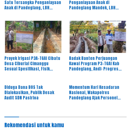
Satu Tersangka Penganiayaan
Penganiayaan Anak di
Anak di Pandeglang, LBH
Pandeglang Mandek, LBH
PAHAM Banten Desak 4
PAHAM Desak Polisi Tahan
Tersangka Lain Segera
Pelaku
Diproses
Proyek Irigasi P3A-TGAI Cibatu
Badak Banten Perjuangan
Desa Ciburial Cimanggu
Kawal Program P3-TGAI Kab
Sesuai Spesifikasi, Fisik
Pandeglang, Andi: Progres
Bangunan Berkualitas
Fisik Berkualitas Sesuai RAB
dan Spek
Diduga Dana BOS Tak
Momentum Hari Kesadaran
Dialokasikan, Publik Desak
Nasional, Wakapolres
Audit SDN Pasirloa
Pandeglang Ajak Personel
Tingkatkan Pelayanan kepada
Masyarakat
Rekomendasi untuk kamu