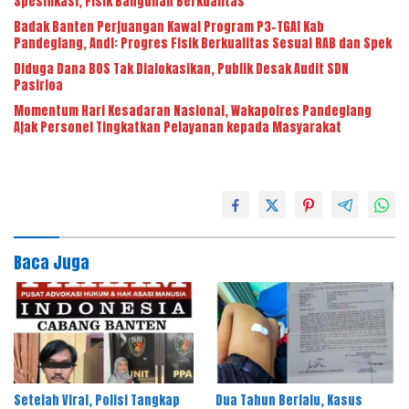
Spesifikasi, Fisik Bangunan Berkualitas
Badak Banten Perjuangan Kawal Program P3-TGAI Kab
Pandeglang, Andi: Progres Fisik Berkualitas Sesuai RAB dan Spek
Diduga Dana BOS Tak Dialokasikan, Publik Desak Audit SDN
Pasirloa
Momentum Hari Kesadaran Nasional, Wakapolres Pandeglang
Ajak Personel Tingkatkan Pelayanan kepada Masyarakat
Baca Juga
Setelah Viral, Polisi Tangkap
Dua Tahun Berlalu, Kasus