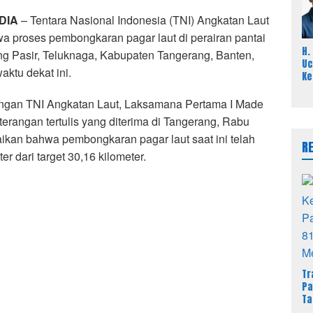
Kr
DIA
– Tentara Nasional Indonesia (TNI) Angkatan Laut
a proses pembongkaran pagar laut di perairan pantai
H.
ung Pasir, Teluknaga, Kabupaten Tangerang, Banten,
Uc
aktu dekat ini.
Ke
Pa
Ja
ngan TNI Angkatan Laut, Laksamana Pertama I Made
Pi
terangan tertulis yang diterima di Tangerang, Rabu
Te
ikan bahwa pembongkaran pagar laut saat ini telah
R
r dari target 30,16 kilometer.
Tr
Pa
Ta
Du