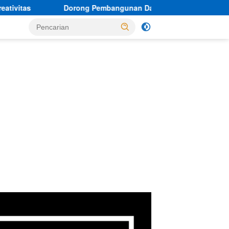
orong Pembangunan Daerah, Ketua PWI Banten Kunjungi Sekber