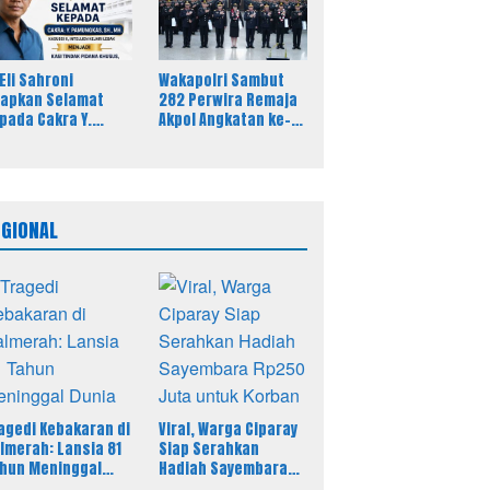
eativitas
Pers
 Eli Sahroni
Wakapolri Sambut
apkan Selamat
282 Perwira Remaja
pada Cakra Y.
Akpol Angkatan ke-
mungkas Atas
58, Tegaskan
batan Baru Kasi
Integritas Jadi Bekal
dsus Kejari Timor
Utama Perwira
ngah Utara
Remaja
EGIONAL
agedi Kebakaran di
Viral, Warga Ciparay
lmerah: Lansia 81
Siap Serahkan
hun Meninggal
Hadiah Sayembara
nia
Rp250 Juta untuk