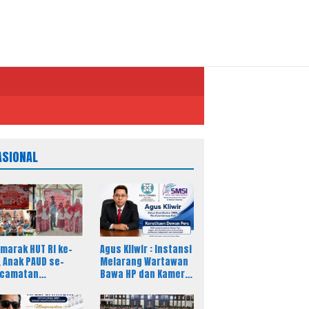
ASIONAL
marak HUT RI ke-
Agus Kliwir : Instansi
, Anak PAUD se-
Melarang Wartawan
ecamatan
Bawa HP dan Kamera
lingping
Saat Liputan Dinilai
riahkan Lomba
Ancam Kebebasan