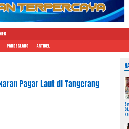
MER
PANDEGLANG
ARTIKEL
N
aran Pagar Laut di Tangerang
Se
81
K
Ma
Me