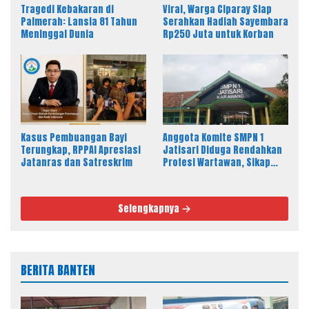
Tragedi Kebakaran di
Viral, Warga Ciparay Siap
Palmerah: Lansia 81 Tahun
Serahkan Hadiah Sayembara
Meninggal Dunia
Rp250 Juta untuk Korban
Kasus Pembuangan Bayi
Anggota Komite SMPN 1
Terungkap, RPPAI Apresiasi
Jatisari Diduga Rendahkan
Jatanras dan Satreskrim
Profesi Wartawan, Sikap
Kepala Sekolah Disorot
Selengkapnya
BERITA BANTEN