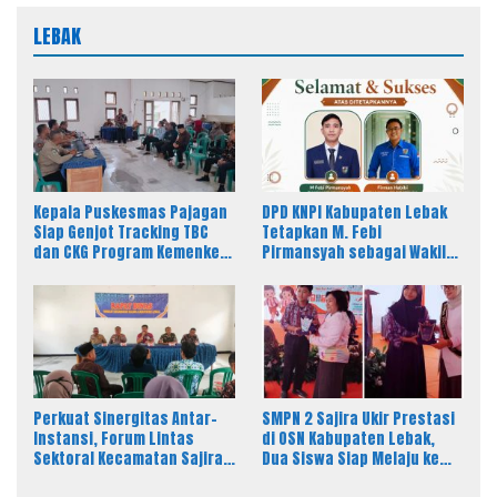
LEBAK
Kepala Puskesmas Pajagan
DPD KNPI Kabupaten Lebak
Siap Genjot Tracking TBC
Tetapkan M. Febi
dan CKG Program Kemenkes
Pirmansyah sebagai Wakil
Melalui Dinkes Lebak
Ketua I Bidang OKK, Ini
Amanah Besar
Perkuat Sinergitas Antar-
SMPN 2 Sajira Ukir Prestasi
Instansi, Forum Lintas
di OSN Kabupaten Lebak,
Sektoral Kecamatan Sajira
Dua Siswa Siap Melaju ke
Gelar Rapat Dinas Bulanan
Tingkat Provinsi