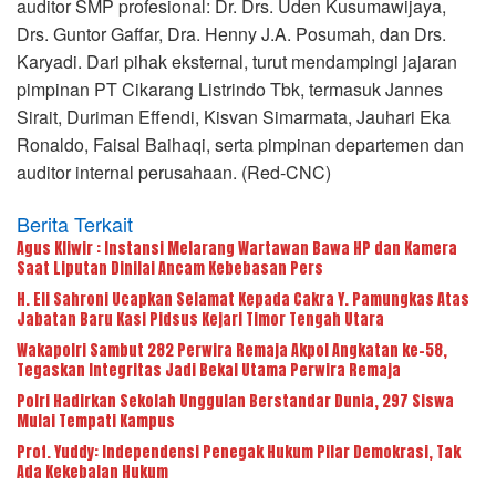
auditor SMP profesional: Dr. Drs. Uden Kusumawijaya,
Drs. Guntor Gaffar, Dra. Henny J.A. Posumah, dan Drs.
Karyadi. Dari pihak eksternal, turut mendampingi jajaran
pimpinan PT Cikarang Listrindo Tbk, termasuk Jannes
Sirait, Duriman Effendi, Kisvan Simarmata, Jauhari Eka
Ronaldo, Faisal Baihaqi, serta pimpinan departemen dan
auditor internal perusahaan. (Red-CNC)
Berita Terkait
Agus Kliwir : Instansi Melarang Wartawan Bawa HP dan Kamera
Saat Liputan Dinilai Ancam Kebebasan Pers
H. Eli Sahroni Ucapkan Selamat Kepada Cakra Y. Pamungkas Atas
Jabatan Baru Kasi Pidsus Kejari Timor Tengah Utara
Wakapolri Sambut 282 Perwira Remaja Akpol Angkatan ke-58,
Tegaskan Integritas Jadi Bekal Utama Perwira Remaja
Polri Hadirkan Sekolah Unggulan Berstandar Dunia, 297 Siswa
Mulai Tempati Kampus
Prof. Yuddy: Independensi Penegak Hukum Pilar Demokrasi, Tak
Ada Kekebalan Hukum