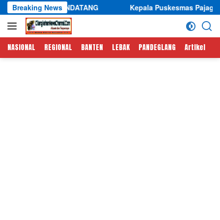
Langsung
K MENDATANG
Breaking News
Kepala Puskesmas Pajagan Siap Genjot Tr
ke
konten
NASIONAL
REGIONAL
BANTEN
LEBAK
PANDEGLANG
Artikel