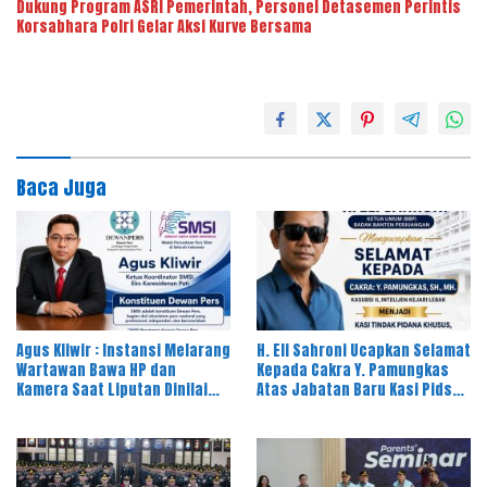
Dukung Program ASRI Pemerintah, Personel Detasemen Perintis
Korsabhara Polri Gelar Aksi Kurve Bersama
Baca Juga
Agus Kliwir : Instansi Melarang
H. Eli Sahroni Ucapkan Selamat
Wartawan Bawa HP dan
Kepada Cakra Y. Pamungkas
Kamera Saat Liputan Dinilai
Atas Jabatan Baru Kasi Pidsus
Ancam Kebebasan Pers
Kejari Timor Tengah Utara