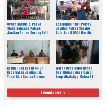
Cegah Karhutla, Posko
Kesigapan Polri, Polsek
Siaga Bencana Polsek
Jawilan Polres Serang
Jawilan Polres Serang Aktif
Salurkan 8.000 Liter Air
24 Jam
Bersih ke Warga Desa
Majasari
Ketua PHBN HUT RI ke-81
Warga Desa Bojot Resah
Kecamatan Jawilan, M.
Usai Dugaan Ancaman di
Yusuf Ajak Semua Elemen
Grup WhatsApp, Ketua RT
Masyarakat Meriahkan
Tempuh Jalur Hukum
Pesta Rakyat
Selengkapnya