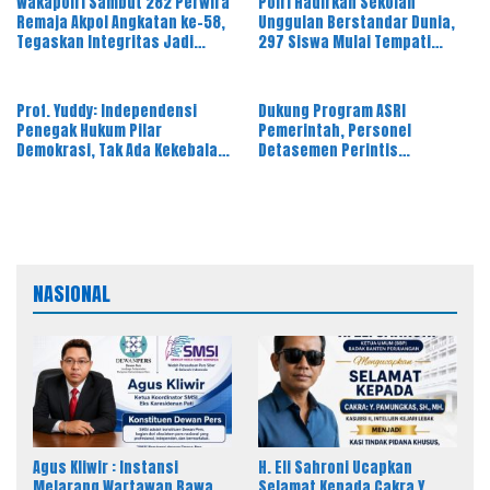
Wakapolri Sambut 282 Perwira
Polri Hadirkan Sekolah
Remaja Akpol Angkatan ke-58,
Unggulan Berstandar Dunia,
Tegaskan Integritas Jadi
297 Siswa Mulai Tempati
Bekal Utama Perwira Remaja
Kampus
Prof. Yuddy: Independensi
Dukung Program ASRI
Penegak Hukum Pilar
Pemerintah, Personel
Demokrasi, Tak Ada Kekebalan
Detasemen Perintis
Hukum
Korsabhara Polri Gelar Aksi
Kurve Bersama
NASIONAL
Agus Kliwir : Instansi
H. Eli Sahroni Ucapkan
Melarang Wartawan Bawa
Selamat Kepada Cakra Y.