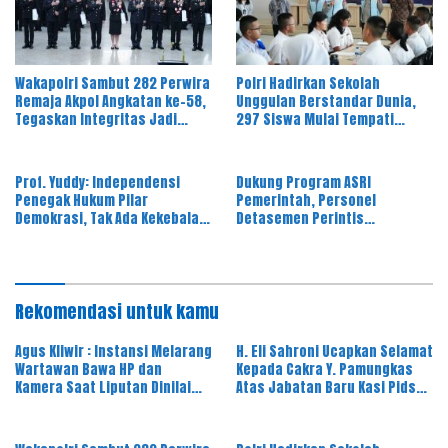
Wakapolri Sambut 282 Perwira
Polri Hadirkan Sekolah
Remaja Akpol Angkatan ke-58,
Unggulan Berstandar Dunia,
Tegaskan Integritas Jadi
297 Siswa Mulai Tempati
Bekal Utama Perwira Remaja
Kampus
Prof. Yuddy: Independensi
Dukung Program ASRI
Penegak Hukum Pilar
Pemerintah, Personel
Demokrasi, Tak Ada Kekebalan
Detasemen Perintis
Hukum
Korsabhara Polri Gelar Aksi
Kurve Bersama
Rekomendasi untuk kamu
Agus Kliwir : Instansi Melarang
H. Eli Sahroni Ucapkan Selamat
Wartawan Bawa HP dan
Kepada Cakra Y. Pamungkas
Kamera Saat Liputan Dinilai
Atas Jabatan Baru Kasi Pidsus
Ancam Kebebasan Pers
Kejari Timor Tengah Utara