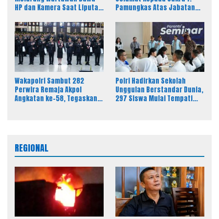
HP dan Kamera Saat Liputan
Pamungkas Atas Jabatan
Dinilai Ancam Kebebasan
Baru Kasi Pidsus Kejari
Pers
Timor Tengah Utara
Wakapolri Sambut 282
Polri Hadirkan Sekolah
Perwira Remaja Akpol
Unggulan Berstandar Dunia,
Angkatan ke-58, Tegaskan
297 Siswa Mulai Tempati
Integritas Jadi Bekal Utama
Kampus
Perwira Remaja
REGIONAL