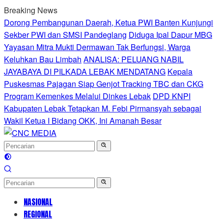
Langsung
Breaking News
ke
Dorong Pembangunan Daerah, Ketua PWI Banten Kunjungi
konten
Sekber PWI dan SMSI Pandeglang
Diduga Ipal Dapur MBG
Yayasan Mitra Mukti Dermawan Tak Berfungsi, Warga
Keluhkan Bau Limbah
ANALISA: PELUANG NABIL
JAYABAYA DI PILKADA LEBAK MENDATANG
Kepala
Puskesmas Pajagan Siap Genjot Tracking TBC dan CKG
Program Kemenkes Melalui Dinkes Lebak
DPD KNPI
Kabupaten Lebak Tetapkan M. Febi Pirmansyah sebagai
Wakil Ketua I Bidang OKK, Ini Amanah Besar
NASIONAL
REGIONAL