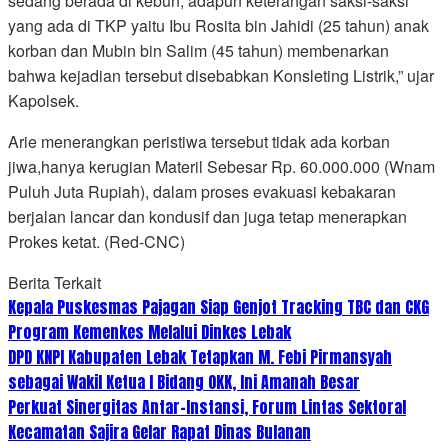
sedang berada di kebun, adapun keterangan saksi-saksi
yang ada di TKP yaitu Ibu Rosita bin Jahidi (25 tahun) anak
korban dan Mubin bin Salim (45 tahun) membenarkan
bahwa kejadian tersebut disebabkan Konsleting Listrik,” ujar
Kapolsek.
Arie menerangkan peristiwa tersebut tidak ada korban
jiwa,hanya kerugian Materil Sebesar Rp. 60.000.000 (Wnam
Puluh Juta Rupiah), dalam proses evakuasi kebakaran
berjalan lancar dan kondusif dan juga tetap menerapkan
Prokes ketat. (Red-CNC)
Berita Terkait
Kepala Puskesmas Pajagan Siap Genjot Tracking TBC dan CKG
Program Kemenkes Melalui Dinkes Lebak
DPD KNPI Kabupaten Lebak Tetapkan M. Febi Pirmansyah
sebagai Wakil Ketua I Bidang OKK, Ini Amanah Besar
Perkuat Sinergitas Antar-Instansi, Forum Lintas Sektoral
Kecamatan Sajira Gelar Rapat Dinas Bulanan