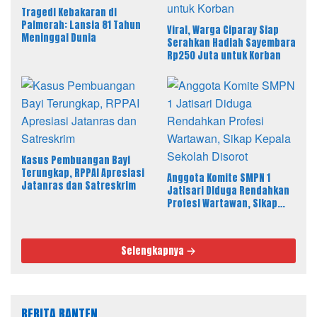
Tragedi Kebakaran di
Palmerah: Lansia 81 Tahun
Viral, Warga Ciparay Siap
Meninggal Dunia
Serahkan Hadiah Sayembara
Rp250 Juta untuk Korban
Kasus Pembuangan Bayi
Terungkap, RPPAI Apresiasi
Anggota Komite SMPN 1
Jatanras dan Satreskrim
Jatisari Diduga Rendahkan
Profesi Wartawan, Sikap
Kepala Sekolah Disorot
Selengkapnya
BERITA BANTEN