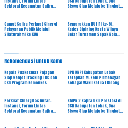
Instansi, Forum Lintas
OSN Kabupaten Lebak, Dua
Sektoral Kecamatan Sajira
Siswa Siap Melaju ke Tingkat
Gelar Rapat Dinas Bulanan
Provinsi
Camat Sajira Perkuat Sinergi
Semarakkan HUT RI ke-81,
Pelayanan Publik Melalui
Kades Cipining Kasta Wijaya
Silaturahmi ke KUA
Gelar Turnamen Sepak Bola
Antar-RT
Rekomendasi untuk kamu
Kepala Puskesmas Pajagan
DPD KNPI Kabupaten Lebak
Siap Genjot Tracking TBC dan
Tetapkan M. Febi Pirmansyah
CKG Program Kemenkes
sebagai Wakil Ketua I Bidang
Melalui Dinkes Lebak
OKK, Ini Amanah Besar
Perkuat Sinergitas Antar-
SMPN 2 Sajira Ukir Prestasi di
Instansi, Forum Lintas
OSN Kabupaten Lebak, Dua
Sektoral Kecamatan Sajira
Siswa Siap Melaju ke Tingkat
Gelar Rapat Dinas Bulanan
Provinsi