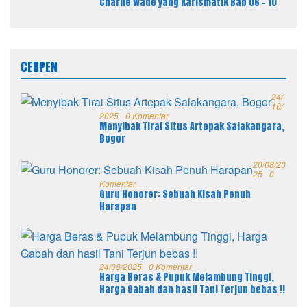
Charlie Wade yang Karismatik Bab 06 – 10
CERPEN
24/
10/
2025
0 Komentar
Menyibak Tirai Situs Artepak Salakangara,
Bogor
20/08/20
25
0
Komentar
Guru Honorer: Sebuah Kisah Penuh
Harapan
24/08/2025
0 Komentar
Harga Beras & Pupuk Melambung Tinggi,
Harga Gabah dan hasil Tani Terjun bebas !!