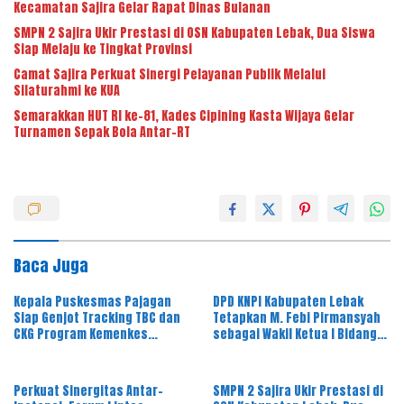
Kecamatan Sajira Gelar Rapat Dinas Bulanan
SMPN 2 Sajira Ukir Prestasi di OSN Kabupaten Lebak, Dua Siswa
Siap Melaju ke Tingkat Provinsi
Camat Sajira Perkuat Sinergi Pelayanan Publik Melalui
Silaturahmi ke KUA
Semarakkan HUT RI ke-81, Kades Cipining Kasta Wijaya Gelar
Turnamen Sepak Bola Antar-RT
Baca Juga
Kepala Puskesmas Pajagan
DPD KNPI Kabupaten Lebak
Siap Genjot Tracking TBC dan
Tetapkan M. Febi Pirmansyah
CKG Program Kemenkes
sebagai Wakil Ketua I Bidang
Melalui Dinkes Lebak
OKK, Ini Amanah Besar
Perkuat Sinergitas Antar-
SMPN 2 Sajira Ukir Prestasi di