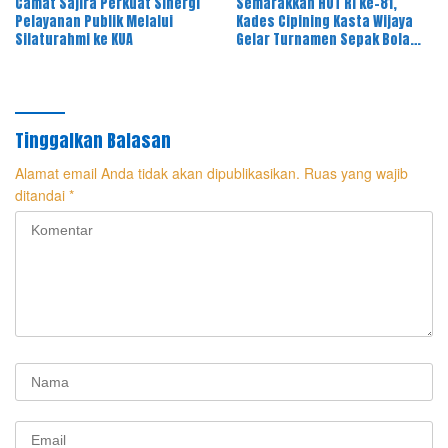
Camat Sajira Perkuat Sinergi
Semarakkan HUT RI ke-81,
Pelayanan Publik Melalui
Kades Cipining Kasta Wijaya
Silaturahmi ke KUA
Gelar Turnamen Sepak Bola
Antar-RT
Tinggalkan Balasan
Alamat email Anda tidak akan dipublikasikan.
Ruas yang wajib
ditandai
*