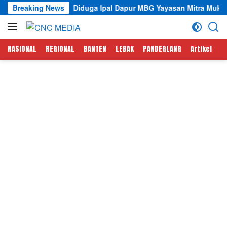
Langsung
Breaking News
Diduga Ipal Dapur MBG Yayasan Mitra Mukti Dermawan Tak
ke
konten
NASIONAL
REGIONAL
BANTEN
LEBAK
PANDEGLANG
Artikel