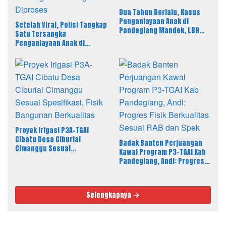
Dua Tahun Berlalu, Kasus
Penganiayaan Anak di
Setelah Viral, Polisi Tangkap
Pandeglang Mandek, LBH
Satu Tersangka
PAHAM Desak Polisi Tahan
Penganiayaan Anak di
Pelaku
Pandeglang, LBH PAHAM
Banten Desak 4 Tersangka
Lain Segera Diproses
Proyek Irigasi P3A-TGAI
Cibatu Desa Ciburial
Badak Banten Perjuangan
Cimanggu Sesuai
Kawal Program P3-TGAI Kab
Spesifikasi, Fisik Bangunan
Pandeglang, Andi: Progres
Berkualitas
Fisik Berkualitas Sesuai RAB
dan Spek
Selengkapnya