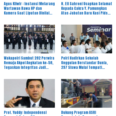
Agus Kliwir : Instansi Melarang
H. Eli Sahroni Ucapkan Selamat
Wartawan Bawa HP dan
Kepada Cakra Y. Pamungkas
Kamera Saat Liputan Dinilai
Atas Jabatan Baru Kasi Pidsus
Ancam Kebebasan Pers
Kejari Timor Tengah Utara
Wakapolri Sambut 282 Perwira
Polri Hadirkan Sekolah
Remaja Akpol Angkatan ke-58,
Unggulan Berstandar Dunia,
Tegaskan Integritas Jadi
297 Siswa Mulai Tempati
Bekal Utama Perwira Remaja
Kampus
Prof. Yuddy: Independensi
Dukung Program ASRI