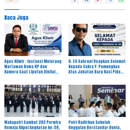
Baca Juga
Agus Kliwir : Instansi Melarang
H. Eli Sahroni Ucapkan Selamat
Wartawan Bawa HP dan
Kepada Cakra Y. Pamungkas
Kamera Saat Liputan Dinilai
Atas Jabatan Baru Kasi Pidsus
Ancam Kebebasan Pers
Kejari Timor Tengah Utara
Wakapolri Sambut 282 Perwira
Polri Hadirkan Sekolah
Remaja Akpol Angkatan ke-58,
Unggulan Berstandar Dunia,