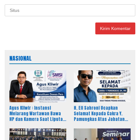
NASIONAL
Agus Kliwir : Instansi
H. Eli Sahroni Ucapkan
Melarang Wartawan Bawa
Selamat Kepada Cakra Y.
HP dan Kamera Saat Liputan
Pamungkas Atas Jabatan
Dinilai Ancam Kebebasan
Baru Kasi Pidsus Kejari
Pers
Timor Tengah Utara