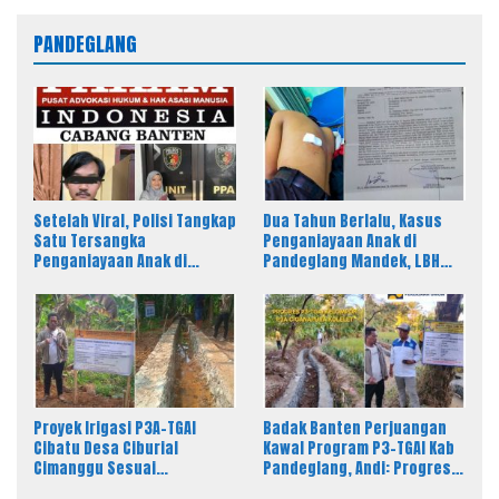
PANDEGLANG
Setelah Viral, Polisi Tangkap
Dua Tahun Berlalu, Kasus
Satu Tersangka
Penganiayaan Anak di
Penganiayaan Anak di
Pandeglang Mandek, LBH
Pandeglang, LBH PAHAM
PAHAM Desak Polisi Tahan
Banten Desak 4 Tersangka
Pelaku
Lain Segera Diproses
Proyek Irigasi P3A-TGAI
Badak Banten Perjuangan
Cibatu Desa Ciburial
Kawal Program P3-TGAI Kab
Cimanggu Sesuai
Pandeglang, Andi: Progres
Spesifikasi, Fisik Bangunan
Fisik Berkualitas Sesuai RAB