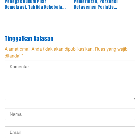
Penegak Hukum Pilar
Pemerintah, Personel
Demokrasi, Tak Ada Kekebalan
Detasemen Perintis
Hukum
Korsabhara Polri Gelar Aksi
Kurve Bersama
Tinggalkan Balasan
Alamat email Anda tidak akan dipublikasikan.
Ruas yang wajib
ditandai
*