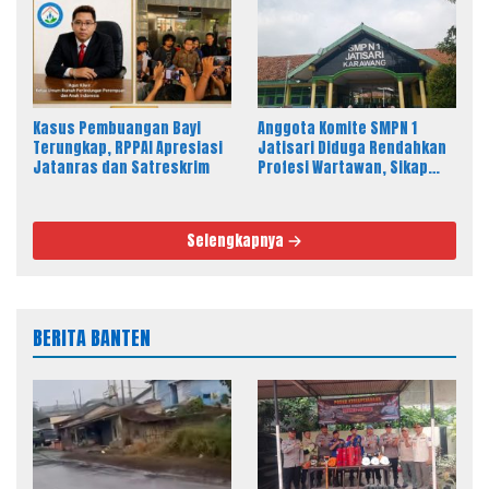
Kasus Pembuangan Bayi
Anggota Komite SMPN 1
Terungkap, RPPAI Apresiasi
Jatisari Diduga Rendahkan
Jatanras dan Satreskrim
Profesi Wartawan, Sikap
Kepala Sekolah Disorot
Selengkapnya
BERITA BANTEN