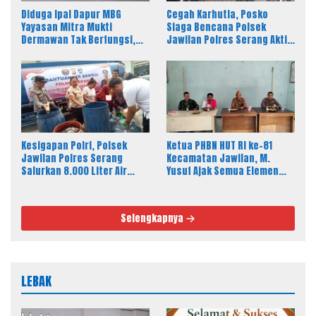
Diduga Ipal Dapur MBG
Cegah Karhutla, Posko
Yayasan Mitra Mukti
Siaga Bencana Polsek
Dermawan Tak Berfungsi,
Jawilan Polres Serang Aktif
Warga Keluhkan Bau Limbah
24 Jam
Kesigapan Polri, Polsek
Ketua PHBN HUT RI ke-81
Jawilan Polres Serang
Kecamatan Jawilan, M.
Salurkan 8.000 Liter Air
Yusuf Ajak Semua Elemen
Bersih ke Warga Desa
Masyarakat Meriahkan
Majasari
Pesta Rakyat
Selengkapnya
LEBAK