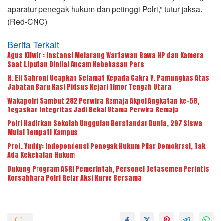
aparatur penegak hukum dan petinggi Polri,” tutur jaksa.
(Red-CNC)
Berita Terkait
Agus Kliwir : Instansi Melarang Wartawan Bawa HP dan Kamera
Saat Liputan Dinilai Ancam Kebebasan Pers
H. Eli Sahroni Ucapkan Selamat Kepada Cakra Y. Pamungkas Atas
Jabatan Baru Kasi Pidsus Kejari Timor Tengah Utara
Wakapolri Sambut 282 Perwira Remaja Akpol Angkatan ke-58,
Tegaskan Integritas Jadi Bekal Utama Perwira Remaja
Polri Hadirkan Sekolah Unggulan Berstandar Dunia, 297 Siswa
Mulai Tempati Kampus
Prof. Yuddy: Independensi Penegak Hukum Pilar Demokrasi, Tak
Ada Kekebalan Hukum
Dukung Program ASRI Pemerintah, Personel Detasemen Perintis
Korsabhara Polri Gelar Aksi Kurve Bersama