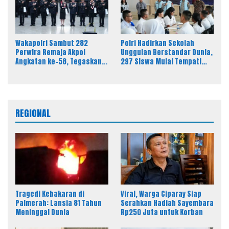
Wakapolri Sambut 282
Polri Hadirkan Sekolah
Perwira Remaja Akpol
Unggulan Berstandar Dunia,
Angkatan ke-58, Tegaskan
297 Siswa Mulai Tempati
Integritas Jadi Bekal Utama
Kampus
Perwira Remaja
REGIONAL
Tragedi Kebakaran di
Viral, Warga Ciparay Siap
Palmerah: Lansia 81 Tahun
Serahkan Hadiah Sayembara
Meninggal Dunia
Rp250 Juta untuk Korban