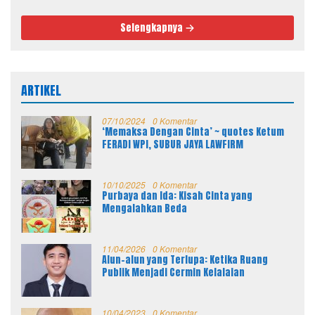
Berkualitas
dan Spek
Selengkapnya
ARTIKEL
07/10/2024
0 Komentar
‘Memaksa Dengan Cinta’ ~ quotes Ketum
FERADI WPI, SUBUR JAYA LAWFIRM
10/10/2025
0 Komentar
Purbaya dan Ida: Kisah Cinta yang
Mengalahkan Beda
11/04/2026
0 Komentar
Alun-alun yang Terlupa: Ketika Ruang
Publik Menjadi Cermin Kelalaian
10/04/2023
0 Komentar