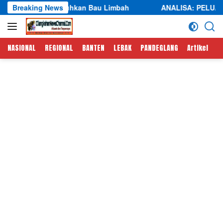
Langsung
an Bau Limbah
Breaking News
ANALISA: PELUANG NABIL JAYABAYA D
ke
konten
NASIONAL
REGIONAL
BANTEN
LEBAK
PANDEGLANG
Artikel