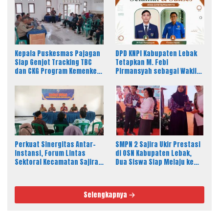
Kepala Puskesmas Pajagan
DPD KNPI Kabupaten Lebak
Siap Genjot Tracking TBC
Tetapkan M. Febi
dan CKG Program Kemenkes
Pirmansyah sebagai Wakil
Melalui Dinkes Lebak
Ketua I Bidang OKK, Ini
Amanah Besar
Perkuat Sinergitas Antar-
SMPN 2 Sajira Ukir Prestasi
Instansi, Forum Lintas
di OSN Kabupaten Lebak,
Sektoral Kecamatan Sajira
Dua Siswa Siap Melaju ke
Gelar Rapat Dinas Bulanan
Tingkat Provinsi
Selengkapnya