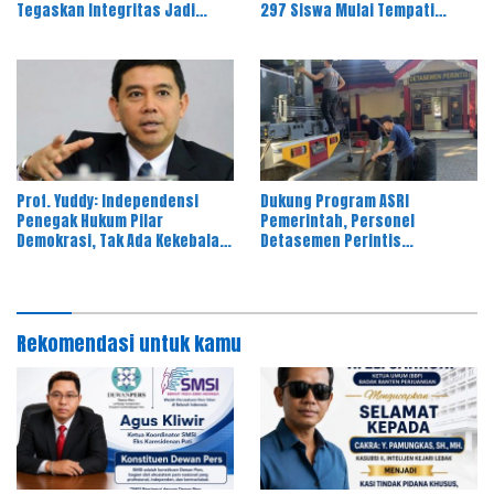
Tegaskan Integritas Jadi
297 Siswa Mulai Tempati
Bekal Utama Perwira Remaja
Kampus
Prof. Yuddy: Independensi
Dukung Program ASRI
Penegak Hukum Pilar
Pemerintah, Personel
Demokrasi, Tak Ada Kekebalan
Detasemen Perintis
Hukum
Korsabhara Polri Gelar Aksi
Kurve Bersama
Rekomendasi untuk kamu