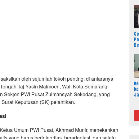
Ce
Po
Be
Ja
Se
disaksikan oleh sejumlah tokoh penting, di antaranya
Ke
 Tengah Taj Yasin Maimoen, Wali Kota Semarang
ke
dan Sekjen PWI Pusat Zulmansyah Sekedang, yang
Ja
Aj
Surat Keputusan (SK) pelantikan.
Ma
Me
asi
Ra
 Ketua Umum PWI Pusat, Akhmad Munir, menekankan
lis yang harus berintegritas, beradaptasi, dan selalu