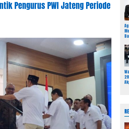
ntik Pengurus PWI Jateng Periode
Ag
Me
Ba
Sa
An
Pe
Wa
28
Ak
58
In
Ut
Re
R