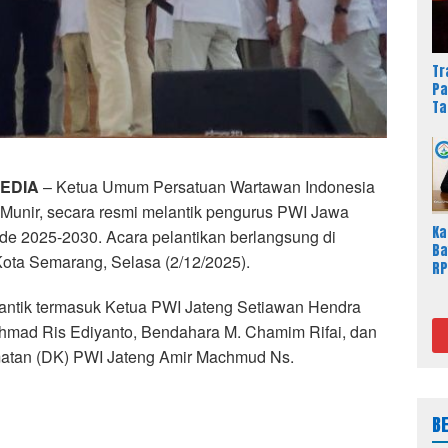
Tr
Pa
Ta
Du
EDIA
– Ketua Umum Persatuan Wartawan Indonesia
Munir, secara resmi melantik pengurus PWI Jawa
Ka
ode 2025-2030. Acara pelantikan berlangsung di
Ba
ota Semarang, Selasa (2/12/2025).
RP
Ja
Sa
ilantik termasuk Ketua PWI Jateng Setiawan Hendra
chmad Ris Ediyanto, Bendahara M. Chamim Rifai, dan
tan (DK) PWI Jateng Amir Machmud Ns.
B