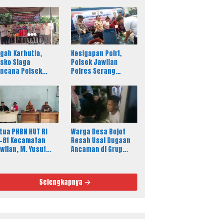
gah Karhutla,
Kesigapan Polri,
sko Siaga
Polsek Jawilan
ncana Polsek
Polres Serang
wilan Polres
Salurkan 8.000 Liter
rang Aktif 24 Jam
Air Bersih ke Warga
Desa Majasari
tua PHBN HUT RI
Warga Desa Bojot
-81 Kecamatan
Resah Usai Dugaan
wilan, M. Yusuf
Ancaman di Grup
ak Semua Elemen
WhatsApp, Ketua RT
syarakat
Tempuh Jalur Hukum
riahkan Pesta
Selengkapnya
kyat