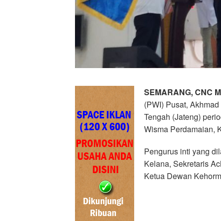
SEMARANG, CNC M
(PWI) Pusat, Akhmad 
Tengah (Jateng) peri
Wisma Perdamaian, K
Pengurus inti yang d
Kelana, Sekretaris A
Ketua Dewan Kehorma