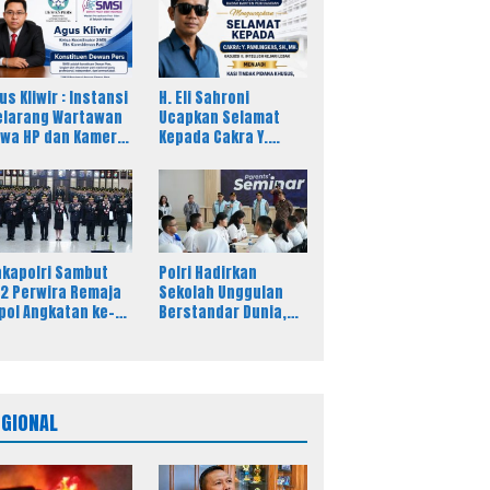
us Kliwir : Instansi
H. Eli Sahroni
larang Wartawan
Ucapkan Selamat
wa HP dan Kamera
Kepada Cakra Y.
at Liputan Dinilai
Pamungkas Atas
cam Kebebasan
Jabatan Baru Kasi
rs
Pidsus Kejari Timor
Tengah Utara
kapolri Sambut
Polri Hadirkan
2 Perwira Remaja
Sekolah Unggulan
pol Angkatan ke-
Berstandar Dunia,
, Tegaskan
297 Siswa Mulai
tegritas Jadi Bekal
Tempati Kampus
ama Perwira
maja
EGIONAL