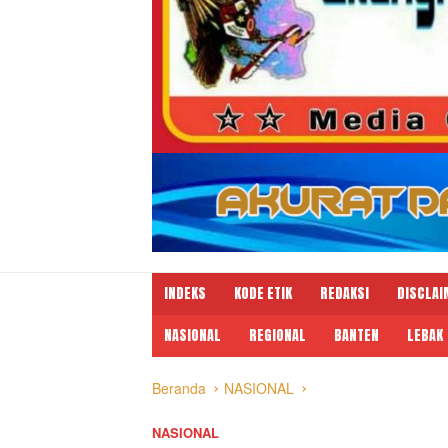
INDEKS
KODE ETIK
REDAKSI
DISCLAI
NASIONAL
REGIONAL
BANTEN
LEBAK
Beranda
NASIONAL
NASIONAL