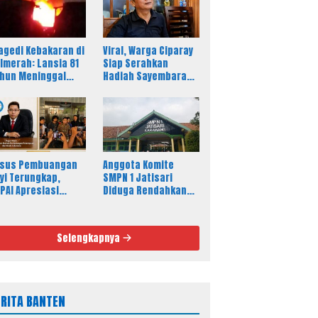
agedi Kebakaran di
Viral, Warga Ciparay
lmerah: Lansia 81
Siap Serahkan
hun Meninggal
Hadiah Sayembara
nia
Rp250 Juta untuk
Korban
sus Pembuangan
Anggota Komite
yi Terungkap,
SMPN 1 Jatisari
PAI Apresiasi
Diduga Rendahkan
tanras dan
Profesi Wartawan,
treskrim
Sikap Kepala Sekolah
Disorot
Selengkapnya
ERITA BANTEN