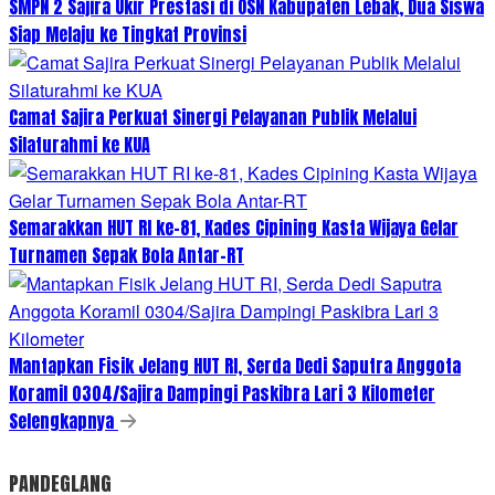
SMPN 2 Sajira Ukir Prestasi di OSN Kabupaten Lebak, Dua Siswa
Siap Melaju ke Tingkat Provinsi
Camat Sajira Perkuat Sinergi Pelayanan Publik Melalui
Silaturahmi ke KUA
Semarakkan HUT RI ke-81, Kades Cipining Kasta Wijaya Gelar
Turnamen Sepak Bola Antar-RT
Mantapkan Fisik Jelang HUT RI, Serda Dedi Saputra Anggota
Koramil 0304/Sajira Dampingi Paskibra Lari 3 Kilometer
Selengkapnya
PANDEGLANG