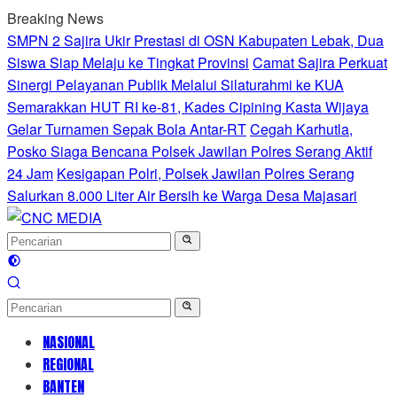
Langsung
Breaking News
ke
SMPN 2 Sajira Ukir Prestasi di OSN Kabupaten Lebak, Dua
konten
Siswa Siap Melaju ke Tingkat Provinsi
Camat Sajira Perkuat
Sinergi Pelayanan Publik Melalui Silaturahmi ke KUA
Semarakkan HUT RI ke-81, Kades Cipining Kasta Wijaya
Gelar Turnamen Sepak Bola Antar-RT
Cegah Karhutla,
Posko Siaga Bencana Polsek Jawilan Polres Serang Aktif
24 Jam
Kesigapan Polri, Polsek Jawilan Polres Serang
Salurkan 8.000 Liter Air Bersih ke Warga Desa Majasari
NASIONAL
REGIONAL
BANTEN