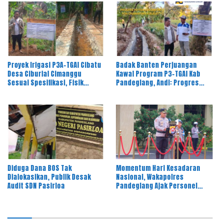
Diproses
Proyek Irigasi P3A-TGAI Cibatu
Badak Banten Perjuangan
Desa Ciburial Cimanggu
Kawal Program P3-TGAI Kab
Sesuai Spesifikasi, Fisik
Pandeglang, Andi: Progres
Bangunan Berkualitas
Fisik Berkualitas Sesuai RAB
dan Spek
Diduga Dana BOS Tak
Momentum Hari Kesadaran
Dialokasikan, Publik Desak
Nasional, Wakapolres
Audit SDN Pasirloa
Pandeglang Ajak Personel
Tingkatkan Pelayanan kepada
Masyarakat