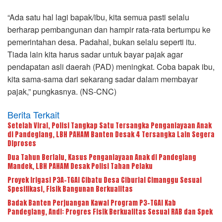
“Ada satu hal lagi bapak/ibu, kita semua pasti selalu
berharap pembangunan dan hampir rata-rata bertumpu ke
pemerintahan desa. Padahal, bukan selalu seperti itu.
Tiada lain kita harus sadar untuk bayar pajak agar
pendapatan asli daerah (PAD) meningkat. Coba bapak ibu,
kita sama-sama dari sekarang sadar dalam membayar
pajak,” pungkasnya. (NS-CNC)
Berita Terkait
Setelah Viral, Polisi Tangkap Satu Tersangka Penganiayaan Anak
di Pandeglang, LBH PAHAM Banten Desak 4 Tersangka Lain Segera
Diproses
Dua Tahun Berlalu, Kasus Penganiayaan Anak di Pandeglang
Mandek, LBH PAHAM Desak Polisi Tahan Pelaku
Proyek Irigasi P3A-TGAI Cibatu Desa Ciburial Cimanggu Sesuai
Spesifikasi, Fisik Bangunan Berkualitas
Badak Banten Perjuangan Kawal Program P3-TGAI Kab
Pandeglang, Andi: Progres Fisik Berkualitas Sesuai RAB dan Spek