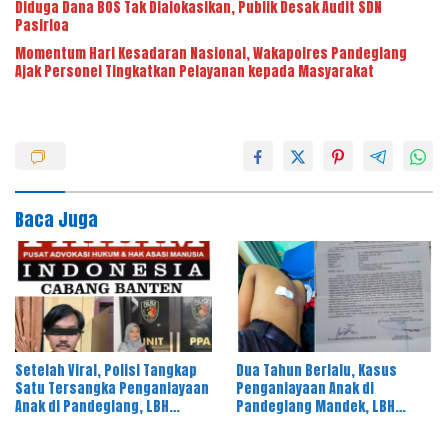
Diduga Dana BOS Tak Dialokasikan, Publik Desak Audit SDN
Pasirloa
Momentum Hari Kesadaran Nasional, Wakapolres Pandeglang
Ajak Personel Tingkatkan Pelayanan kepada Masyarakat
Baca Juga
Setelah Viral, Polisi Tangkap
Dua Tahun Berlalu, Kasus
Satu Tersangka Penganiayaan
Penganiayaan Anak di
Anak di Pandeglang, LBH
Pandeglang Mandek, LBH
PAHAM Banten Desak 4
PAHAM Desak Polisi Tahan
Tersangka Lain Segera
Pelaku