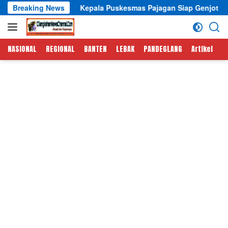
Langsung
epala Puskesmas Pajagan Siap Genjot Tracking TBC dan CKG Pr
Breaking News
ke
konten
NASIONAL
REGIONAL
BANTEN
LEBAK
PANDEGLANG
Artikel