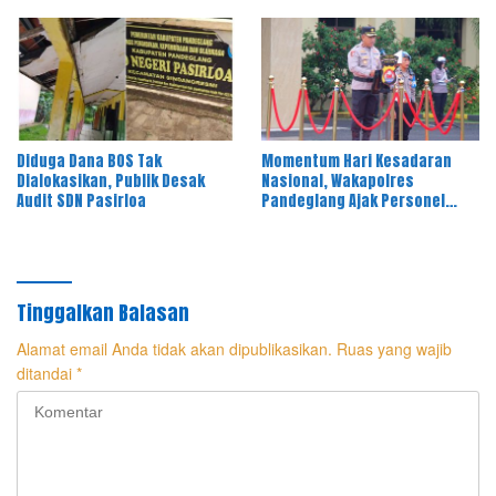
dan Spek
Diduga Dana BOS Tak
Momentum Hari Kesadaran
Dialokasikan, Publik Desak
Nasional, Wakapolres
Audit SDN Pasirloa
Pandeglang Ajak Personel
Tingkatkan Pelayanan kepada
Masyarakat
Tinggalkan Balasan
Alamat email Anda tidak akan dipublikasikan.
Ruas yang wajib
ditandai
*