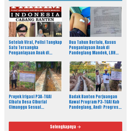
Setelah Viral, Polisi Tangkap
Dua Tahun Berlalu, Kasus
Satu Tersangka
Penganiayaan Anak di
Penganiayaan Anak di
Pandeglang Mandek, LBH
Pandeglang, LBH PAHAM
PAHAM Desak Polisi Tahan
Banten Desak 4 Tersangka
Pelaku
Lain Segera Diproses
Proyek Irigasi P3A-TGAI
Badak Banten Perjuangan
Cibatu Desa Ciburial
Kawal Program P3-TGAI Kab
Cimanggu Sesuai
Pandeglang, Andi: Progres
Spesifikasi, Fisik Bangunan
Fisik Berkualitas Sesuai RAB
Berkualitas
dan Spek
Selengkapnya