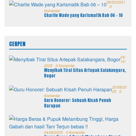
06/05/2021
0
Komentar
Charlie Wade yang Karismatik Bab 06 – 10
CERPEN
24/
10/
2025
0 Komentar
Menyibak Tirai Situs Artepak Salakangara,
Bogor
20/08/20
25
0
Komentar
Guru Honorer: Sebuah Kisah Penuh
Harapan
24/08/2025
0 Komentar