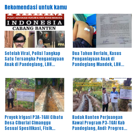
Rekomendasi untuk kamu
Setelah Viral, Polisi Tangkap
Dua Tahun Berlalu, Kasus
Satu Tersangka Penganiayaan
Penganiayaan Anak di
Anak di Pandeglang, LBH
Pandeglang Mandek, LBH
PAHAM Banten Desak 4
PAHAM Desak Polisi Tahan
Tersangka Lain Segera
Pelaku
Diproses
Proyek Irigasi P3A-TGAI Cibatu
Badak Banten Perjuangan
Desa Ciburial Cimanggu
Kawal Program P3-TGAI Kab
Sesuai Spesifikasi, Fisik
Pandeglang, Andi: Progres
Bangunan Berkualitas
Fisik Berkualitas Sesuai RAB