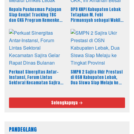
Kepala Puskesmas Pajagan
DPD KNPI Kabupaten Lebak
Siap Genjot Tracking TBC
Tetapkan M. Febi
dan CKG Program Kemenkes
Pirmansyah sebagai Wakil
Melalui Dinkes Lebak
Ketua I Bidang OKK, Ini
Amanah Besar
Perkuat Sinergitas Antar-
SMPN 2 Sajira Ukir Prestasi
Instansi, Forum Lintas
di OSN Kabupaten Lebak,
Sektoral Kecamatan Sajira
Dua Siswa Siap Melaju ke
Gelar Rapat Dinas Bulanan
Tingkat Provinsi
Selengkapnya
PANDEGLANG