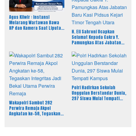
Agus Kliwir : Instansi
Melarang Wartawan Bawa
HP dan Kamera Saat Liputan
H. Eli Sahroni Ucapkan
Dinilai Ancam Kebebasan
Selamat Kepada Cakra Y.
Pers
Pamungkas Atas Jabatan
Baru Kasi Pidsus Kejari
Timor Tengah Utara
Polri Hadirkan Sekolah
Unggulan Berstandar Dunia,
297 Siswa Mulai Tempati
Wakapolri Sambut 282
Kampus
Perwira Remaja Akpol
Angkatan ke-58, Tegaskan
Integritas Jadi Bekal Utama
Perwira Remaja