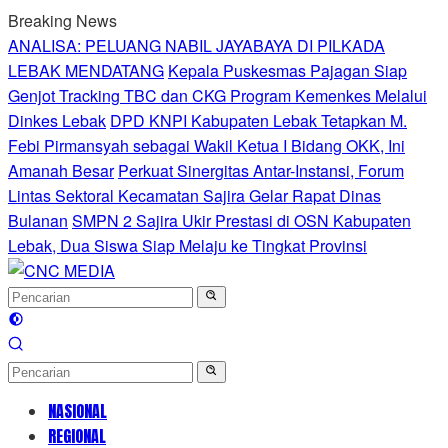
Langsung
Breaking News
ke
ANALISA: PELUANG NABIL JAYABAYA DI PILKADA
konten
LEBAK MENDATANG
Kepala Puskesmas Pajagan Siap
Genjot Tracking TBC dan CKG Program Kemenkes Melalui
Dinkes Lebak
DPD KNPI Kabupaten Lebak Tetapkan M.
Febi Pirmansyah sebagai Wakil Ketua I Bidang OKK, Ini
Amanah Besar
Perkuat Sinergitas Antar-Instansi, Forum
Lintas Sektoral Kecamatan Sajira Gelar Rapat Dinas
Bulanan
SMPN 2 Sajira Ukir Prestasi di OSN Kabupaten
Lebak, Dua Siswa Siap Melaju ke Tingkat Provinsi
NASIONAL
REGIONAL