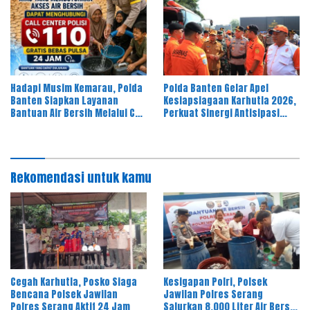
Hadapi Musim Kemarau, Polda
Polda Banten Gelar Apel
Banten Siapkan Layanan
Kesiapsiagaan Karhutla 2026,
Bantuan Air Bersih Melalui Call
Perkuat Sinergi Antisipasi
Center 110
Bencana
Rekomendasi untuk kamu
Cegah Karhutla, Posko Siaga
Kesigapan Polri, Polsek
Bencana Polsek Jawilan
Jawilan Polres Serang
Polres Serang Aktif 24 Jam
Salurkan 8.000 Liter Air Bersih