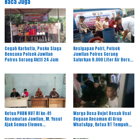
Baca Juga
Cegah Karhutla, Posko Siaga
Kesigapan Polri, Polsek
Bencana Polsek Jawilan
Jawilan Polres Serang
Polres Serang Aktif 24 Jam
Salurkan 8.000 Liter Air Bersih
ke Warga Desa Majasari
Ketua PHBN HUT RI ke-81
Warga Desa Bojot Resah Usai
Kecamatan Jawilan, M. Yusuf
Dugaan Ancaman di Grup
Ajak Semua Elemen
WhatsApp, Ketua RT Tempuh
Masyarakat Meriahkan Pesta
Jalur Hukum
Rakyat