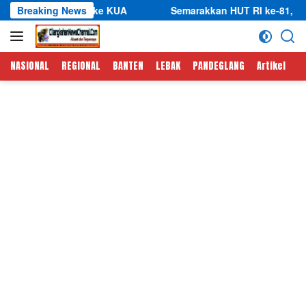
Langsung
hmi ke KUA
Breaking News
Semarakkan HUT RI ke-81, Kades Cipining Kas
ke
konten
NASIONAL
REGIONAL
BANTEN
LEBAK
PANDEGLANG
Artikel