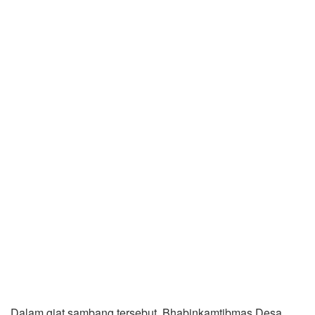
Dalam giat sambang tersebut, Bhabinkamtibmas Desa