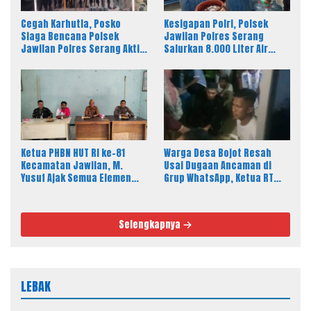
Cegah Karhutla, Posko
Kesigapan Polri, Polsek
Siaga Bencana Polsek
Jawilan Polres Serang
Jawilan Polres Serang Aktif
Salurkan 8.000 Liter Air
24 Jam
Bersih ke Warga Desa
Majasari
Ketua PHBN HUT RI ke-81
Warga Desa Bojot Resah
Kecamatan Jawilan, M.
Usai Dugaan Ancaman di
Yusuf Ajak Semua Elemen
Grup WhatsApp, Ketua RT
Masyarakat Meriahkan
Tempuh Jalur Hukum
Pesta Rakyat
Selengkapnya
LEBAK