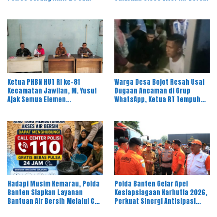
ke Warga Desa Majasari
Ketua PHBN HUT RI ke-81
Warga Desa Bojot Resah Usai
Kecamatan Jawilan, M. Yusuf
Dugaan Ancaman di Grup
Ajak Semua Elemen
WhatsApp, Ketua RT Tempuh
Masyarakat Meriahkan Pesta
Jalur Hukum
Rakyat
Hadapi Musim Kemarau, Polda
Polda Banten Gelar Apel
Banten Siapkan Layanan
Kesiapsiagaan Karhutla 2026,
Bantuan Air Bersih Melalui Call
Perkuat Sinergi Antisipasi
Center 110
Bencana