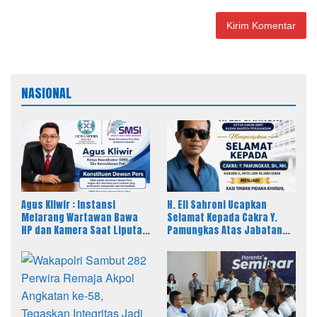
NASIONAL
Agus Kliwir : Instansi
H. Eli Sahroni Ucapkan
Melarang Wartawan Bawa
Selamat Kepada Cakra Y.
HP dan Kamera Saat Liputan
Pamungkas Atas Jabatan
Dinilai Ancam Kebebasan
Baru Kasi Pidsus Kejari
Pers
Timor Tengah Utara