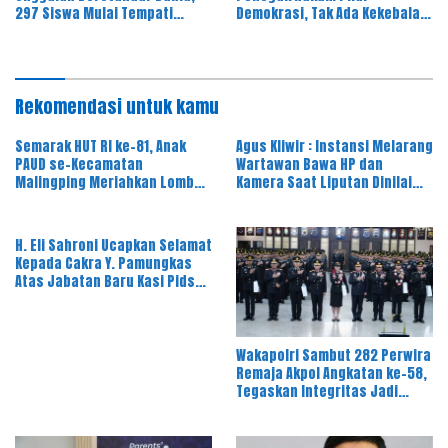
297 Siswa Mulai Tempati
Demokrasi, Tak Ada Kekebalan
Kampus
Hukum
Rekomendasi untuk kamu
Semarak HUT RI ke-81, Anak
Agus Kliwir : Instansi Melarang
PAUD se-Kecamatan
Wartawan Bawa HP dan
Malingping Meriahkan Lomba
Kamera Saat Liputan Dinilai
Kreativitas
Ancam Kebebasan Pers
H. Eli Sahroni Ucapkan Selamat
Kepada Cakra Y. Pamungkas
Atas Jabatan Baru Kasi Pidsus
Kejari Timor Tengah Utara
Wakapolri Sambut 282 Perwira
Remaja Akpol Angkatan ke-58,
Tegaskan Integritas Jadi
Bekal Utama Perwira Remaja