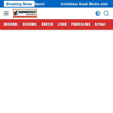
Langsung
ntri
Breaking News
Intimidasi Awak Media oleh Bos Gudang Pupuk di Ban
ke
konten
NASIONAL
REGIONAL
BANTEN
LEBAK
PANDEGLANG
Artikel