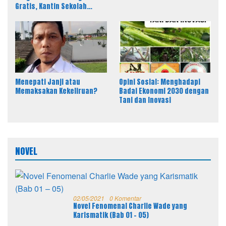
Gratis, Kantin Sekolah
sebagai Solusi Efektif MBG
Menepati Janji atau
Opini Sosial: Menghadapi
Memaksakan Kekeliruan?
Badai Ekonomi 2030 dengan
Tani dan Inovasi
NOVEL
02/05/2021
0 Komentar
Novel Fenomenal Charlie Wade yang
Karismatik (Bab 01 – 05)