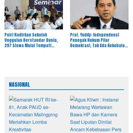
Polri Hadirkan Sekolah
Prof. Yuddy: Independensi
Unggulan Berstandar Dunia,
Penegak Hukum Pilar
297 Siswa Mulai Tempati
Demokrasi, Tak Ada Kekebalan
Kampus
Hukum
NASIONAL