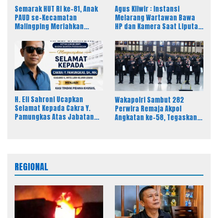
Semarak HUT RI ke-81, Anak
Agus Kliwir : Instansi
PAUD se-Kecamatan
Melarang Wartawan Bawa
Malingping Meriahkan
HP dan Kamera Saat Liputan
Lomba Kreativitas
Dinilai Ancam Kebebasan
Pers
H. Eli Sahroni Ucapkan
Wakapolri Sambut 282
Selamat Kepada Cakra Y.
Perwira Remaja Akpol
Pamungkas Atas Jabatan
Angkatan ke-58, Tegaskan
Baru Kasi Pidsus Kejari
Integritas Jadi Bekal Utama
Timor Tengah Utara
Perwira Remaja
REGIONAL