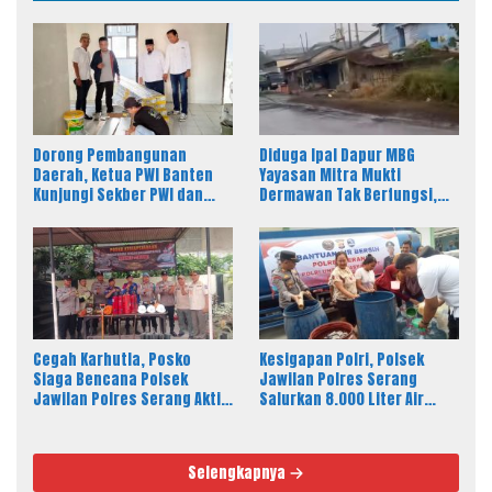
Dorong Pembangunan
Diduga Ipal Dapur MBG
Daerah, Ketua PWI Banten
Yayasan Mitra Mukti
Kunjungi Sekber PWI dan
Dermawan Tak Berfungsi,
SMSI Pandeglang
Warga Keluhkan Bau Limbah
Cegah Karhutla, Posko
Kesigapan Polri, Polsek
Siaga Bencana Polsek
Jawilan Polres Serang
Jawilan Polres Serang Aktif
Salurkan 8.000 Liter Air
24 Jam
Bersih ke Warga Desa
Majasari
Selengkapnya