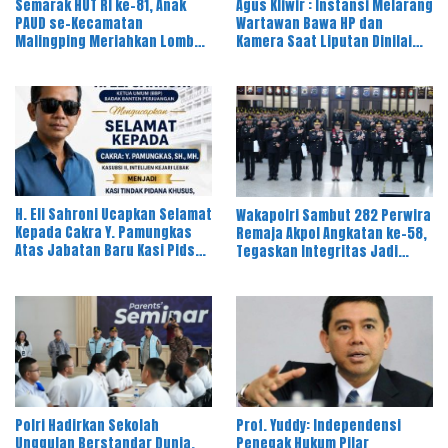
Semarak HUT RI ke-81, Anak
Agus Kliwir : Instansi Melarang
PAUD se-Kecamatan
Wartawan Bawa HP dan
Malingping Meriahkan Lomba
Kamera Saat Liputan Dinilai
Kreativitas
Ancam Kebebasan Pers
H. Eli Sahroni Ucapkan Selamat
Wakapolri Sambut 282 Perwira
Kepada Cakra Y. Pamungkas
Remaja Akpol Angkatan ke-58,
Atas Jabatan Baru Kasi Pidsus
Tegaskan Integritas Jadi
Kejari Timor Tengah Utara
Bekal Utama Perwira Remaja
Polri Hadirkan Sekolah
Prof. Yuddy: Independensi
Unggulan Berstandar Dunia,
Penegak Hukum Pilar