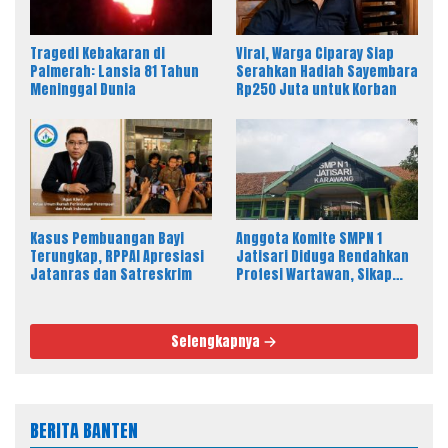
Tragedi Kebakaran di
Viral, Warga Ciparay Siap
Palmerah: Lansia 81 Tahun
Serahkan Hadiah Sayembara
Meninggal Dunia
Rp250 Juta untuk Korban
Kasus Pembuangan Bayi
Anggota Komite SMPN 1
Terungkap, RPPAI Apresiasi
Jatisari Diduga Rendahkan
Jatanras dan Satreskrim
Profesi Wartawan, Sikap
Kepala Sekolah Disorot
Selengkapnya
BERITA BANTEN