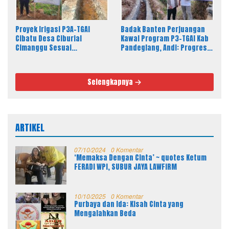
Proyek Irigasi P3A-TGAI
Badak Banten Perjuangan
Cibatu Desa Ciburial
Kawal Program P3-TGAI Kab
Cimanggu Sesuai
Pandeglang, Andi: Progres
Spesifikasi, Fisik Bangunan
Fisik Berkualitas Sesuai RAB
Berkualitas
dan Spek
Selengkapnya
ARTIKEL
07/10/2024
0 Komentar
‘Memaksa Dengan Cinta’ ~ quotes Ketum
FERADI WPI, SUBUR JAYA LAWFIRM
10/10/2025
0 Komentar
Purbaya dan Ida: Kisah Cinta yang
Mengalahkan Beda