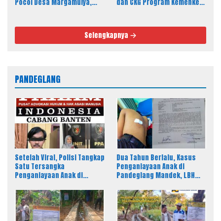
Pocol Desa Margamulya,
dan CKG Program Kemenkes
Resmi Dibuka oleh Nabil
Melalui Dinkes Lebak
Jayabaya
Selengkapnya
PANDEGLANG
Setelah Viral, Polisi Tangkap
Dua Tahun Berlalu, Kasus
Satu Tersangka
Penganiayaan Anak di
Penganiayaan Anak di
Pandeglang Mandek, LBH
Pandeglang, LBH PAHAM
PAHAM Desak Polisi Tahan
Banten Desak 4 Tersangka
Pelaku
Lain Segera Diproses