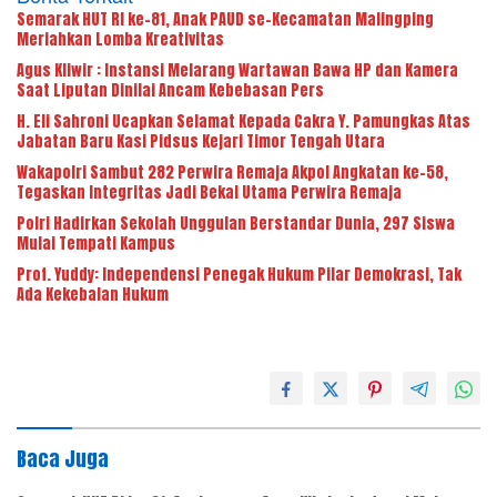
Semarak HUT RI ke-81, Anak PAUD se-Kecamatan Malingping
Meriahkan Lomba Kreativitas
Agus Kliwir : Instansi Melarang Wartawan Bawa HP dan Kamera
Saat Liputan Dinilai Ancam Kebebasan Pers
H. Eli Sahroni Ucapkan Selamat Kepada Cakra Y. Pamungkas Atas
Jabatan Baru Kasi Pidsus Kejari Timor Tengah Utara
Wakapolri Sambut 282 Perwira Remaja Akpol Angkatan ke-58,
Tegaskan Integritas Jadi Bekal Utama Perwira Remaja
Polri Hadirkan Sekolah Unggulan Berstandar Dunia, 297 Siswa
Mulai Tempati Kampus
Prof. Yuddy: Independensi Penegak Hukum Pilar Demokrasi, Tak
Ada Kekebalan Hukum
Baca Juga