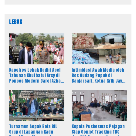
LEBAK
Kapolres Lebak Hadiri Apel
Intimidasi Awak Media oleh
Tahunan Khutbatul Arsy di
Bos Gudang Pupuk di
Ponpes Modern Darel Azhar,
Banjarsari, Ketua Grib Jaya
Tekankan Pentingnya
Soroti Dugaan Alih Fungsi
Disiplin dan Akhlak Santri
Perizinan PT PAM
Turnamen Sepak Bola BIL
Kepala Puskesmas Pajagan
Grup di Lapangan Kadu
Siap Genjot Tracking TBC