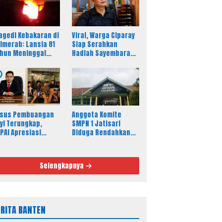
agedi Kebakaran di
Viral, Warga Ciparay
lmerah: Lansia 81
Siap Serahkan
hun Meninggal
Hadiah Sayembara
nia
Rp250 Juta untuk
Korban
sus Pembuangan
Anggota Komite
yi Terungkap,
SMPN 1 Jatisari
PAI Apresiasi
Diduga Rendahkan
tanras dan
Profesi Wartawan,
treskrim
Sikap Kepala Sekolah
Disorot
Selengkapnya
ERITA BANTEN