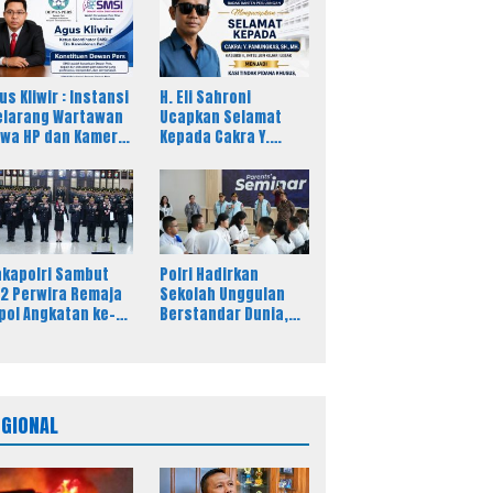
us Kliwir : Instansi
H. Eli Sahroni
larang Wartawan
Ucapkan Selamat
wa HP dan Kamera
Kepada Cakra Y.
at Liputan Dinilai
Pamungkas Atas
cam Kebebasan
Jabatan Baru Kasi
rs
Pidsus Kejari Timor
Tengah Utara
kapolri Sambut
Polri Hadirkan
2 Perwira Remaja
Sekolah Unggulan
pol Angkatan ke-
Berstandar Dunia,
, Tegaskan
297 Siswa Mulai
tegritas Jadi Bekal
Tempati Kampus
ama Perwira
maja
EGIONAL