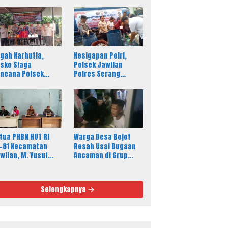
gah Karhutla,
Kesigapan Polri,
sko Siaga
Polsek Jawilan
ncana Polsek
Polres Serang
wilan Polres
Salurkan 8.000 Liter
rang Aktif 24 Jam
Air Bersih ke Warga
Desa Majasari
tua PHBN HUT RI
Warga Desa Bojot
-81 Kecamatan
Resah Usai Dugaan
wilan, M. Yusuf
Ancaman di Grup
ak Semua Elemen
WhatsApp, Ketua RT
syarakat
Tempuh Jalur Hukum
riahkan Pesta
Selengkapnya
kyat