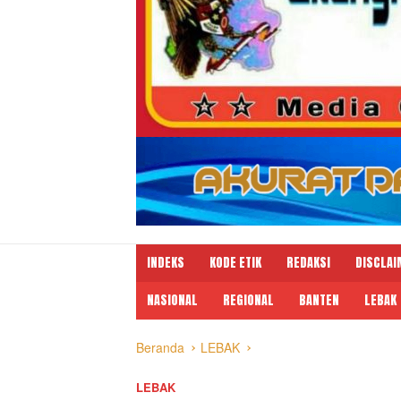
INDEKS
KODE ETIK
REDAKSI
DISCLAI
NASIONAL
REGIONAL
BANTEN
LEBAK
Beranda
LEBAK
LEBAK