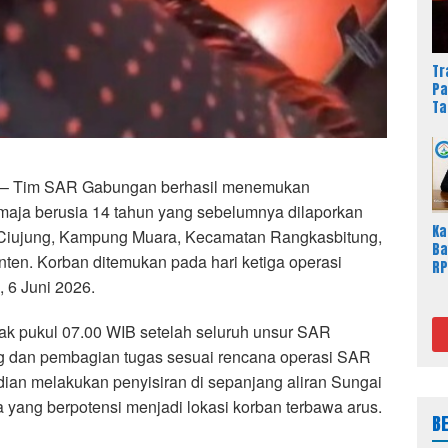
Tr
Pa
Ta
Du
 Tim SAR Gabungan berhasil menemukan
aja berusia 14 tahun yang sebelumnya dilaporkan
Ka
 Ciujung, Kampung Muara, Kecamatan Rangkasbitung,
Ba
ten. Korban ditemukan pada hari ketiga operasi
RP
, 6 Juni 2026.
Ja
Sa
jak pukul 07.00 WIB setelah seluruh unsur SAR
g dan pembagian tugas sesuai rencana operasi SAR
dian melakukan penyisiran di sepanjang aliran Sungai
 yang berpotensi menjadi lokasi korban terbawa arus.
B