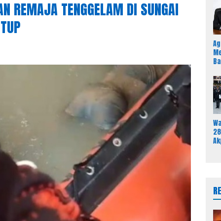
AN REMAJA TENGGELAM DI SUNGAI
UTUP
Ag
Me
Ba
Sa
An
Pe
Wa
28
Ak
58
In
Ut
Re
R