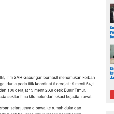
Ce
Po
Be
Ja
Se
Ke
ke
 WIB, Tim SAR Gabungan berhasil menemukan korban
Ja
Aj
al dunia pada titik koordinat 6 derajat 19 menit 54,1
Ma
dan 106 derajat 15 menit 26,8 detik Bujur Timur.
Me
Ra
a sekitar lima kilometer dari lokasi kejadian awal.
korban selanjutnya dibawa ke rumah duka dan