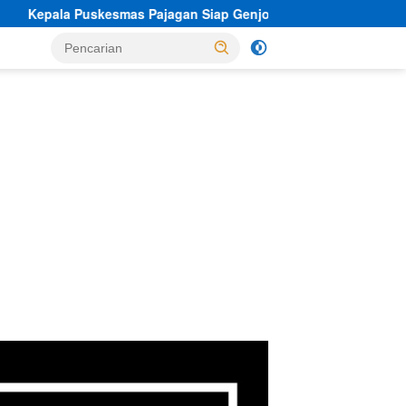
jagan Siap Genjot Tracking TBC dan CKG Program Kemenkes Mel