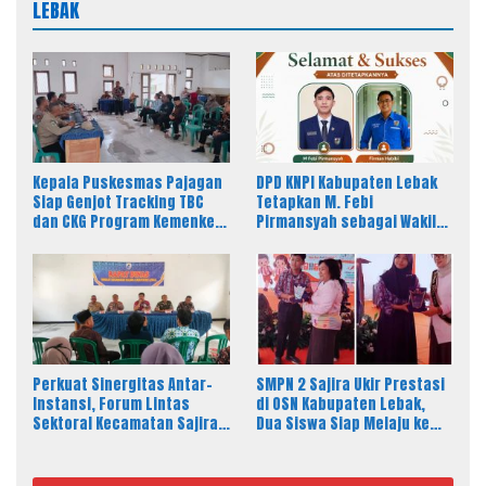
LEBAK
Kepala Puskesmas Pajagan
DPD KNPI Kabupaten Lebak
Siap Genjot Tracking TBC
Tetapkan M. Febi
dan CKG Program Kemenkes
Pirmansyah sebagai Wakil
Melalui Dinkes Lebak
Ketua I Bidang OKK, Ini
Amanah Besar
Perkuat Sinergitas Antar-
SMPN 2 Sajira Ukir Prestasi
Instansi, Forum Lintas
di OSN Kabupaten Lebak,
Sektoral Kecamatan Sajira
Dua Siswa Siap Melaju ke
Gelar Rapat Dinas Bulanan
Tingkat Provinsi