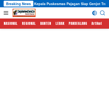
Langsung
epala Puskesmas Pajagan Siap Genjot Tracking TBC dan CKG Pro
Breaking News
ke
konten
NASIONAL
REGIONAL
BANTEN
LEBAK
PANDEGLANG
Artikel