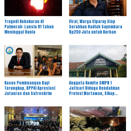
Tragedi Kebakaran di
Viral, Warga Ciparay Siap
Palmerah: Lansia 81 Tahun
Serahkan Hadiah Sayembara
Meninggal Dunia
Rp250 Juta untuk Korban
Kasus Pembuangan Bayi
Anggota Komite SMPN 1
Terungkap, RPPAI Apresiasi
Jatisari Diduga Rendahkan
Jatanras dan Satreskrim
Profesi Wartawan, Sikap
Kepala Sekolah Disorot