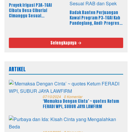
Proyek Irigasi P3A-TGAI
Cibatu Desa Ciburial
Badak Banten Perjuangan
Cimanggu Sesuai
Kawal Program P3-TGAI Kab
Spesifikasi, Fisik Bangunan
Pandeglang, Andi: Progres
Berkualitas
Fisik Berkualitas Sesuai RAB
dan Spek
Selengkapnya
ARTIKEL
07/10/2024
0 Komentar
‘Memaksa Dengan Cinta’ ~ quotes Ketum
FERADI WPI, SUBUR JAYA LAWFIRM