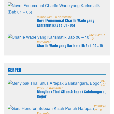
02/05/2021
0 Komentar
Novel Fenomenal Charlie Wade yang
Karismatik (Bab 01 – 05)
06/05/2021
0
Komentar
Charlie Wade yang Karismatik Bab 06 – 10
CERPEN
24/
10/
2025
0 Komentar
Menyibak Tirai Situs Artepak Salakangara,
Bogor
20/08/20
25
0
Komentar