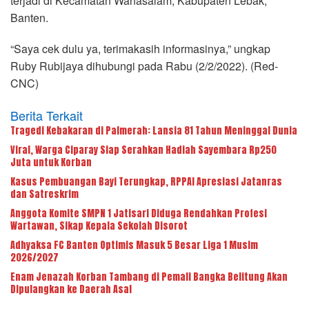
terjadi di Kecamatan Wanasalam, Kabupaten Lebak,
Banten.
“Saya cek dulu ya, terimakasih informasinya,” ungkap
Ruby Rubijaya dihubungi pada Rabu (2/2/2022). (Red-
CNC)
Berita Terkait
Tragedi Kebakaran di Palmerah: Lansia 81 Tahun Meninggal Dunia
Viral, Warga Ciparay Siap Serahkan Hadiah Sayembara Rp250
Juta untuk Korban
Kasus Pembuangan Bayi Terungkap, RPPAI Apresiasi Jatanras
dan Satreskrim
Anggota Komite SMPN 1 Jatisari Diduga Rendahkan Profesi
Wartawan, Sikap Kepala Sekolah Disorot
Adhyaksa FC Banten Optimis Masuk 5 Besar Liga 1 Musim
2026/2027
Enam Jenazah Korban Tambang di Pemali Bangka Belitung Akan
Dipulangkan ke Daerah Asal