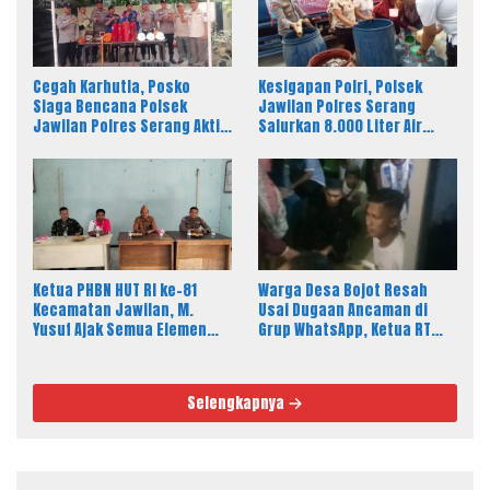
Cegah Karhutla, Posko
Kesigapan Polri, Polsek
Siaga Bencana Polsek
Jawilan Polres Serang
Jawilan Polres Serang Aktif
Salurkan 8.000 Liter Air
24 Jam
Bersih ke Warga Desa
Majasari
Ketua PHBN HUT RI ke-81
Warga Desa Bojot Resah
Kecamatan Jawilan, M.
Usai Dugaan Ancaman di
Yusuf Ajak Semua Elemen
Grup WhatsApp, Ketua RT
Masyarakat Meriahkan
Tempuh Jalur Hukum
Pesta Rakyat
Selengkapnya