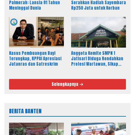
Palmerah: Lansia 81 Tahun
Serahkan Hadiah Sayembara
Meninggal Dunia
Rp250 Juta untuk Korban
Kasus Pembuangan Bayi
Anggota Komite SMPN 1
Terungkap, RPPAI Apresiasi
Jatisari Diduga Rendahkan
Jatanras dan Satreskrim
Profesi Wartawan, Sikap
Kepala Sekolah Disorot
Selengkapnya
BERITA BANTEN