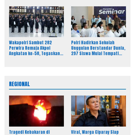
Dinilai Ancam Kebebasan
Baru Kasi Pidsus Kejari
Pers
Timor Tengah Utara
Wakapolri Sambut 282
Polri Hadirkan Sekolah
Perwira Remaja Akpol
Unggulan Berstandar Dunia,
Angkatan ke-58, Tegaskan
297 Siswa Mulai Tempati
Integritas Jadi Bekal Utama
Kampus
Perwira Remaja
REGIONAL
Tragedi Kebakaran di
Viral, Warga Ciparay Siap