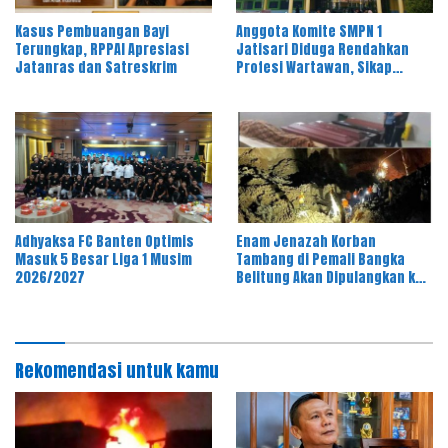
Kasus Pembuangan Bayi
Anggota Komite SMPN 1
Terungkap, RPPAI Apresiasi
Jatisari Diduga Rendahkan
Jatanras dan Satreskrim
Profesi Wartawan, Sikap
Kepala Sekolah Disorot
Adhyaksa FC Banten Optimis
Enam Jenazah Korban
Masuk 5 Besar Liga 1 Musim
Tambang di Pemali Bangka
2026/2027
Belitung Akan Dipulangkan ke
Daerah Asal
Rekomendasi untuk kamu