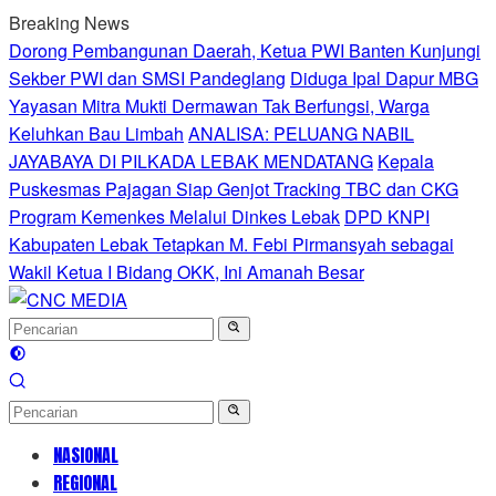
Langsung
Breaking News
ke
Dorong Pembangunan Daerah, Ketua PWI Banten Kunjungi
konten
Sekber PWI dan SMSI Pandeglang
Diduga Ipal Dapur MBG
Yayasan Mitra Mukti Dermawan Tak Berfungsi, Warga
Keluhkan Bau Limbah
ANALISA: PELUANG NABIL
JAYABAYA DI PILKADA LEBAK MENDATANG
Kepala
Puskesmas Pajagan Siap Genjot Tracking TBC dan CKG
Program Kemenkes Melalui Dinkes Lebak
DPD KNPI
Kabupaten Lebak Tetapkan M. Febi Pirmansyah sebagai
Wakil Ketua I Bidang OKK, Ini Amanah Besar
NASIONAL
REGIONAL