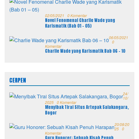
02/05/2021
0 Komentar
Novel Fenomenal Charlie Wade yang
Karismatik (Bab 01 – 05)
06/05/2021
0
Komentar
Charlie Wade yang Karismatik Bab 06 – 10
CERPEN
24/
10/
2025
0 Komentar
Menyibak Tirai Situs Artepak Salakangara,
Bogor
20/08/20
25
0
Komentar
Guru Honorer: Sebuah Kisah Penuh