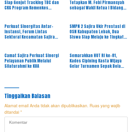
Siap Genjot Tracking TBC dan
Tetapkan M. Febi Pirmansyah
CKG Program Kemenkes
sebagai Wakil Ketua I Bidang
Melalui Dinkes Lebak
OKK, Ini Amanah Besar
Perkuat Sinergitas Antar-
SMPN 2 Sajira Ukir Prestasi di
Instansi, Forum Lintas
OSN Kabupaten Lebak, Dua
Sektoral Kecamatan Sajira
Siswa Siap Melaju ke Tingkat
Gelar Rapat Dinas Bulanan
Provinsi
Camat Sajira Perkuat Sinergi
Semarakkan HUT RI ke-81,
Pelayanan Publik Melalui
Kades Cipining Kasta Wijaya
Silaturahmi ke KUA
Gelar Turnamen Sepak Bola
Antar-RT
Tinggalkan Balasan
Alamat email Anda tidak akan dipublikasikan.
Ruas yang wajib
ditandai
*