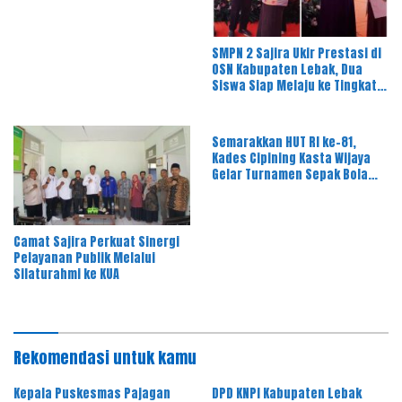
Gelar Rapat Dinas Bulanan
SMPN 2 Sajira Ukir Prestasi di
OSN Kabupaten Lebak, Dua
Siswa Siap Melaju ke Tingkat
Provinsi
Semarakkan HUT RI ke-81,
Kades Cipining Kasta Wijaya
Gelar Turnamen Sepak Bola
Antar-RT
Camat Sajira Perkuat Sinergi
Pelayanan Publik Melalui
Silaturahmi ke KUA
Rekomendasi untuk kamu
Kepala Puskesmas Pajagan
DPD KNPI Kabupaten Lebak