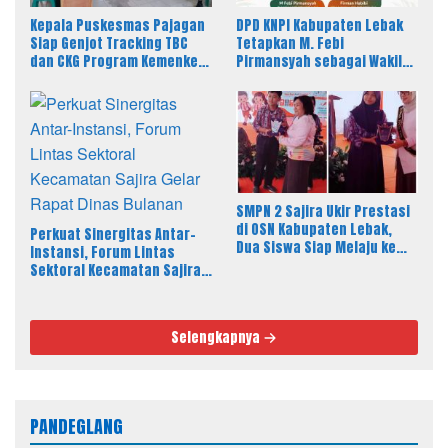
Kepala Puskesmas Pajagan
DPD KNPI Kabupaten Lebak
Siap Genjot Tracking TBC
Tetapkan M. Febi
dan CKG Program Kemenkes
Pirmansyah sebagai Wakil
Melalui Dinkes Lebak
Ketua I Bidang OKK, Ini
Amanah Besar
SMPN 2 Sajira Ukir Prestasi
di OSN Kabupaten Lebak,
Perkuat Sinergitas Antar-
Dua Siswa Siap Melaju ke
Instansi, Forum Lintas
Tingkat Provinsi
Sektoral Kecamatan Sajira
Gelar Rapat Dinas Bulanan
Selengkapnya
PANDEGLANG