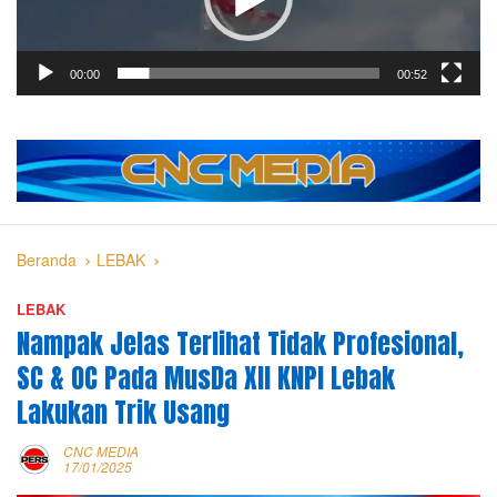
00:00
00:52
Beranda
LEBAK
LEBAK
Nampak Jelas Terlihat Tidak Profesional,
SC & OC Pada MusDa XII KNPI Lebak
Lakukan Trik Usang
CNC MEDIA
17/01/2025