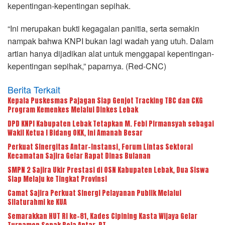
kepentingan-kepentingan sepihak.
“Ini merupakan bukti kegagalan panitia, serta semakin
nampak bahwa KNPI bukan lagi wadah yang utuh. Dalam
artian hanya dijadikan alat untuk menggapai kepentingan-
kepentingan sepihak,” paparnya. (Red-CNC)
Berita Terkait
Kepala Puskesmas Pajagan Siap Genjot Tracking TBC dan CKG
Program Kemenkes Melalui Dinkes Lebak
DPD KNPI Kabupaten Lebak Tetapkan M. Febi Pirmansyah sebagai
Wakil Ketua I Bidang OKK, Ini Amanah Besar
Perkuat Sinergitas Antar-Instansi, Forum Lintas Sektoral
Kecamatan Sajira Gelar Rapat Dinas Bulanan
SMPN 2 Sajira Ukir Prestasi di OSN Kabupaten Lebak, Dua Siswa
Siap Melaju ke Tingkat Provinsi
Camat Sajira Perkuat Sinergi Pelayanan Publik Melalui
Silaturahmi ke KUA
Semarakkan HUT RI ke-81, Kades Cipining Kasta Wijaya Gelar