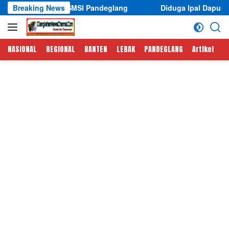
Langsung
an SMSI Pandeglang
Breaking News
Diduga Ipal Dapur MBG Yayasan Mi
ke
konten
NASIONAL
REGIONAL
BANTEN
LEBAK
PANDEGLANG
Artikel