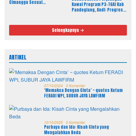
Cimanggu Sesuai
Kawal Program P3-TGAI Kab
Spesifikasi, Fisik Bangunan
Pandeglang, Andi: Progres
Berkualitas
Fisik Berkualitas Sesuai RAB
dan Spek
Selengkapnya
ARTIKEL
07/10/2024
0 Komentar
‘Memaksa Dengan Cinta’ ~ quotes Ketum
FERADI WPI, SUBUR JAYA LAWFIRM
10/10/2025
0 Komentar
Purbaya dan Ida: Kisah Cinta yang
Mengalahkan Beda