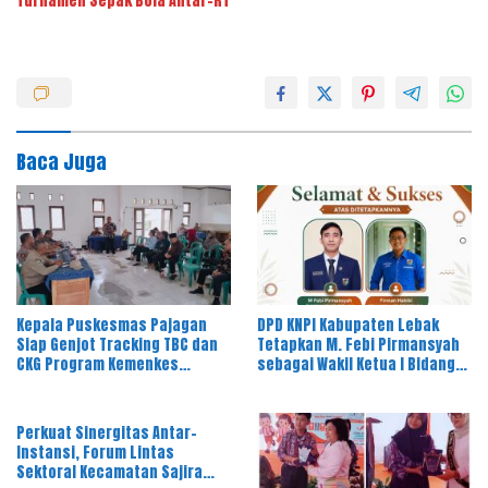
Turnamen Sepak Bola Antar-RT
Baca Juga
Kepala Puskesmas Pajagan
DPD KNPI Kabupaten Lebak
Siap Genjot Tracking TBC dan
Tetapkan M. Febi Pirmansyah
CKG Program Kemenkes
sebagai Wakil Ketua I Bidang
Melalui Dinkes Lebak
OKK, Ini Amanah Besar
Perkuat Sinergitas Antar-
Instansi, Forum Lintas
Sektoral Kecamatan Sajira