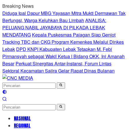
Langsung
Breaking News
ke
Diduga Ipal Dapur MBG Yayasan Mitra Mukti Dermawan Tak
konten
Berfungsi, Warga Keluhkan Bau Limbah
ANALISA:
PELUANG NABIL JAYABAYA DI PILKADA LEBAK
MENDATANG
Kepala Puskesmas Pajagan Siap Genjot
Tracking TBC dan CKG Program Kemenkes Melalui Dinkes
Lebak
DPD KNPI Kabupaten Lebak Tetapkan M. Febi
Pirmansyah sebagai Wakil Ketua I Bidang OKK, Ini Amanah
Besar
Perkuat Sinergitas Antar-Instansi, Forum Lintas
Sektoral Kecamatan Sajira Gelar Rapat Dinas Bulanan
NASIONAL
REGIONAL