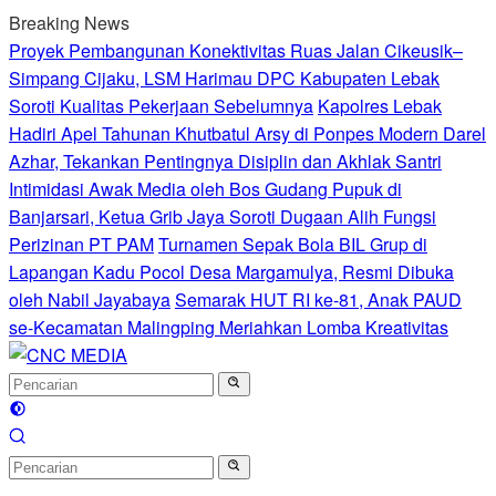
Langsung
Breaking News
ke
Proyek Pembangunan Konektivitas Ruas Jalan Cikeusik–
konten
Simpang Cijaku, LSM Harimau DPC Kabupaten Lebak
Soroti Kualitas Pekerjaan Sebelumnya
Kapolres Lebak
Hadiri Apel Tahunan Khutbatul Arsy di Ponpes Modern Darel
Azhar, Tekankan Pentingnya Disiplin dan Akhlak Santri
Intimidasi Awak Media oleh Bos Gudang Pupuk di
Banjarsari, Ketua Grib Jaya Soroti Dugaan Alih Fungsi
Perizinan PT PAM
Turnamen Sepak Bola BIL Grup di
Lapangan Kadu Pocol Desa Margamulya, Resmi Dibuka
oleh Nabil Jayabaya
Semarak HUT RI ke-81, Anak PAUD
se-Kecamatan Malingping Meriahkan Lomba Kreativitas