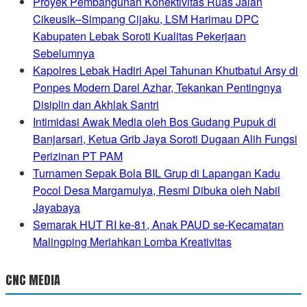
Proyek Pembangunan Konektivitas Ruas Jalan
Cikeusik–Simpang Cijaku, LSM Harimau DPC
Kabupaten Lebak Soroti Kualitas Pekerjaan
Sebelumnya
Kapolres Lebak Hadiri Apel Tahunan Khutbatul Arsy di
Ponpes Modern Darel Azhar, Tekankan Pentingnya
Disiplin dan Akhlak Santri
Intimidasi Awak Media oleh Bos Gudang Pupuk di
Banjarsari, Ketua Grib Jaya Soroti Dugaan Alih Fungsi
Perizinan PT PAM
Turnamen Sepak Bola BIL Grup di Lapangan Kadu
Pocol Desa Margamulya, Resmi Dibuka oleh Nabil
Jayabaya
Semarak HUT RI ke-81, Anak PAUD se-Kecamatan
Malingping Meriahkan Lomba Kreativitas
CNC MEDIA