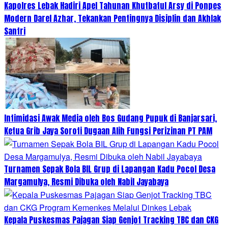
Kapolres Lebak Hadiri Apel Tahunan Khutbatul Arsy di Ponpes
Modern Darel Azhar, Tekankan Pentingnya Disiplin dan Akhlak
Santri
Intimidasi Awak Media oleh Bos Gudang Pupuk di Banjarsari,
Ketua Grib Jaya Soroti Dugaan Alih Fungsi Perizinan PT PAM
Turnamen Sepak Bola BIL Grup di Lapangan Kadu Pocol Desa
Margamulya, Resmi Dibuka oleh Nabil Jayabaya
Kepala Puskesmas Pajagan Siap Genjot Tracking TBC dan CKG