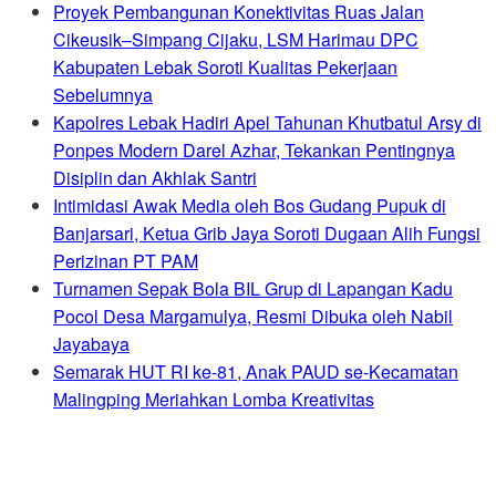
Proyek Pembangunan Konektivitas Ruas Jalan
Cikeusik–Simpang Cijaku, LSM Harimau DPC
Kabupaten Lebak Soroti Kualitas Pekerjaan
Sebelumnya
Kapolres Lebak Hadiri Apel Tahunan Khutbatul Arsy di
Ponpes Modern Darel Azhar, Tekankan Pentingnya
Disiplin dan Akhlak Santri
Intimidasi Awak Media oleh Bos Gudang Pupuk di
Banjarsari, Ketua Grib Jaya Soroti Dugaan Alih Fungsi
Perizinan PT PAM
Turnamen Sepak Bola BIL Grup di Lapangan Kadu
Pocol Desa Margamulya, Resmi Dibuka oleh Nabil
Jayabaya
Semarak HUT RI ke-81, Anak PAUD se-Kecamatan
Malingping Meriahkan Lomba Kreativitas