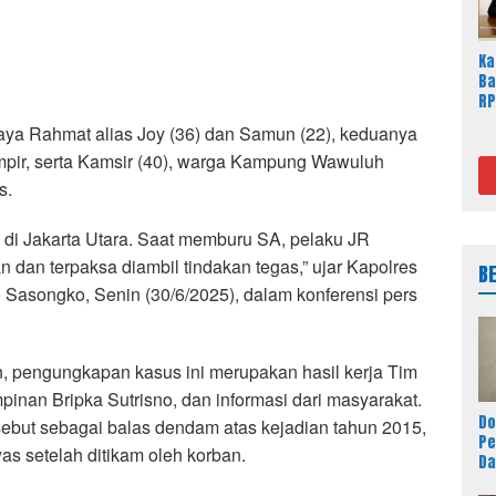
Ka
Ba
RP
Ja
Jaya Rahmat alias Joy (36) dan Samun (22), keduanya
Sa
ir, serta Kamsir (40), warga Kampung Wawuluh
s.
 di Jakarta Utara. Saat memburu SA, pelaku JR
dan terpaksa diambil tindakan tegas,” ujar Kapolres
B
asongko, Senin (30/6/2025), dalam konferensi pers
, pengungkapan kasus ini merupakan hasil kerja Tim
inan Bripka Sutrisno, dan informasi dari masyarakat.
Do
ebut sebagai balas dendam atas kejadian tahun 2015,
P
was setelah ditikam oleh korban.
Da
Ba