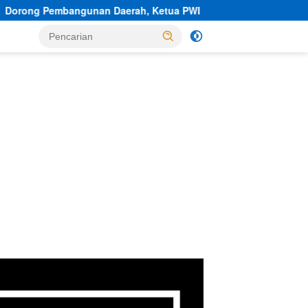
n Daerah, Ketua PWI Banten Kunjungi Sekber PWI dan SMSI Pa