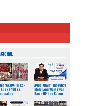
ASIONAL
marak HUT RI ke-
Agus Kliwir : Instansi
, Anak PAUD se-
Melarang Wartawan
ecamatan
Bawa HP dan Kamera
lingping
Saat Liputan Dinilai
riahkan Lomba
Ancam Kebebasan