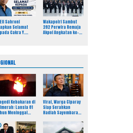
eativitas
Pers
 Eli Sahroni
Wakapolri Sambut
apkan Selamat
282 Perwira Remaja
pada Cakra Y.
Akpol Angkatan ke-
mungkas Atas
58, Tegaskan
batan Baru Kasi
Integritas Jadi Bekal
dsus Kejari Timor
Utama Perwira
ngah Utara
Remaja
EGIONAL
agedi Kebakaran di
Viral, Warga Ciparay
lmerah: Lansia 81
Siap Serahkan
hun Meninggal
Hadiah Sayembara
nia
Rp250 Juta untuk
Korban