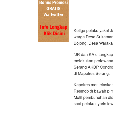
Ketiga pelaku yakni 
warga Desa Sukamamp
Bojong, Desa Waraka
“JR dan KA ditangkap
melakukan perlawanan 
Serang AKBP Condro S
di Mapolres Serang.
Kapolres menjelaskan
Resmob di bawah pimp
Motif pembunuhan dis
saat pelaku nyaris te