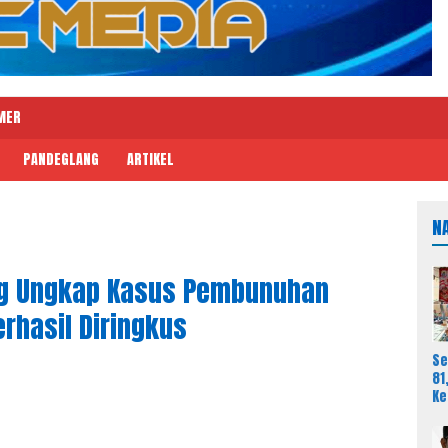
MER
PANDEGLANG
ARTIKEL
N
ng Ungkap Kasus Pembunuhan
rhasil Diringkus
Se
81
K
Ma
Me