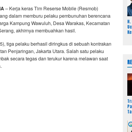
Kr
IA
– Kerja keras Tim Reserse Mobile (Resmob)
erang dalam memburu pelaku pembunuhan berencana
H.
, warga Kampung Wawuluh, Desa Warakas, Kecamatan
Uc
Serang, akhirnya membuahkan hasil.
Ke
Pa
Ja
), tiga pelaku berhasil diringkus di sebuah kontrakan
Pi
an Penjaringan, Jakarta Utara. Salah satu pelaku
Te
mbak secara tegas dan terukur karena melawan saat
R
.
Tr
Pa
Ta
Du