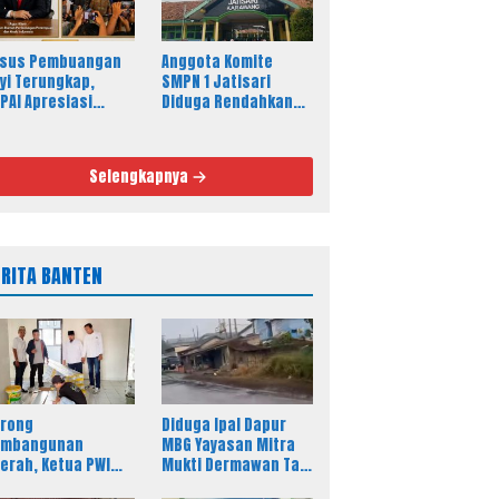
sus Pembuangan
Anggota Komite
yi Terungkap,
SMPN 1 Jatisari
PAI Apresiasi
Diduga Rendahkan
tanras dan
Profesi Wartawan,
treskrim
Sikap Kepala Sekolah
Disorot
Selengkapnya
ERITA BANTEN
rong
Diduga Ipal Dapur
embangunan
MBG Yayasan Mitra
erah, Ketua PWI
Mukti Dermawan Tak
nten Kunjungi
Berfungsi, Warga