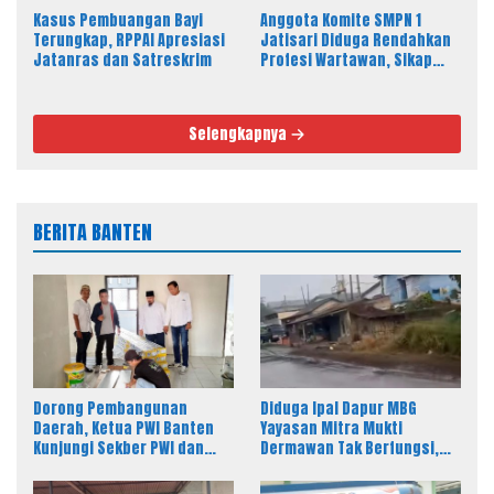
Kasus Pembuangan Bayi
Anggota Komite SMPN 1
Terungkap, RPPAI Apresiasi
Jatisari Diduga Rendahkan
Jatanras dan Satreskrim
Profesi Wartawan, Sikap
Kepala Sekolah Disorot
Selengkapnya
BERITA BANTEN
Dorong Pembangunan
Diduga Ipal Dapur MBG
Daerah, Ketua PWI Banten
Yayasan Mitra Mukti
Kunjungi Sekber PWI dan
Dermawan Tak Berfungsi,
SMSI Pandeglang
Warga Keluhkan Bau Limbah