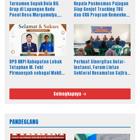
Turnamen Sepak Bola BIL
Kepala Puskesmas Pajagan
Grup di Lapangan Kadu
Siap Genjot Tracking TBC
Pocol Desa Margamulya,
dan CKG Program Kemenkes
Resmi Dibuka oleh Nabil
Melalui Dinkes Lebak
Jayabaya
DPD KNPI Kabupaten Lebak
Perkuat Sinergitas Antar-
Tetapkan M. Febi
Instansi, Forum Lintas
Pirmansyah sebagai Wakil
Sektoral Kecamatan Sajira
Ketua I Bidang OKK, Ini
Gelar Rapat Dinas Bulanan
Amanah Besar
Selengkapnya
PANDEGLANG