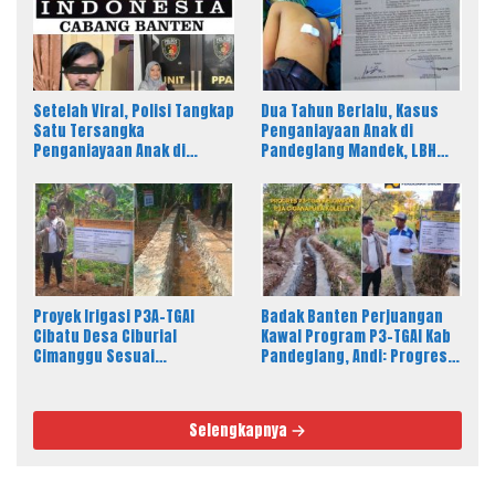
Setelah Viral, Polisi Tangkap
Dua Tahun Berlalu, Kasus
Satu Tersangka
Penganiayaan Anak di
Penganiayaan Anak di
Pandeglang Mandek, LBH
Pandeglang, LBH PAHAM
PAHAM Desak Polisi Tahan
Banten Desak 4 Tersangka
Pelaku
Lain Segera Diproses
Proyek Irigasi P3A-TGAI
Badak Banten Perjuangan
Cibatu Desa Ciburial
Kawal Program P3-TGAI Kab
Cimanggu Sesuai
Pandeglang, Andi: Progres
Spesifikasi, Fisik Bangunan
Fisik Berkualitas Sesuai RAB
Berkualitas
dan Spek
Selengkapnya