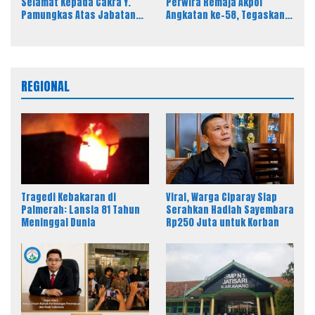
Selamat Kepada Cakra Y.
Perwira Remaja Akpol
Pamungkas Atas Jabatan
Angkatan ke-58, Tegaskan
Baru Kasi Pidsus Kejari
Integritas Jadi Bekal Utama
Timor Tengah Utara
Perwira Remaja
REGIONAL
Tragedi Kebakaran di
Viral, Warga Ciparay Siap
Palmerah: Lansia 81 Tahun
Serahkan Hadiah Sayembara
Meninggal Dunia
Rp250 Juta untuk Korban