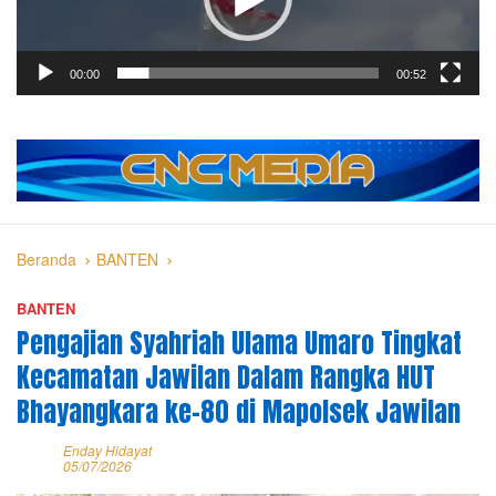
00:00
00:52
Beranda
BANTEN
BANTEN
Pengajian Syahriah Ulama Umaro Tingkat
Kecamatan Jawilan Dalam Rangka HUT
Bhayangkara ke-80 di Mapolsek Jawilan
Enday Hidayat
05/07/2026