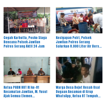
Pandeglang
Bau Limbah
Cegah Karhutla, Posko Siaga
Kesigapan Polri, Polsek
Bencana Polsek Jawilan
Jawilan Polres Serang
Polres Serang Aktif 24 Jam
Salurkan 8.000 Liter Air Bersih
ke Warga Desa Majasari
Ketua PHBN HUT RI ke-81
Warga Desa Bojot Resah Usai
Kecamatan Jawilan, M. Yusuf
Dugaan Ancaman di Grup
Ajak Semua Elemen
WhatsApp, Ketua RT Tempuh
Masyarakat Meriahkan Pesta
Jalur Hukum
Rakyat