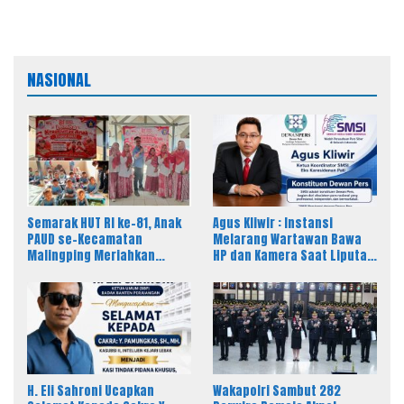
NASIONAL
Semarak HUT RI ke-81, Anak
Agus Kliwir : Instansi
PAUD se-Kecamatan
Melarang Wartawan Bawa
Malingping Meriahkan
HP dan Kamera Saat Liputan
Lomba Kreativitas
Dinilai Ancam Kebebasan
Pers
H. Eli Sahroni Ucapkan
Wakapolri Sambut 282