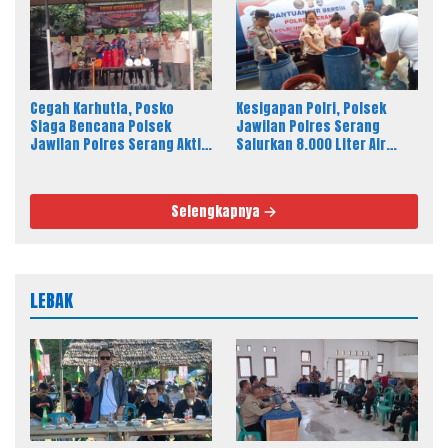
Cegah Karhutla, Posko
Kesigapan Polri, Polsek
Siaga Bencana Polsek
Jawilan Polres Serang
Jawilan Polres Serang Aktif
Salurkan 8.000 Liter Air
24 Jam
Bersih ke Warga Desa
Majasari
Selengkapnya
LEBAK