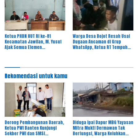
Ketua PHBN HUT RI ke-81
Warga Desa Bojot Resah Usai
Kecamatan Jawilan, M. Yusuf
Dugaan Ancaman di Grup
Ajak Semua Elemen
WhatsApp, Ketua RT Tempuh
Masyarakat Meriahkan Pesta
Jalur Hukum
Rakyat
Rekomendasi untuk kamu
Dorong Pembangunan Daerah,
Diduga Ipal Dapur MBG Yayasan
Ketua PWI Banten Kunjungi
Mitra Mukti Dermawan Tak
Sekber PWI dan SMSI
Berfungsi, Warga Keluhkan