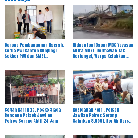
Dorong Pembangunan Daerah,
Diduga Ipal Dapur MBG Yayasan
Ketua PWI Banten Kunjungi
Mitra Mukti Dermawan Tak
Sekber PWI dan SMSI
Berfungsi, Warga Keluhkan
Pandeglang
Bau Limbah
Cegah Karhutla, Posko Siaga
Kesigapan Polri, Polsek
Bencana Polsek Jawilan
Jawilan Polres Serang
Polres Serang Aktif 24 Jam
Salurkan 8.000 Liter Air Bersih
ke Warga Desa Majasari