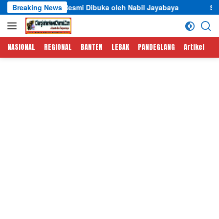
Langsung
smi Dibuka oleh Nabil Jayabaya
Breaking News
Semarak HUT RI ke-81,
ke
konten
NASIONAL
REGIONAL
BANTEN
LEBAK
PANDEGLANG
Artikel