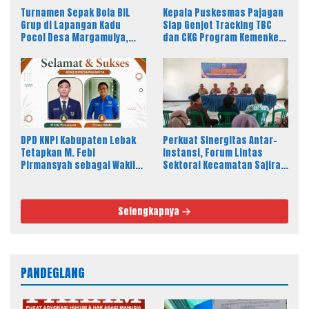
Turnamen Sepak Bola BIL
Kepala Puskesmas Pajagan
Grup di Lapangan Kadu
Siap Genjot Tracking TBC
Pocol Desa Margamulya,
dan CKG Program Kemenkes
Resmi Dibuka oleh Nabil
Melalui Dinkes Lebak
Jayabaya
DPD KNPI Kabupaten Lebak
Perkuat Sinergitas Antar-
Tetapkan M. Febi
Instansi, Forum Lintas
Pirmansyah sebagai Wakil
Sektoral Kecamatan Sajira
Ketua I Bidang OKK, Ini
Gelar Rapat Dinas Bulanan
Amanah Besar
Selengkapnya
PANDEGLANG