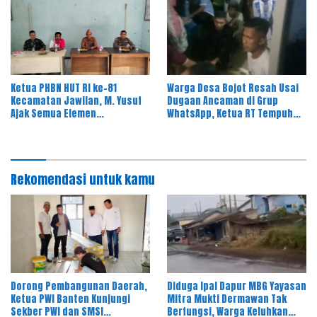
Ketua PHBN HUT RI ke-81
Warga Desa Bojot Resah Usai
Kecamatan Jawilan, M. Yusuf
Dugaan Ancaman di Grup
Ajak Semua Elemen
WhatsApp, Ketua RT Tempuh
Masyarakat Meriahkan Pesta
Jalur Hukum
Rakyat
Rekomendasi untuk kamu
Dorong Pembangunan Daerah,
Diduga Ipal Dapur MBG Yayasan
Ketua PWI Banten Kunjungi
Mitra Mukti Dermawan Tak
Sekber PWI dan SMSI
Berfungsi, Warga Keluhkan