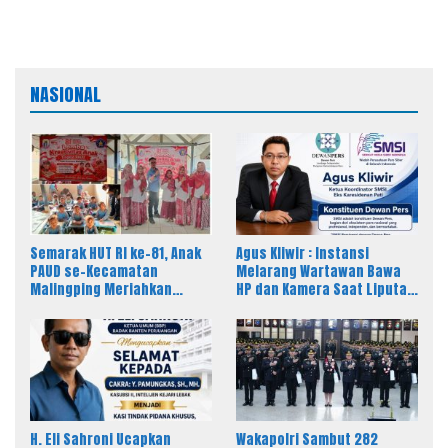
NASIONAL
Semarak HUT RI ke-81, Anak
Agus Kliwir : Instansi
PAUD se-Kecamatan
Melarang Wartawan Bawa
Malingping Meriahkan
HP dan Kamera Saat Liputan
Lomba Kreativitas
Dinilai Ancam Kebebasan
Pers
H. Eli Sahroni Ucapkan
Wakapolri Sambut 282