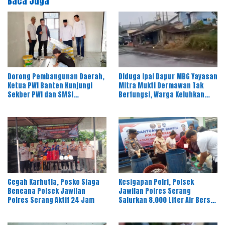
Baca Juga
Dorong Pembangunan Daerah,
Diduga Ipal Dapur MBG Yayasan
Ketua PWI Banten Kunjungi
Mitra Mukti Dermawan Tak
Sekber PWI dan SMSI
Berfungsi, Warga Keluhkan
Pandeglang
Bau Limbah
Cegah Karhutla, Posko Siaga
Kesigapan Polri, Polsek
Bencana Polsek Jawilan
Jawilan Polres Serang
Polres Serang Aktif 24 Jam
Salurkan 8.000 Liter Air Bersih
ke Warga Desa Majasari