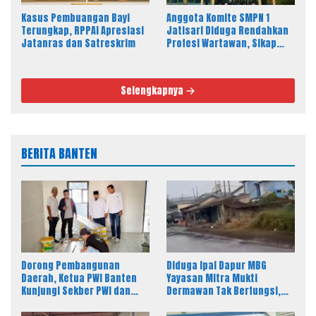
Kasus Pembuangan Bayi
Anggota Komite SMPN 1
Terungkap, RPPAI Apresiasi
Jatisari Diduga Rendahkan
Jatanras dan Satreskrim
Profesi Wartawan, Sikap
Kepala Sekolah Disorot
Selengkapnya
BERITA BANTEN
Dorong Pembangunan
Diduga Ipal Dapur MBG
Daerah, Ketua PWI Banten
Yayasan Mitra Mukti
Kunjungi Sekber PWI dan
Dermawan Tak Berfungsi,
SMSI Pandeglang
Warga Keluhkan Bau Limbah