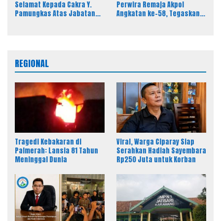
Selamat Kepada Cakra Y.
Perwira Remaja Akpol
Pamungkas Atas Jabatan
Angkatan ke-58, Tegaskan
Baru Kasi Pidsus Kejari
Integritas Jadi Bekal Utama
Timor Tengah Utara
Perwira Remaja
REGIONAL
Tragedi Kebakaran di
Viral, Warga Ciparay Siap
Palmerah: Lansia 81 Tahun
Serahkan Hadiah Sayembara
Meninggal Dunia
Rp250 Juta untuk Korban