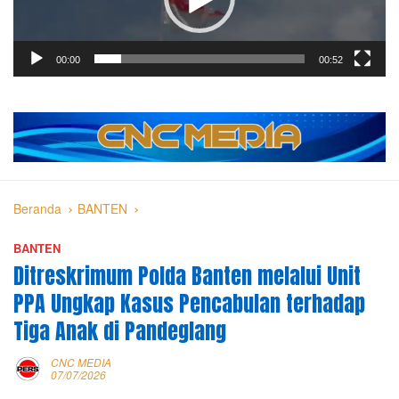
00:00
00:52
Beranda
BANTEN
BANTEN
Ditreskrimum Polda Banten melalui Unit
PPA Ungkap Kasus Pencabulan terhadap
Tiga Anak di Pandeglang
CNC MEDIA
07/07/2026