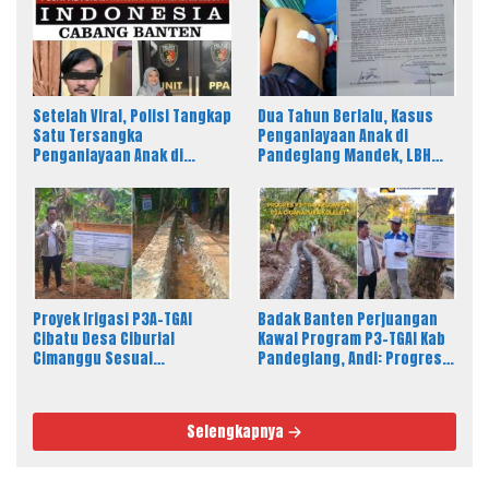
Setelah Viral, Polisi Tangkap
Dua Tahun Berlalu, Kasus
Satu Tersangka
Penganiayaan Anak di
Penganiayaan Anak di
Pandeglang Mandek, LBH
Pandeglang, LBH PAHAM
PAHAM Desak Polisi Tahan
Banten Desak 4 Tersangka
Pelaku
Lain Segera Diproses
Proyek Irigasi P3A-TGAI
Badak Banten Perjuangan
Cibatu Desa Ciburial
Kawal Program P3-TGAI Kab
Cimanggu Sesuai
Pandeglang, Andi: Progres
Spesifikasi, Fisik Bangunan
Fisik Berkualitas Sesuai RAB
Berkualitas
dan Spek
Selengkapnya