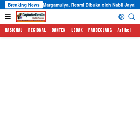
Langsung
 Margamulya, Resmi Dibuka oleh Nabil Jayabaya
Breaking News
Semarak
ke
konten
NASIONAL
REGIONAL
BANTEN
LEBAK
PANDEGLANG
Artikel