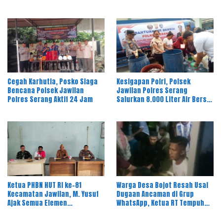
Pandeglang
Bau Limbah
Cegah Karhutla, Posko Siaga
Kesigapan Polri, Polsek
Bencana Polsek Jawilan
Jawilan Polres Serang
Polres Serang Aktif 24 Jam
Salurkan 8.000 Liter Air Bersih
ke Warga Desa Majasari
Ketua PHBN HUT RI ke-81
Warga Desa Bojot Resah Usai
Kecamatan Jawilan, M. Yusuf
Dugaan Ancaman di Grup
Ajak Semua Elemen
WhatsApp, Ketua RT Tempuh
Masyarakat Meriahkan Pesta
Jalur Hukum
Rakyat