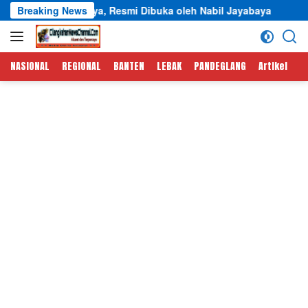
Langsung
ya, Resmi Dibuka oleh Nabil Jayabaya
Breaking News
Semarak HUT RI k
ke
konten
NASIONAL
REGIONAL
BANTEN
LEBAK
PANDEGLANG
Artikel