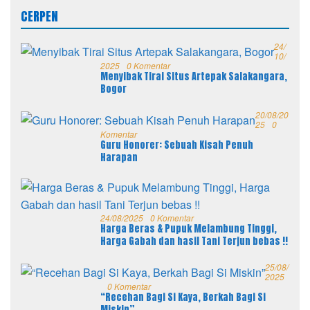
CERPEN
24/
10/
2025
0 Komentar
Menyibak Tirai Situs Artepak Salakangara,
Bogor
20/08/20
25
0
Komentar
Guru Honorer: Sebuah Kisah Penuh
Harapan
24/08/2025
0 Komentar
Harga Beras & Pupuk Melambung Tinggi,
Harga Gabah dan hasil Tani Terjun bebas !!
25/08/
2025
0 Komentar
“Recehan Bagi Si Kaya, Berkah Bagi Si
Miskin”