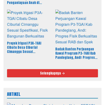
PAHAM Desak Polisi Tahan
Penganiayaan Anak di
Pelaku
Pandeglang, LBH PAHAM
Banten Desak 4 Tersangka
Lain Segera Diproses
Proyek Irigasi P3A-TGAI
Cibatu Desa Ciburial
Badak Banten Perjuangan
Cimanggu Sesuai
Kawal Program P3-TGAI Kab
Spesifikasi, Fisik Bangunan
Pandeglang, Andi: Progres
Berkualitas
Fisik Berkualitas Sesuai RAB
dan Spek
Selengkapnya
ARTIKEL