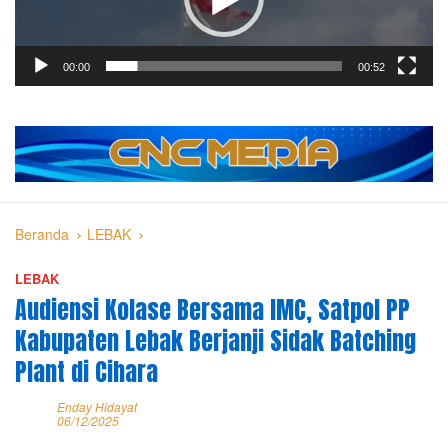
00:00
00:52
Beranda
LEBAK
LEBAK
Audiensi Kolase Bersama IMC, Satpol PP
Kabupaten Lebak Berjanji Sidak Batching
Plant di Cihara
Enday Hidayat
06/12/2025