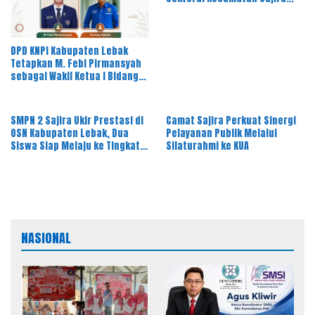
Gelar Rapat Dinas Bulanan
DPD KNPI Kabupaten Lebak
Tetapkan M. Febi Pirmansyah
sebagai Wakil Ketua I Bidang
OKK, Ini Amanah Besar
SMPN 2 Sajira Ukir Prestasi di
Camat Sajira Perkuat Sinergi
OSN Kabupaten Lebak, Dua
Pelayanan Publik Melalui
Siswa Siap Melaju ke Tingkat
Silaturahmi ke KUA
Provinsi
NASIONAL