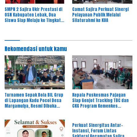
SMPN 2 Sajira Ukir Prestasi di
Camat Sajira Perkuat Sinergi
OSN Kabupaten Lebak, Dua
Pelayanan Publik Melalui
Siswa Siap Melaju ke Tingkat
Silaturahmi ke KUA
Provinsi
Rekomendasi untuk kamu
Turnamen Sepak Bola BIL Grup
Kepala Puskesmas Pajagan
di Lapangan Kadu Pocol Desa
Siap Genjot Tracking TBC dan
Margamulya, Resmi Dibuka
CKG Program Kemenkes
oleh Nabil Jayabaya
Melalui Dinkes Lebak
Perkuat Sinergitas Antar-
Instansi, Forum Lintas
Sektoral Kecamatan Sajira