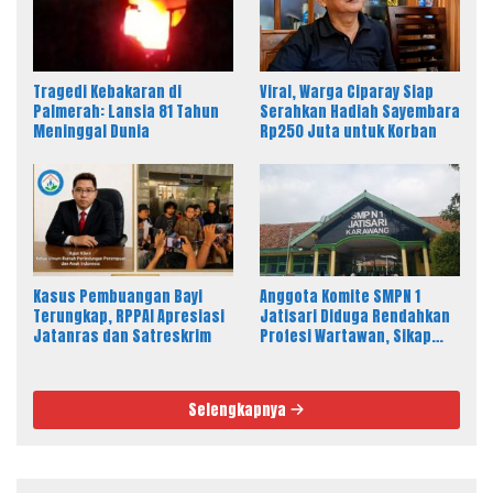
Tragedi Kebakaran di
Viral, Warga Ciparay Siap
Palmerah: Lansia 81 Tahun
Serahkan Hadiah Sayembara
Meninggal Dunia
Rp250 Juta untuk Korban
Kasus Pembuangan Bayi
Anggota Komite SMPN 1
Terungkap, RPPAI Apresiasi
Jatisari Diduga Rendahkan
Jatanras dan Satreskrim
Profesi Wartawan, Sikap
Kepala Sekolah Disorot
Selengkapnya