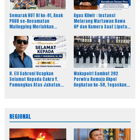
Semarak HUT RI ke-81, Anak
Agus Kliwir : Instansi
PAUD se-Kecamatan
Melarang Wartawan Bawa
Malingping Meriahkan
HP dan Kamera Saat Liputan
Lomba Kreativitas
Dinilai Ancam Kebebasan
Pers
H. Eli Sahroni Ucapkan
Wakapolri Sambut 282
Selamat Kepada Cakra Y.
Perwira Remaja Akpol
Pamungkas Atas Jabatan
Angkatan ke-58, Tegaskan
Baru Kasi Pidsus Kejari
Integritas Jadi Bekal Utama
Timor Tengah Utara
Perwira Remaja
REGIONAL