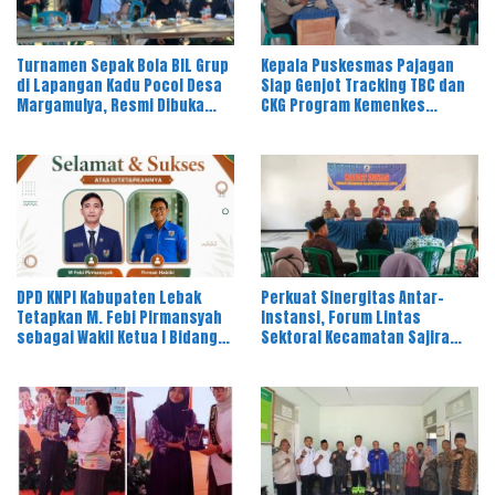
Turnamen Sepak Bola BIL Grup
Kepala Puskesmas Pajagan
di Lapangan Kadu Pocol Desa
Siap Genjot Tracking TBC dan
Margamulya, Resmi Dibuka
CKG Program Kemenkes
oleh Nabil Jayabaya
Melalui Dinkes Lebak
Perkuat Sinergitas Antar-
DPD KNPI Kabupaten Lebak
Instansi, Forum Lintas
Tetapkan M. Febi Pirmansyah
Sektoral Kecamatan Sajira
sebagai Wakil Ketua I Bidang
Gelar Rapat Dinas Bulanan
OKK, Ini Amanah Besar