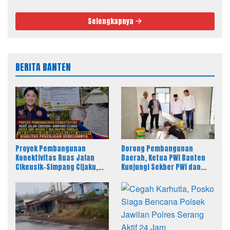
Selengkapnya
BERITA BANTEN
Proyek Pembangunan
Dorong Pembangunan
Konektivitas Ruas Jalan
Daerah, Ketua PWI Banten
Cikeusik–Simpang Cijaku,
Kunjungi Sekber PWI dan
LSM Harimau DPC Kabupaten
SMSI Pandeglang
Lebak Soroti Kualitas
Pekerjaan Sebelumnya