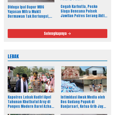
Cegah Karhutla, Posko
Diduga Ipal Dapur MBG
Siaga Bencana Polsek
Yayasan Mitra Mukti
Jawilan Polres Serang Aktif
Dermawan Tak Berfungsi,
24 Jam
Warga Keluhkan Bau Limbah
Selengkapnya
LEBAK
Kapolres Lebak Hadiri Apel
Intimidasi Awak Media oleh
Tahunan Khutbatul Arsy di
Bos Gudang Pupuk di
Ponpes Modern Darel Azhar,
Banjarsari, Ketua Grib Jaya
Tekankan Pentingnya
Soroti Dugaan Alih Fungsi