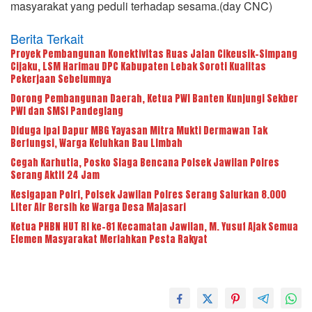
masyarakat yang peduli terhadap sesama.(day CNC)
Berita Terkait
Proyek Pembangunan Konektivitas Ruas Jalan Cikeusik–Simpang
Cijaku, LSM Harimau DPC Kabupaten Lebak Soroti Kualitas
Pekerjaan Sebelumnya
Dorong Pembangunan Daerah, Ketua PWI Banten Kunjungi Sekber
PWI dan SMSI Pandeglang
Diduga Ipal Dapur MBG Yayasan Mitra Mukti Dermawan Tak
Berfungsi, Warga Keluhkan Bau Limbah
Cegah Karhutla, Posko Siaga Bencana Polsek Jawilan Polres
Serang Aktif 24 Jam
Kesigapan Polri, Polsek Jawilan Polres Serang Salurkan 8.000
Liter Air Bersih ke Warga Desa Majasari
Ketua PHBN HUT RI ke-81 Kecamatan Jawilan, M. Yusuf Ajak Semua
Elemen Masyarakat Meriahkan Pesta Rakyat