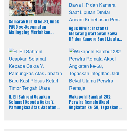
Semarak HUT RI ke-81, Anak
PAUD se-Kecamatan
Agus Kliwir : Instansi
Malingping Meriahkan
Melarang Wartawan Bawa
Lomba Kreativitas
HP dan Kamera Saat Liputan
Dinilai Ancam Kebebasan
Pers
H. Eli Sahroni Ucapkan
Wakapolri Sambut 282
Selamat Kepada Cakra Y.
Perwira Remaja Akpol
Pamungkas Atas Jabatan
Angkatan ke-58, Tegaskan
Baru Kasi Pidsus Kejari
Integritas Jadi Bekal Utama
Timor Tengah Utara
Perwira Remaja