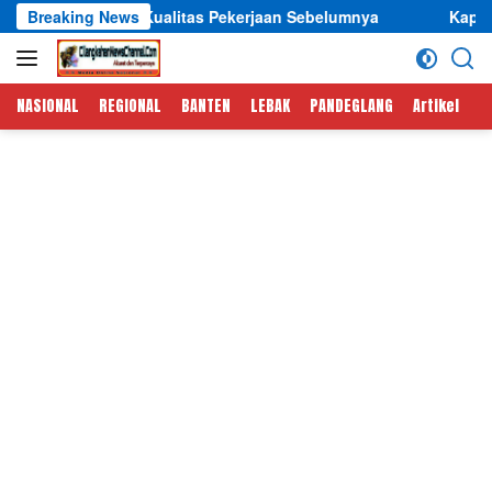
Langsung
alitas Pekerjaan Sebelumnya
Breaking News
Kapolres Lebak Hadiri Apel
ke
konten
NASIONAL
REGIONAL
BANTEN
LEBAK
PANDEGLANG
Artikel