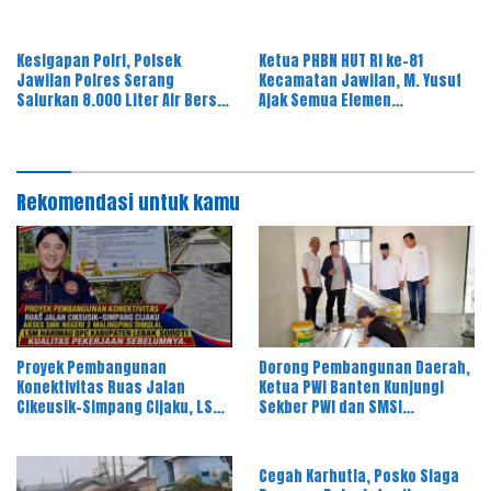
Bau Limbah
Kesigapan Polri, Polsek
Ketua PHBN HUT RI ke-81
Jawilan Polres Serang
Kecamatan Jawilan, M. Yusuf
Salurkan 8.000 Liter Air Bersih
Ajak Semua Elemen
ke Warga Desa Majasari
Masyarakat Meriahkan Pesta
Rakyat
Rekomendasi untuk kamu
Proyek Pembangunan
Dorong Pembangunan Daerah,
Konektivitas Ruas Jalan
Ketua PWI Banten Kunjungi
Cikeusik–Simpang Cijaku, LSM
Sekber PWI dan SMSI
Harimau DPC Kabupaten Lebak
Pandeglang
Soroti Kualitas Pekerjaan
Sebelumnya
Cegah Karhutla, Posko Siaga