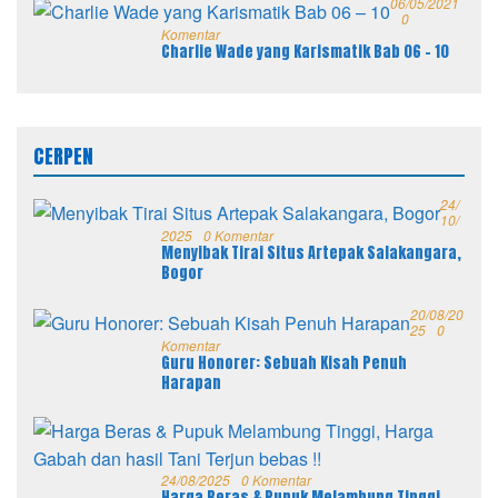
06/05/2021
0
Komentar
Charlie Wade yang Karismatik Bab 06 – 10
CERPEN
24/
10/
2025
0 Komentar
Menyibak Tirai Situs Artepak Salakangara,
Bogor
20/08/20
25
0
Komentar
Guru Honorer: Sebuah Kisah Penuh
Harapan
24/08/2025
0 Komentar
Harga Beras & Pupuk Melambung Tinggi,