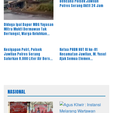
Bencana Polsek Jawilan
Polres Serang Aktif 24 Jam
Diduga Ipal Dapur MBG Yayasan
Mitra Mukti Dermawan Tak
Berfungsi, Warga Keluhkan
Bau Limbah
Kesigapan Polri, Polsek
Ketua PHBN HUT RI ke-81
Jawilan Polres Serang
Kecamatan Jawilan, M. Yusuf
Salurkan 8.000 Liter Air Bersih
Ajak Semua Elemen
ke Warga Desa Majasari
Masyarakat Meriahkan Pesta
Rakyat
NASIONAL