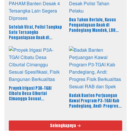
Dua Tahun Berlalu, Kasus
Penganiayaan Anak di
Setelah Viral, Polisi Tangkap
Pandeglang Mandek, LBH
Satu Tersangka
PAHAM Desak Polisi Tahan
Penganiayaan Anak di
Pelaku
Pandeglang, LBH PAHAM
Banten Desak 4 Tersangka
Lain Segera Diproses
Proyek Irigasi P3A-TGAI
Cibatu Desa Ciburial
Badak Banten Perjuangan
Cimanggu Sesuai
Kawal Program P3-TGAI Kab
Spesifikasi, Fisik Bangunan
Pandeglang, Andi: Progres
Berkualitas
Fisik Berkualitas Sesuai RAB
dan Spek
Selengkapnya