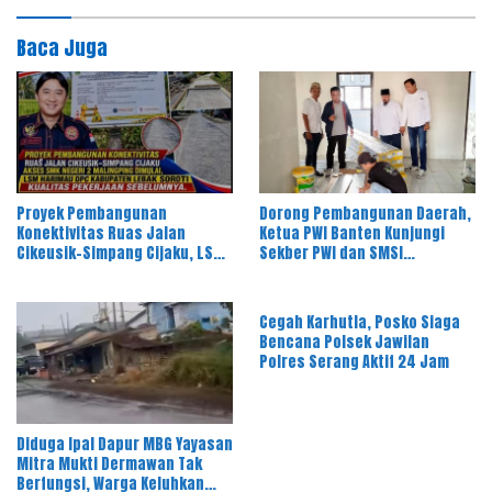
Baca Juga
Proyek Pembangunan
Dorong Pembangunan Daerah,
Konektivitas Ruas Jalan
Ketua PWI Banten Kunjungi
Cikeusik–Simpang Cijaku, LSM
Sekber PWI dan SMSI
Harimau DPC Kabupaten Lebak
Pandeglang
Soroti Kualitas Pekerjaan
Sebelumnya
Cegah Karhutla, Posko Siaga
Bencana Polsek Jawilan
Polres Serang Aktif 24 Jam
Diduga Ipal Dapur MBG Yayasan
Mitra Mukti Dermawan Tak
Berfungsi, Warga Keluhkan