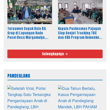
Disiplin dan Akhlak Santri
Perizinan PT PAM
Turnamen Sepak Bola BIL
Kepala Puskesmas Pajagan
Grup di Lapangan Kadu
Siap Genjot Tracking TBC
Pocol Desa Margamulya,
dan CKG Program Kemenkes
Resmi Dibuka oleh Nabil
Melalui Dinkes Lebak
Jayabaya
Selengkapnya
PANDEGLANG